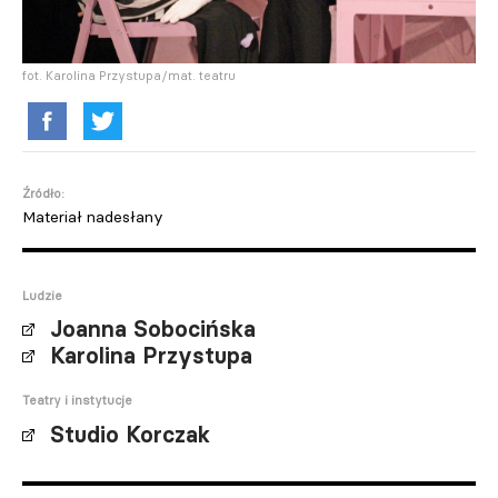
fot. Karolina Przystupa/mat. teatru
Źródło:
Materiał nadesłany
Ludzie
Joanna Sobocińska
Karolina Przystupa
Teatry i instytucje
Studio Korczak