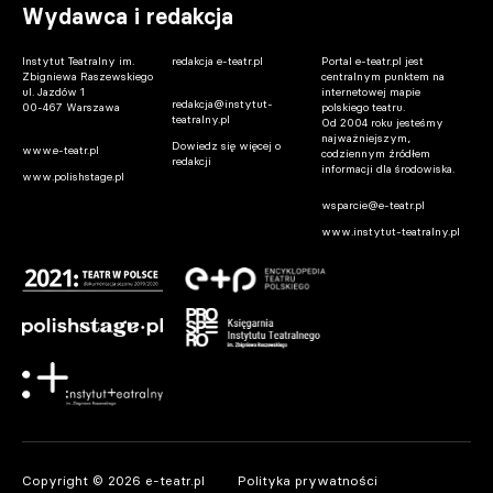
Wydawca i redakcja
Instytut Teatralny im.
redakcja e-teatr.pl
Portal e-teatr.pl jest
Zbigniewa Raszewskiego
centralnym punktem na
ul. Jazdów 1
internetowej mapie
redakcja@instytut-
00-467 Warszawa
polskiego teatru.
teatralny.pl
Od 2004 roku jesteśmy
najważniejszym,
Dowiedz się więcej o
www.e-teatr.pl
codziennym źródłem
redakcji
informacji dla środowiska.
www.polishstage.pl
wsparcie@e-teatr.pl
www.instytut-teatralny.pl
Copyright © 2026 e-teatr.pl
Polityka prywatności