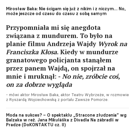
Mirosław Baka: Nie ścigam się już z nikim i z niczym… No,
może jeszcze od czasu do czasu z sobą samym
Przypomniała mi się anegdota
związana z mundurem. To było na
planie filmu Andrzeja Wajdy
Wyrok na
Franciszka Kłosa
. Kiedy w mundurze
granatowego policjanta stanąłem
przez panem Wajdą, on spojrzał na
mnie i mruknął: -
No nie, zróbcie coś,
on za dobrze wygląda
- mówi aktor Mirosław Baka, aktor Teatru Wybrzeże, w rozmowie
z Ryszardą Wojciechowską z portalu Zawsze Pomorze.
Moda na sukces? – O spektaklu „Stracone złudzenia” wg
Balzaka w reż. Jana Mikuláška z Divadla Na zábradlí w
Pradze (DoKONTAKTU cz. II)