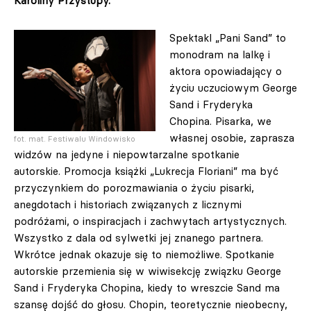
Karoliny Przystupy.
Spektakl „Pani Sand” to
monodram na lalkę i
aktora opowiadający o
życiu uczuciowym George
Sand i Fryderyka
Chopina. Pisarka, we
własnej osobie, zaprasza
fot. mat. Festiwalu Windowisko
widzów na jedyne i niepowtarzalne spotkanie
autorskie. Promocja książki „Lukrecja Floriani” ma być
przyczynkiem do porozmawiania o życiu pisarki,
anegdotach i historiach związanych z licznymi
podróżami, o inspiracjach i zachwytach artystycznych.
Wszystko z dala od sylwetki jej znanego partnera.
Wkrótce jednak okazuje się to niemożliwe. Spotkanie
autorskie przemienia się w wiwisekcję związku George
Sand i Fryderyka Chopina, kiedy to wreszcie Sand ma
szansę dojść do głosu. Chopin, teoretycznie nieobecny,