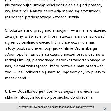
nie zaniedbując umiejętności oddzielenia się od postaci,
wyjścia z roli. Należy naprawdę starać się zrozumieć i
rozpoznać predyspozycje każdego ucznia.
Chodzi zatem o pracę nad emocjami — a mam wrażenie,
że żyjemy w świecie, w którym zaczynamy cenzurować
się emocjonalnie, świecie, który chce uczynić z nas
istoty pozbawione emocji, jak w filmie Cronenberga
„Cosmopolis”. Emocje są częścią naszej pracy, czymś w
rodzaju intuicji, pierwotnego instynktu zakorzenionego w
nas, niemal zwierzęcego, który pozwala nam przetrwać,
żyć — jeśli odbierze się nam to, będziemy tylko pustymi
manekinami…
C.T.
— Dodatkowo jest coś w dzisiejszym świecie, co
skłania młodych ludzi do pośpiechu, do skracania
procesów.
Używamy plików cookies do celów technicznych i analitycznych.