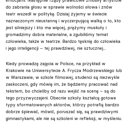
emocjami. Następnie rządy prawicowe zmusiły artystów
do zabrania głosu w sprawie wolności słowa i znów
teatr wszedł w politykę. Dzisiaj żyjemy w świecie
naznaczonym nieustanną i wyczerpującą walką o to, kto
jest silniejszy i kto ma więcej, prężymy muskuły i
gromadzimy dobra materialne, a zgubiliśmy temat
człowieka, także w teatrze. Bardzo tęsknię do człowieka
i jego inteligencji – tej prawdziwej, nie sztucznej...
Kiedy prowadzę zajęcia w Polsce, na przykład w
Krakowie na Uniwersytecie A. Frycza Modrzewskiego lub
w Warszawie, w szkole filmowej, studenci są niezwykle
zaskoczeni, gdy mówię im, że będziemy pracować nad
tekstem, bo chcieliby od razu wejść na scenę – są do
tego przyzwyczajeni. Obecnie szkoły kształcą gotowe
typy sformatowanych aktorów, którzy potrafią bardzo
dobrze śpiewać, mówić, poruszać się, są prawdziwymi
gimnastykami, ale nie są szkoleni w refleksji, w myśleniu.