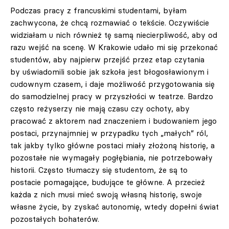
Podczas pracy z francuskimi studentami, byłam
zachwycona, że chcą rozmawiać o tekście. Oczywiście
widziałam u nich również tę samą niecierpliwość, aby od
razu wejść na scenę. W Krakowie udało mi się przekonać
studentów, aby najpierw przejść przez etap czytania
by
uświadomili sobie jak szkoła jest błogosławionym i
cudownym czasem, i daje możliwość przygotowania się
do samodzielnej pracy w przyszłości w teatrze. Bardzo
często reżyserzy nie mają czasu czy ochoty, aby
pracować z aktorem nad znaczeniem i budowaniem jego
postaci, przynajmniej w przypadku tych „małych” ról,
tak jakby tylko główne postaci miały złożoną historię, a
pozostałe nie wymagały pogłębiania, nie potrzebowały
historii. Często tłumaczy się studentom, że są to
postacie pomagające, budujące te główne. A przecież
każda z nich musi mieć swoją własną historię, swoje
własne życie, by zyskać autonomię, wtedy dopełni świat
pozostałych bohaterów.