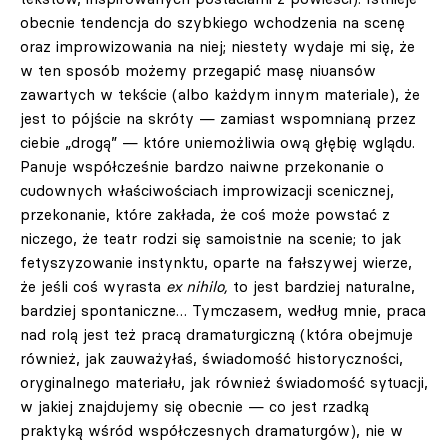
obecnie tendencja do szybkiego wchodzenia na scenę
oraz improwizowania na niej; niestety wydaje mi się, że
w ten sposób możemy przegapić masę niuansów
zawartych w tekście (albo każdym innym materiale), że
jest to pójście na skróty — zamiast wspomnianą przez
ciebie „drogą” — które uniemożliwia ową głębię wglądu.
Panuje współcześnie bardzo naiwne przekonanie o
cudownych właściwościach improwizacji scenicznej,
przekonanie, które zakłada, że coś może powstać z
niczego, że teatr rodzi się samoistnie na scenie; to jak
fetyszyzowanie instynktu, oparte na fałszywej wierze,
że jeśli coś wyrasta
ex nihilo,
to jest bardziej naturalne,
bardziej spontaniczne… Tymczasem, według mnie, praca
nad rolą jest też pracą dramaturgiczną (która obejmuje
również, jak zauważyłaś, świadomość historyczności,
oryginalnego materiału, jak również świadomość sytuacji,
w jakiej znajdujemy się obecnie — co jest rzadką
praktyką wśród współczesnych dramaturgów), nie w