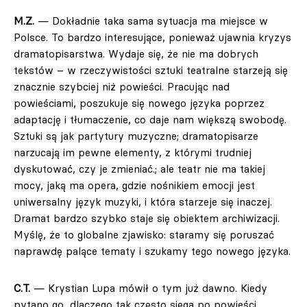
M.Z.
— Dokładnie taka sama sytuacja ma miejsce w
Polsce. To bardzo interesujące, ponieważ ujawnia kryzys
dramatopisarstwa. Wydaje się, że nie ma dobrych
tekstów – w rzeczywistości sztuki teatralne starzeją się
znacznie szybciej niż powieści. Pracując nad
powieściami, poszukuje się nowego języka poprzez
adaptację i tłumaczenie, co daje nam większą swobodę.
Sztuki są jak partytury muzyczne; dramatopisarze
narzucają im pewne elementy, z którymi trudniej
dyskutować, czy je zmieniać.; ale teatr nie ma takiej
mocy, jaką ma opera, gdzie nośnikiem emocji jest
uniwersalny język muzyki, i która starzeje się inaczej.
Dramat bardzo szybko staje się obiektem archiwizacji.
Myślę, że to globalne zjawisko: staramy się poruszać
naprawdę palące tematy i szukamy tego nowego języka.
C.T.
— Krystian Lupa mówił o tym już dawno. Kiedy
pytano go, dlaczego tak często sięga po powieści,