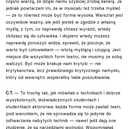
często wierzą, że dzięki niemu szybciej zrobią karierę. Ja
jednak powtarzam im, że w musicalu też trzeba myśleć
— że to również może być forma wysoka. Warsztat jest
oczywiście ważny, ale jeśli jesteś w zgodzie z własną
myślą, z tym, co naprawdę chcesz wyrazić, wtedy
zbliżasz się do człowieka. I dopiero wtedy możesz
naprawdę poruszyć widza, sprawić, że poczuje, że
warto być człowiekiem — istotą myślącą i czującą. Jest
miejsce dla wszystkich form teatru, nie musimy ze sobą
walczyć. Być może brakuje nam krytyki — nie
krytykanctwa, lecz prawdziwego krytycznego namysłu,
który od wewnątrz wspierałby takie poszukiwania.
C.T.
— To trochę tak, jak mówiłaś o technikach i dobrze
wyszkolonych, doświadczonych studentach i
studentkach aktorstwa: każda forma może zasilać teatr,
pod warunkiem, że nie sprowadza się to jedynie do
odtwarzania nabytych technik — nawet jeśli dają one
złudzenie, że są narzędziami wolności. Wspomniałaś