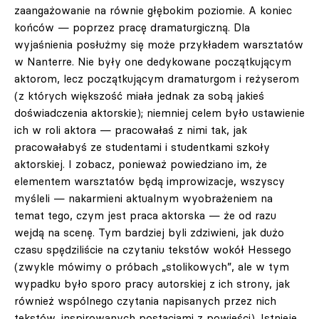
zaangażowanie na równie głębokim poziomie. A koniec
końców — poprzez pracę dramaturgiczną. Dla
wyjaśnienia posłużmy się może przykładem warsztatów
w Nanterre. Nie były one dedykowane początkującym
aktorom, lecz początkującym dramaturgom i reżyserom
(z których większość miała jednak za sobą jakieś
doświadczenia aktorskie); niemniej celem było ustawienie
ich w roli aktora — pracowałaś z nimi tak, jak
pracowałabyś ze studentami i studentkami szkoły
aktorskiej. I zobacz, ponieważ powiedziano im, że
elementem warsztatów będą improwizacje, wszyscy
myśleli — nakarmieni aktualnym wyobrażeniem na
temat tego, czym jest praca aktorska — że od razu
wejdą na scenę. Tym bardziej byli zdziwieni, jak dużo
czasu spędziliście na czytaniu tekstów wokół Hessego
(zwykle mówimy o próbach „stolikowych”, ale w tym
wypadku było sporo pracy autorskiej z ich strony, jak
również wspólnego czytania napisanych przez nich
tekstów, inspirowanych postaciami z powieści). Istnieje