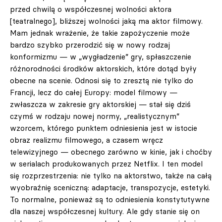
przed chwilą o współczesnej wolności aktora
[teatralnego], bliższej wolności jaką ma aktor filmowy.
Mam jednak wrażenie, że takie zapożyczenie może
bardzo szybko przerodzić się w nowy rodzaj
konformizmu — w „wygładzenie” gry, spłaszczenie
różnorodności środków aktorskich, które dotąd były
obecne na scenie. Odnosi się to zresztą nie tylko do
Francji, lecz do całej Europy: model filmowy —
zwłaszcza w zakresie gry aktorskiej — stał się dziś
czymś w rodzaju nowej normy, „realistycznym”
wzorcem, którego punktem odniesienia jest w istocie
obraz realizmu filmowego, a czasem wręcz
telewizyjnego — obecnego zarówno w kinie, jak i choćby
w serialach produkowanych przez Netflix. I ten model
się rozprzestrzenia: nie tylko na aktorstwo, także na całą
wyobraźnię sceniczną: adaptacje, transpozycje, estetyki.
To normalne, ponieważ są to odniesienia konstytutywne
dla naszej współczesnej kultury. Ale gdy stanie się on