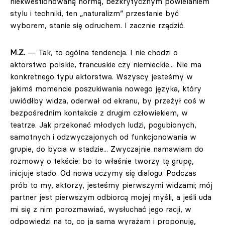
niekwestionowaną normą, bezkrytycznym powielaniem
stylu i techniki, ten „naturalizm” przestanie być
wyborem, stanie się odruchem. I zacznie rządzić.
M.Z.
— Tak, to ogólna tendencja. I nie chodzi o
aktorstwo polskie, francuskie czy niemieckie... Nie ma
konkretnego typu aktorstwa. Wszyscy jesteśmy w
jakimś momencie poszukiwania nowego języka, który
uwiódłby widza, oderwał od ekranu, by przeżył coś w
bezpośrednim kontakcie z drugim człowiekiem, w
teatrze. Jak przekonać młodych ludzi, pogubionych,
samotnych i odzwyczajonych od funkcjonowania w
grupie, do bycia w stadzie... Zwyczajnie namawiam do
rozmowy o tekście: bo to właśnie tworzy tę grupę,
inicjuje stado. Od nowa uczymy się dialogu. Podczas
prób to my, aktorzy, jesteśmy pierwszymi widzami; mój
partner jest pierwszym odbiorcą mojej myśli, a jeśli uda
mi się z nim porozmawiać, wysłuchać jego racji, w
odpowiedzi na to, co ja sama wyrażam i proponuję,