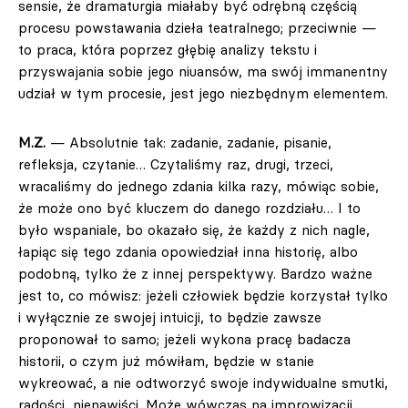
sensie, że dramaturgia miałaby być odrębną częścią
procesu powstawania dzieła teatralnego; przeciwnie —
to praca, która poprzez głębię analizy tekstu i
przyswajania sobie jego niuansów, ma swój immanentny
udział w tym procesie, jest jego niezbędnym elementem.
M.Z.
— Absolutnie tak: zadanie, zadanie, pisanie,
refleksja, czytanie… Czytaliśmy raz, drugi, trzeci,
wracaliśmy do jednego zdania kilka razy, mówiąc sobie,
że może ono być kluczem do danego rozdziału… I to
było wspaniale, bo okazało się, że każdy z nich nagle,
łapiąc się tego zdania opowiedział inna historię, albo
podobną, tylko że z innej perspektywy. Bardzo ważne
jest to, co mówisz: jeżeli człowiek będzie korzystał tylko
i wyłącznie ze swojej intuicji, to będzie zawsze
proponował to samo; jeżeli wykona pracę badacza
historii, o czym już mówiłam, będzie w stanie
wykreować, a nie odtworzyć swoje indywidualne smutki,
radości, nienawiści. Może wówczas na improwizacji