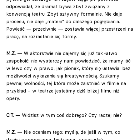
odpowiadał, że dramat bywa zbyt związany z
konwencją teatru. Zbyt sztywny formalnie. Nie daje
procesu, nie daje „materii” do dalszego pogłębiania.
Powieść — przeciwnie — zostawia więcej przestrzeni na
pracę, na rozrastanie się formy.
M.Z.
— W aktorstwie nie dajemy się już tak łatwo
zaspokoić: nie wystarczy nam powiedzieć, że mamy iść
w lewo czy w prawo, jak pionek, który się ustawia, bez
możliwości wykazania się kreatywnością. Szukamy
pewnej wolności, tej która może zaistnieć w filmie na
przykład – w teatrze jesteśmy dziś bliżej filmu niż
opery.
C.T.
— Widzisz w tym coś dobrego? Czy raczej nie?
M.Z.
— Nie oceniam tego: myślę, że jeśli w tym, co
dzisiaj proponujemy, będziemy „opowiadać