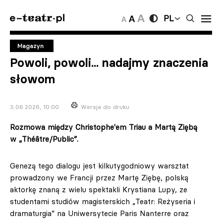
PL
Magazyn
Powoli, powoli... nadajmy znaczenia
słowom
3.06.2026, 10:00
Wersja do druku
Rozmowa między Christophe'em Triau a Martą Ziębą
w „Théâtre/Public”.
Genezą tego dialogu jest kilkutygodniowy warsztat
prowadzony we Francji przez Martę Ziębę, polską
aktorkę znaną z wielu spektakli Krystiana Lupy, ze
studentami studiów magisterskich „Teatr: Reżyseria i
dramaturgia” na Uniwersytecie Paris Nanterre oraz