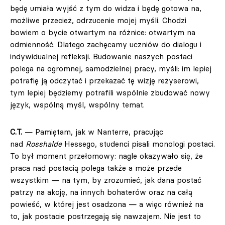
będę umiała wyjść z tym do widza i będę gotowa na,
możliwe przecież, odrzucenie mojej myśli. Chodzi
bowiem o bycie otwartym na różnice: otwartym na
odmienność. Dlatego zachęcamy uczniów do dialogu i
indywidualnej refleksji. Budowanie naszych postaci
polega na ogromnej, samodzielnej pracy, myśli: im lepiej
potrafię ją odczytać i przekazać tę wizję reżyserowi,
tym lepiej będziemy potrafili wspólnie zbudować nowy
język, wspólną myśl, wspólny temat.
C.T.
— Pamiętam, jak w Nanterre, pracując
nad
Rosshalde
Hessego, studenci pisali monologi postaci.
To był moment przełomowy: nagle okazywało się, że
praca nad postacią polega także a może przede
wszystkim — na tym, by zrozumieć, jak dana postać
patrzy na akcję, na innych bohaterów oraz na całą
powieść, w której jest osadzona — a więc również na
to, jak postacie postrzegają się nawzajem. Nie jest to