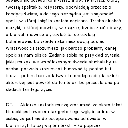
uświadomić uczestnikom warsztatów, że artyści, którzy
tworzą spektakle, reżyserzy, opowiadają przecież o
kondycji świata, a do tego niezbędna jest znajomość
epoki, w której książka została napisana. Trzeba słuchać
muzyki, o której mówi się w książce, trzeba znać obrazy,
o których mówi autor, czytać to, co czytają
bohaterowie, bo wtedy nakarmisz swoją postać
wrażliwością i zrozumiesz, jak bardzo problemy danej
epoki są nam bliskie. Zadanie sobie na przykład pytania:
jakiej muzyki we współczesnym świecie słuchałaby ta
osoba, pozwala zrozumieć i budować tę postać tu i
teraz. I potem bardzo łatwy dla młodego adepta sztuki
aktorskiej jest powrót do tu i teraz, bo przeszła ona po
śladach tamtego życia.
C.T.
— Aktorzy i aktorki muszą zrozumieć, że skoro tekst
literacki jest owocem tak głębokiego wglądu autora w
siebie, że jest nie do odseparowania od świata, w
którym żył, to ożywią ten tekst tylko poprzez