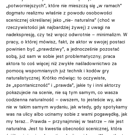
„potworniejszych”, które nie mieszczą się „w ramach”
dogmatu realizmu właśnie z powodu osobowości
scenicznej określanej jako „nie- naturalna” (choć w
rzeczywistości jak najbardziej żywej) z uwagi na
nadekspresję, czy też wręcz odwrotnie – minimalizm. W
pracy, o której mówisz, fakt, że aktor w swojej postaci
powinien być „prawdziwy”, a jednocześnie pozostać
sobą, już sam w sobie jest problematyczny; praca
aktora to coś więcej niż zwykłe naśladownictwo za
pomocą wspomnianych już technik i kodów gry
naturalistycznej. Krótko mówiąc: to oczywiste,
że „spontaniczność” i „prawda”, jakie ty i inni aktorzy
pokazujecie na scenie, nie są tym samym, co wasza
codzienna naturalność – owszem, to jesteście wy, ale
nie w takim samym wydaniu, jak wtedy, gdy spotykamy
was na ulicy albo ucinamy sobie z wami pogawędkę, jak
my teraz… Prawda – przynajmniej w teatrze – nie jest
naturalna. Jest to kwestia obecności scenicznej, która