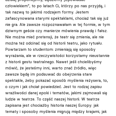
człowiekiem”, to po latach Ci, którzy po nas przyjdą, i
tak nazwą to jakimś rodzajem formy. Jestem
zafascynowana starymi spektaklami, chociaż tak się już
nie gra. Ale zawsze rozpoznawałam w tej formie, w tym
dziwnym geście czy manierze mówienia prawdę i fałsz.
Nie można mieć pretensji, że teatr się zmienia, ale nie
można też odcinać się od historii teatru, jako rytuału.
Powtarzam to studentom: zmieniają się sposoby
wyrażania, ale w rzeczywistości korzystamy nieustannie
z historii gestu teatralnego. Nawet jeśli chcielibyśmy
mówić, że jesteśmy inni, warto znać źródło, więc
zawsze będę im podsuwać do obejrzenia stare
spektakle, żeby pokazać sposób myślenia reżysera, to,
o czym i jak chciał powiedzieć. Jest to rodzaj zapisu
wrażliwości danej epoki i tematów, jakimi zajmowali się
ludzie w teatrze. To część naszej historii. W teatrze
zapisana jest chociażby historia naszej Europy: jak
tematy i sposoby myślenia migrują między krajami, jak