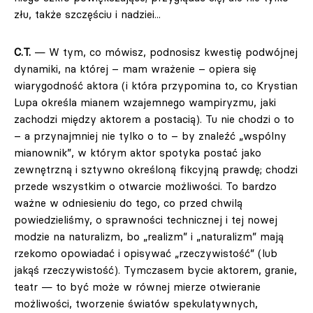
złu, także szczęściu i nadziei...
C.T.
— W tym, co mówisz, podnosisz kwestię podwójnej
dynamiki, na której – mam wrażenie – opiera się
wiarygodność aktora (i która przypomina to, co Krystian
Lupa określa mianem wzajemnego wampiryzmu, jaki
zachodzi między aktorem a postacią). Tu nie chodzi o to
– a przynajmniej nie tylko o to – by znaleźć „wspólny
mianownik”, w którym aktor spotyka postać jako
zewnętrzną i sztywno określoną fikcyjną prawdę; chodzi
przede wszystkim o otwarcie możliwości. To bardzo
ważne w odniesieniu do tego, co przed chwilą
powiedzieliśmy, o sprawności technicznej i tej nowej
modzie na naturalizm, bo „realizm” i „naturalizm” mają
rzekomo opowiadać i opisywać „rzeczywistość” (lub
jakąś rzeczywistość). Tymczasem bycie aktorem, granie,
teatr — to być może w równej mierze otwieranie
możliwości, tworzenie światów spekulatywnych,