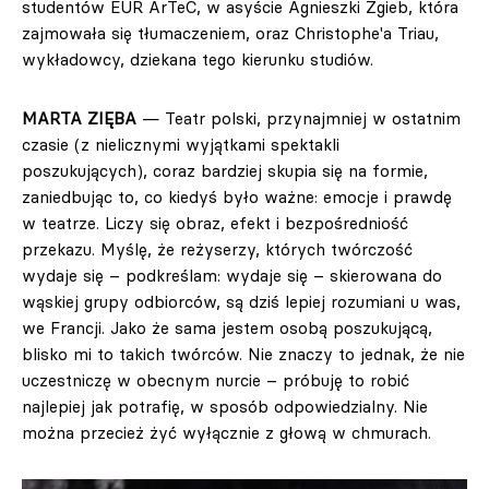
studentów EUR ArTeC, w asyście Agnieszki Zgieb, która
zajmowała się tłumaczeniem, oraz Christophe'a Triau,
wykładowcy, dziekana tego kierunku studiów.
MARTA ZIĘBA
— Teatr polski, przynajmniej w ostatnim
czasie (z nielicznymi wyjątkami spektakli
poszukujących), coraz bardziej skupia się na formie,
zaniedbując to, co kiedyś było ważne: emocje i prawdę
w teatrze. Liczy się obraz, efekt i bezpośredniość
przekazu. Myślę, że reżyserzy, których twórczość
wydaje się – podkreślam: wydaje się – skierowana do
wąskiej grupy odbiorców, są dziś lepiej rozumiani u was,
we Francji. Jako że sama jestem osobą poszukującą,
blisko mi to takich twórców. Nie znaczy to jednak, że nie
uczestniczę w obecnym nurcie – próbuję to robić
najlepiej jak potrafię, w sposób odpowiedzialny. Nie
można przecież żyć wyłącznie z głową w chmurach.