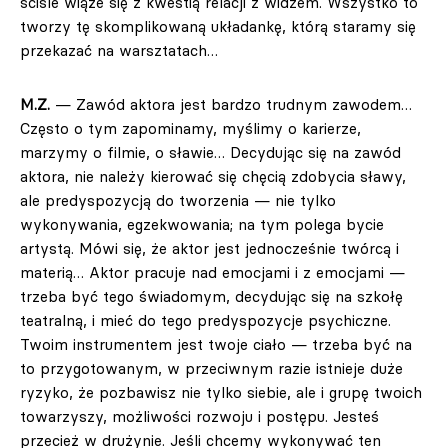
ściśle wiąże się z kwestią relacji z widzem. Wszystko to
tworzy tę skomplikowaną układankę, którą staramy się
przekazać na warsztatach…
M.Z.
— Zawód aktora jest bardzo trudnym zawodem…
Często o tym zapominamy, myślimy o karierze,
marzymy o filmie, o sławie… Decydując się na zawód
aktora, nie należy kierować się chęcią zdobycia sławy,
ale predyspozycją do tworzenia — nie tylko
wykonywania, egzekwowania; na tym polega bycie
artystą. Mówi się, że aktor jest jednocześnie twórcą i
materią… Aktor pracuje nad emocjami i z emocjami —
trzeba być tego świadomym, decydując się na szkołę
teatralną, i mieć do tego predyspozycje psychiczne.
Twoim instrumentem jest twoje ciało — trzeba być na
to przygotowanym, w przeciwnym razie istnieje duże
ryzyko, że pozbawisz nie tylko siebie, ale i grupę twoich
towarzyszy, możliwości rozwoju i postępu. Jesteś
przecież w drużynie. Jeśli chcemy wykonywać ten