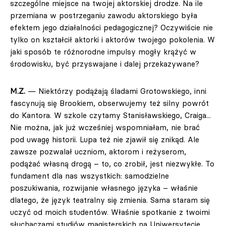
szczególne miejsce na twojej aktorskiej drodze. Na ile
przemiana w postrzeganiu zawodu aktorskiego była
efektem jego działalności pedagogicznej? Oczywiście nie
tylko on kształcił aktorki i aktorów twojego pokolenia. W
jaki sposób te różnorodne impulsy mogły krążyć w
środowisku, być przyswajane i dalej przekazywane?
M.Z.
— Niektórzy podążają śladami Grotowskiego, inni
fascynują się Brookiem, obserwujemy też silny powrót
do Kantora. W szkole czytamy Stanisławskiego, Craiga...
Nie można, jak już wcześniej wspomniałam, nie brać
pod uwagę historii. Lupa też nie zjawił się znikąd. Ale
zawsze pozwalał uczniom, aktorom i reżyserom,
podążać własną drogą – to, co zrobił, jest niezwykłe. To
fundament dla nas wszystkich: samodzielne
poszukiwania, rozwijanie własnego języka – właśnie
dlatego, że język teatralny się zmienia. Sama staram się
uczyć od moich studentów. Właśnie spotkanie z twoimi
słuchaczami studiów magisterskich na Uniwersytecie