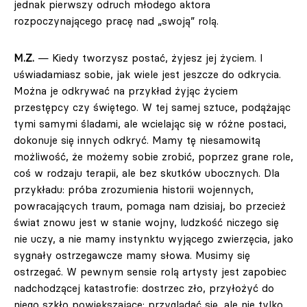
jednak pierwszy odruch młodego aktora
rozpoczynającego pracę nad „swoją” rolą.
M.Z.
— Kiedy tworzysz postać, żyjesz jej życiem. I
uświadamiasz sobie, jak wiele jest jeszcze do odkrycia.
Można je odkrywać na przykład żyjąc życiem
przestępcy czy świętego. W tej samej sztuce, podążając
tymi samymi śladami, ale wcielając się w różne postaci,
dokonuje się innych odkryć. Mamy tę niesamowitą
możliwość, że możemy sobie zrobić, poprzez grane role,
coś w rodzaju terapii, ale bez skutków ubocznych. Dla
przykładu: próba zrozumienia historii wojennych,
powracających traum, pomaga nam dzisiaj, bo przecież
świat znowu jest w stanie wojny, ludzkość niczego się
nie uczy, a nie mamy instynktu wyjącego zwierzęcia, jako
sygnały ostrzegawcze mamy słowa. Musimy się
ostrzegać. W pewnym sensie rolą artysty jest zapobiec
nadchodzącej katastrofie: dostrzec zło, przyłożyć do
niego szkło powiększające; przyglądać się, ale nie tylko