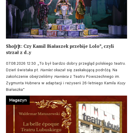
Sho[r]t: Czy Kamil Białaszek przebije Lolo*, czyli
strzał z d..y
07.08.2026 12:30
„To był bardzo dobry przegląd polskiego teatru.
Dzień świstaka pt.
Hamlet
okazał się zaskakującą podróżą. Na
zakończenie obejrzeliśmy
Hamleta
z Teatru Powszechnego im.
Zygmunta Hubnera w adaptacji i reżyserii 26-letniego Kamila
Kozy
Białaszka”
Magazyn