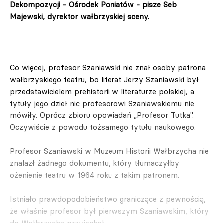
Dekompozycji - Ośrodek Poniatów - pisze Seb
Majewski, dyrektor wałbrzyskiej sceny.
Co więcej, profesor Szaniawski nie znał osoby patrona
wałbrzyskiego teatru, bo literat Jerzy Szaniawski był
przedstawicielem prehistorii w literaturze polskiej, a
tytuły jego dzieł nic profesorowi Szaniawskiemu nie
mówiły. Oprócz zbioru opowiadań „Profesor Tutka".
Oczywiście z powodu tożsamego tytułu naukowego.
Profesor Szaniawski w Muzeum Historii Wałbrzycha nie
znalazł żadnego dokumentu, który tłumaczyłby
ożenienie teatru w 1964 roku z takim patronem.
Istniało prawdopodobieństwo graniczące z pewnością,
że właśnie profesor był pierwszym Szaniawskim, który
do Wałbrzycha przyjechał.