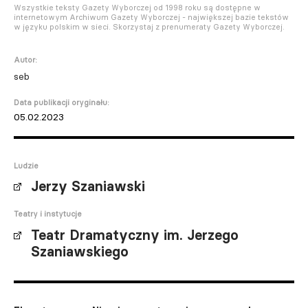
Wszystkie teksty Gazety Wyborczej od 1998 roku są dostępne w
internetowym Archiwum Gazety Wyborczej - największej bazie tekstów
w języku polskim w sieci. Skorzystaj z prenumeraty Gazety Wyborczej.
Autor:
seb
Data publikacji oryginału:
05.02.2023
Ludzie
Jerzy Szaniawski
Teatry i instytucje
Teatr Dramatyczny im. Jerzego
Szaniawskiego