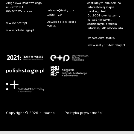
Zbigniewa Raszewskiego
centralnym punktem na
ul. Jazdów 1
internetowej mapie
redakcja@instytut-
00-467 Warszawa
polskiego teatru.
teatralny.pl
Od 2004 roku jesteśmy
najważniejszym,
Dowiedz się więcej o
www.e-teatr.pl
codziennym źródłem
redakcji
informacji dla środowiska.
www.polishstage.pl
wsparcie@e-teatr.pl
www.instytut-teatralny.pl
Copyright © 2026 e-teatr.pl
Polityka prywatności