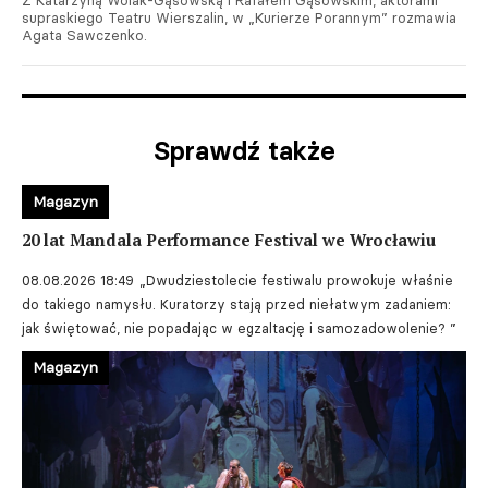
Z Katarzyną Wolak-Gąsowską i Rafałem Gąsowskim, aktorami
supraskiego Teatru Wierszalin, w „Kurierze Porannym” rozmawia
Agata Sawczenko.
Sprawdź także
Magazyn
20 lat Mandala Performance Festival we Wrocławiu
08.08.2026 18:49
„Dwudziestolecie festiwalu prowokuje właśnie
do takiego namysłu. Kuratorzy stają przed niełatwym zadaniem:
jak świętować, nie popadając w egzaltację i samozadowolenie? ”
Magazyn