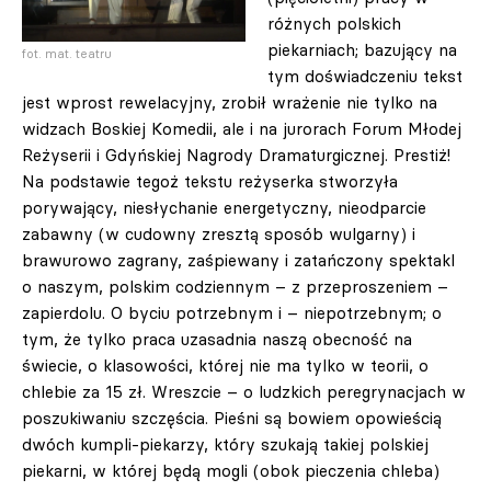
różnych polskich
piekarniach; bazujący na
fot. mat. teatru
tym doświadczeniu tekst
jest wprost rewelacyjny, zrobił wrażenie nie tylko na
widzach Boskiej Komedii, ale i na jurorach Forum Młodej
Reżyserii i Gdyńskiej Nagrody Dramaturgicznej. Prestiż!
Na podstawie tegoż tekstu reżyserka stworzyła
porywający, niesłychanie energetyczny, nieodparcie
zabawny (w cudowny zresztą sposób wulgarny) i
brawurowo zagrany, zaśpiewany i zatańczony spektakl
o naszym, polskim codziennym – z przeproszeniem –
zapierdolu. O byciu potrzebnym i – niepotrzebnym; o
tym, że tylko praca uzasadnia naszą obecność na
świecie, o klasowości, której nie ma tylko w teorii, o
chlebie za 15 zł. Wreszcie – o ludzkich peregrynacjach w
poszukiwaniu szczęścia. Pieśni są bowiem opowieścią
dwóch kumpli-piekarzy, który szukają takiej polskiej
piekarni, w której będą mogli (obok pieczenia chleba)