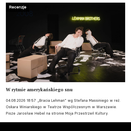
Recenzje
W rytmie amerykańskiego snu
04.08.2026 18:57
„Bracia Lehman” wg Stefana Massiniego w reż.
Oskara Winiarskiego w Teatrze Współczesnym w Warszawie.
Pisze Jarosław Hebel na stronie Moja Przestrzeń Kultury.