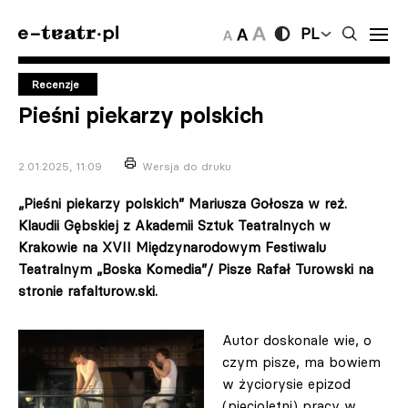
PL
Recenzje
Pieśni piekarzy polskich
2.01.2025, 11:09
Wersja do druku
„Pieśni piekarzy polskich” Mariusza Gołosza w reż.
Klaudii Gębskiej z Akademii Sztuk Teatralnych w
Krakowie na XVII Międzynarodowym Festiwalu
Teatralnym „Boska Komedia”/ Pisze Rafał Turowski na
stronie rafalturow.ski.
Autor doskonale wie, o
czym pisze, ma bowiem
w życiorysie epizod
(pięcioletni) pracy w