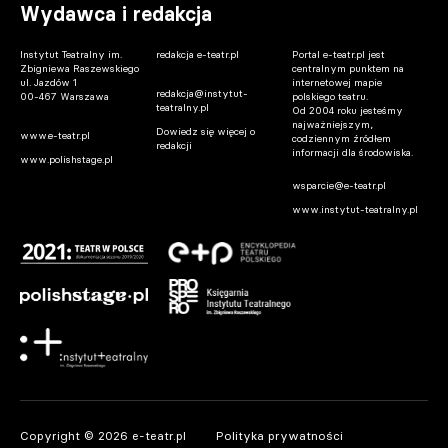
Wydawca i redakcja
Instytut Teatralny im.
redakcja e-teatr.pl
Portal e-teatr.pl jest
Zbigniewa Raszewskiego
centralnym punktem na
ul. Jazdów 1
internetowej mapie
redakcja@instytut-
00-467 Warszawa
polskiego teatru.
teatralny.pl
Od 2004 roku jesteśmy
najważniejszym,
Dowiedz się więcej o
www.e-teatr.pl
codziennym źródłem
redakcji
informacji dla środowiska.
www.polishstage.pl
wsparcie@e-teatr.pl
www.instytut-teatralny.pl
Copyright © 2026 e-teatr.pl
Polityka prywatności