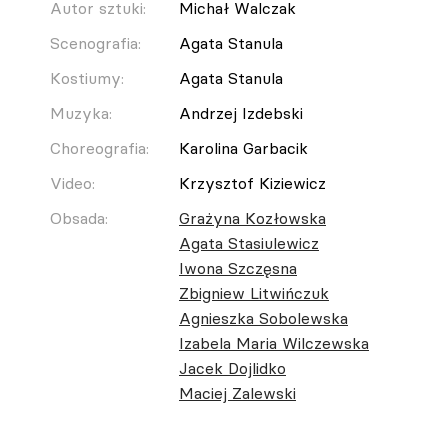
Autor sztuki:
Michał Walczak
Scenografia:
Agata Stanula
Kostiumy:
Agata Stanula
Muzyka:
Andrzej Izdebski
Choreografia:
Karolina Garbacik
Video:
Krzysztof Kiziewicz
Obsada:
Grażyna Kozłowska
Agata Stasiulewicz
Iwona Szczęsna
Zbigniew Litwińczuk
Agnieszka Sobolewska
Izabela Maria Wilczewska
Jacek Dojlidko
Maciej Zalewski