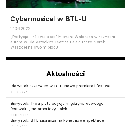
Cybermusical w BTL-U
17.06.2022
„Partycja, królowa sieci” Michała Walczaka w reżyserii
autora w Białostockim Teatrze Lalek. Pisze Marek
Waszkiel na swoim blogu.
Aktualności
Białystok. Czerwiec w BTL. Nowa premiera i festiwal
31.05.2024
Białystok. Trwa piąta edycja międzynarodowego
festiwalu „Metamorfozy Lalek”
20.06.2023
Białystok. BTL zaprasza na kwietniowe spektakle
14.04.2023