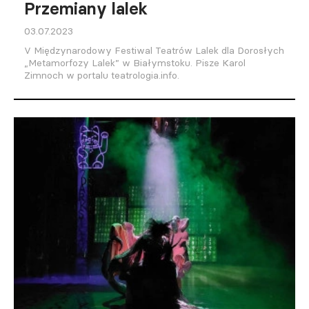
Przemiany lalek
03.07.2023
V Międzynarodowy Festiwal Teatrów Lalek dla Dorosłych
„Metamorfozy Lalek” w Białymstoku. Pisze Karol
Zimnoch w portalu teatrologia.info.