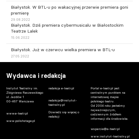
Białystok. W BTL-u po wakacyjnej przerwie premiera goni
premierę
29.08.2022
Białystok. Dziś premiera cybermusicalu w Białostockim
Teatrze Lalek
15.06.2022
Białystok. Już w czerwcu wielka premiera w BTL-u
27.05.2022
Wydawca i redakcja
Instytut Teatralny im.
redakcja e-teatr.pl
Portal e-teatr.pl jest
Zbigniewa Raszewskiego
centralnym punktem na
ul. Jazdów 1
internetowej mapie
redakcja@instytut-
00-467 Warszawa
polskiego teatru.
teatralny.pl
Od 2004 roku jesteśmy
najważniejszym,
Dowiedz się więcej o
www.e-teatr.pl
codziennym źródłem
redakcji
informacji dla środowiska.
www.polishstage.pl
wsparcie@e-teatr.pl
www.instytut-teatralny.pl