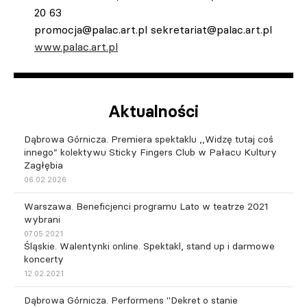
20 63
promocja@palac.art.pl
sekretariat@palac.art.pl
www.palac.art.pl
Aktualności
Dąbrowa Górnicza. Premiera spektaklu ,,Widzę tutaj coś
innego” kolektywu Sticky Fingers Club w Pałacu Kultury
Zagłębia
06.02.2026
Warszawa. Beneficjenci programu Lato w teatrze 2021
wybrani
07.05.2021
Śląskie. Walentynki online. Spektakl, stand up i darmowe
koncerty
12.02.2021
Dąbrowa Górnicza. Performens "Dekret o stanie