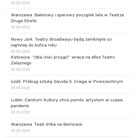
30.06.2020
Warszawa. Baletowy i operowy początek lata w Teatrze
Druga Strefa
30.06.2020
Nowy Jork. Teatry Broadwayu będą zamknięte co
najmniej do końca roku
30.06.2020
Katowice. "Izba (nie) przyjęć" wraca na afisz Teatru
Żelaznego
30.06.2020
Łódź. Próbują sztukę Davida S. Craiga w Powszechnym
30.06.2020
Lublin. Centrum Kultury chce pomóc artystom w czasie
pandemii
30.06.2020
Warszawa. Teatr Imka na Bemowie
30.06.2020