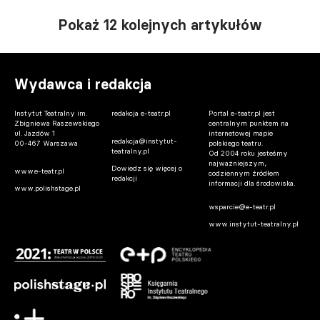
Pokaż 12 kolejnych artykułów
Wydawca i redakcja
Instytut Teatralny im.
redakcja e-teatr.pl
Portal e-teatr.pl jest
Zbigniewa Raszewskiego
centralnym punktem na
ul. Jazdów 1
internetowej mapie
redakcja@instytut-
00-467 Warszawa
polskiego teatru.
teatralny.pl
Od 2004 roku jesteśmy
najważniejszym,
Dowiedz się więcej o
www.e-teatr.pl
codziennym źródłem
redakcji
informacji dla środowiska.
www.polishstage.pl
wsparcie@e-teatr.pl
www.instytut-teatralny.pl