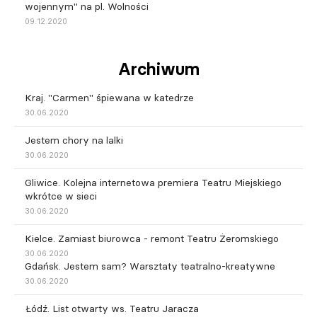
wojennym" na pl. Wolności
09.12.2020
Archiwum
Kraj. "Carmen" śpiewana w katedrze
30.06.2020
Jestem chory na lalki
30.06.2020
Gliwice. Kolejna internetowa premiera Teatru Miejskiego
wkrótce w sieci
30.06.2020
Kielce. Zamiast biurowca - remont Teatru Żeromskiego
30.06.2020
Gdańsk. Jestem sam? Warsztaty teatralno-kreatywne
30.06.2020
Łódź. List otwarty ws. Teatru Jaracza