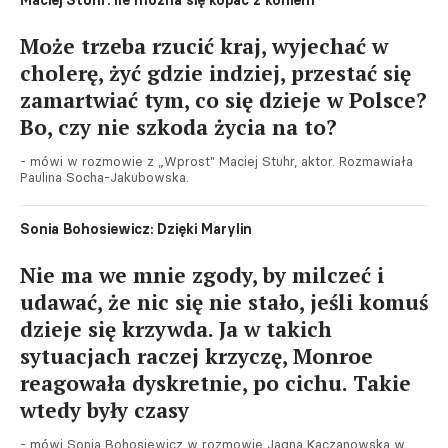
Maciej Stuhr: Ile można się kopać z koniem
Może trzeba rzucić kraj, wyjechać w
cholerę, żyć gdzie indziej, przestać się
zamartwiać tym, co się dzieje w Polsce?
Bo, czy nie szkoda życia na to?
- mówi w rozmowie z „Wprost" Maciej Stuhr, aktor. Rozmawiała
Paulina Socha-Jakubowska.
Sonia Bohosiewicz: Dzięki Marylin
Nie ma we mnie zgody, by milczeć i
udawać, że nic się nie stało, jeśli komuś
dzieje się krzywda. Ja w takich
sytuacjach raczej krzyczę, Monroe
reagowała dyskretnie, po cichu. Takie
wtedy były czasy
- mówi Sonia Bohosiewicz w rozmowie Jagną Kaczanowską w