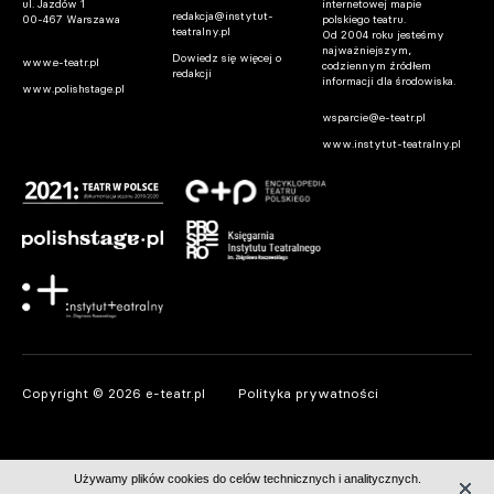
ul. Jazdów 1
internetowej mapie
redakcja@instytut-
00-467 Warszawa
polskiego teatru.
teatralny.pl
Od 2004 roku jesteśmy
najważniejszym,
Dowiedz się więcej o
www.e-teatr.pl
codziennym źródłem
redakcji
informacji dla środowiska.
www.polishstage.pl
wsparcie@e-teatr.pl
www.instytut-teatralny.pl
Copyright © 2026 e-teatr.pl
Polityka prywatności
Używamy plików cookies do celów technicznych i analitycznych.