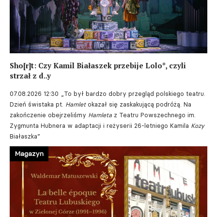
Sho[r]t: Czy Kamil Białaszek przebije Lolo*, czyli
strzał z d..y
07.08.2026 12:30
„To był bardzo dobry przegląd polskiego teatru.
Dzień świstaka pt.
Hamlet
okazał się zaskakującą podróżą. Na
zakończenie obejrzeliśmy
Hamleta
z Teatru Powszechnego im.
Zygmunta Hubnera w adaptacji i reżyserii 26-letniego Kamila
Kozy
Białaszka”
Magazyn