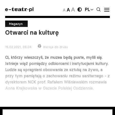
PL
Magazyn
Otwarci na kulturę
15.02.2021, 09:04
Wersja do druku
Ci, którzy wieszczyli, że muzea będą puste, mylili się.
Istnieje więź pomiędzy odbiorcami i instytucjami kultury.
Ludzie są spragnieni obcowania ze sztuką na żywo, a
przy tym pamiętają o zachowaniu reżimu sanitarnego - z
dyrektorem NCK prof. Rafałem Wiśniewskim rozmawia
Anna Krajkowska w Gazecie Polskiej Codziennie.