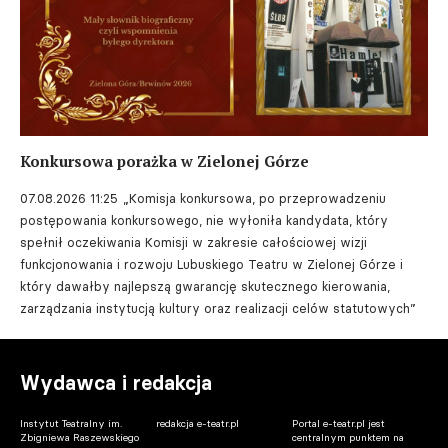
Konkursowa porażka w Zielonej Górze
07.08.2026 11:25
„Komisja konkursowa, po przeprowadzeniu
postępowania konkursowego, nie wyłoniła kandydata, który
spełnił oczekiwania Komisji w zakresie całościowej wizji
funkcjonowania i rozwoju Lubuskiego Teatru w Zielonej Górze i
który dawałby najlepszą gwarancję skutecznego kierowania,
zarządzania instytucją kultury oraz realizacji celów statutowych”
Wydawca i redakcja
Instytut Teatralny im.
redakcja e-teatr.pl
Portal e-teatr.pl jest
Zbigniewa Raszewskiego
centralnym punktem na