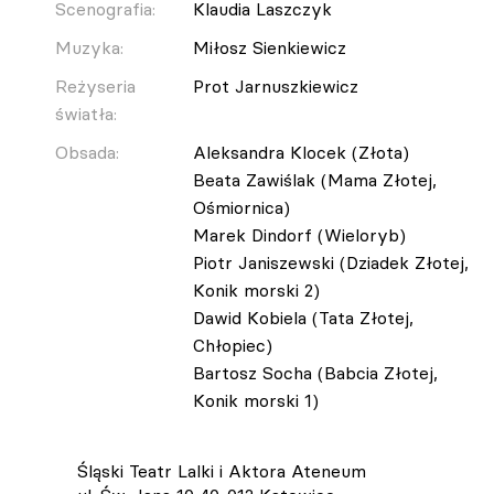
Scenografia:
Klaudia Laszczyk
Muzyka:
Miłosz Sienkiewicz
Reżyseria
Prot Jarnuszkiewicz
światła:
Obsada:
Aleksandra Klocek (Złota)
Beata Zawiślak (Mama Złotej,
Ośmiornica)
Marek Dindorf (Wieloryb)
Piotr Janiszewski (Dziadek Złotej,
Konik morski 2)
Dawid Kobiela (Tata Złotej,
Chłopiec)
Bartosz Socha (Babcia Złotej,
Konik morski 1)
Śląski Teatr Lalki i Aktora Ateneum