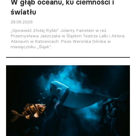
W głąb oceanu, ku ciemności i
światłu
28.05.2026
„Opowieść Złotej Rybki” Jolanty Fainstein w reż.
Przemysława Jaszczaka w Śląskim Teatrze Lalki i Aktora
Ateneum w Katowicach. Pisze Weronika Górska w
miesięczniku „Śląsk”.