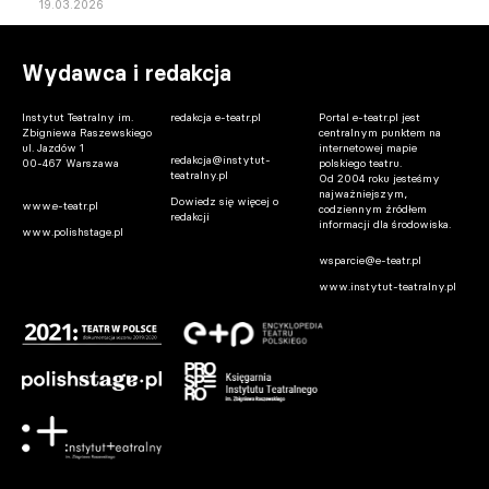
19.03.2026
Wydawca i redakcja
Instytut Teatralny im.
redakcja e-teatr.pl
Portal e-teatr.pl jest
Zbigniewa Raszewskiego
centralnym punktem na
ul. Jazdów 1
internetowej mapie
redakcja@instytut-
00-467 Warszawa
polskiego teatru.
teatralny.pl
Od 2004 roku jesteśmy
najważniejszym,
Dowiedz się więcej o
www.e-teatr.pl
codziennym źródłem
redakcji
informacji dla środowiska.
www.polishstage.pl
wsparcie@e-teatr.pl
www.instytut-teatralny.pl