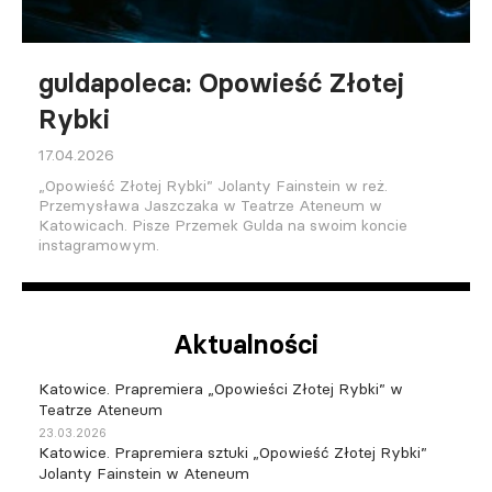
guldapoleca: Opowieść Złotej
Rybki
17.04.2026
„Opowieść Złotej Rybki” Jolanty Fainstein w reż.
Przemysława Jaszczaka w Teatrze Ateneum w
Katowicach. Pisze Przemek Gulda na swoim koncie
instagramowym.
Aktualności
Katowice. Prapremiera „Opowieści Złotej Rybki” w
Teatrze Ateneum
23.03.2026
Katowice. Prapremiera sztuki „Opowieść Złotej Rybki”
Jolanty Fainstein w Ateneum