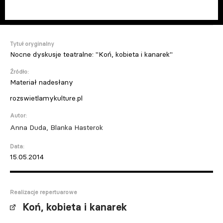
Tytuł oryginalny
Nocne dyskusje teatralne: "Koń, kobieta i kanarek"
Źródło:
Materiał nadesłany
rozswietlamykulture.pl
Autor:
Anna Duda, Blanka Hasterok
Data:
15.05.2014
Realizacje repertuarowe
Koń, kobieta i kanarek