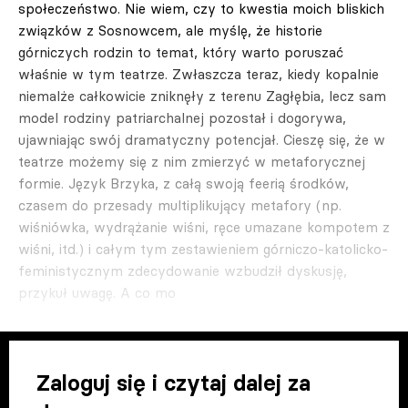
społeczeństwo. Nie wiem, czy to kwestia moich bliskich
związków z Sosnowcem, ale myślę, że historie
górniczych rodzin to temat, który warto poruszać
właśnie w tym teatrze. Zwłaszcza teraz, kiedy kopalnie
niemalże całkowicie zniknęły z terenu Zagłębia, lecz sam
model rodziny patriarchalnej pozostał i dogorywa,
ujawniając swój dramatyczny potencjał. Cieszę się, że w
teatrze możemy się z nim zmierzyć w metaforycznej
formie. Język Brzyka, z całą swoją feerią środków,
czasem do przesady multiplikujący metafory (np.
wiśniówka, wydrążanie wiśni, ręce umazane kompotem z
wiśni, itd.) i całym tym zestawieniem górniczo-katolicko-
feministycznym zdecydowanie wzbudził dyskusję,
przykuł uwagę. A co mo
Zaloguj się i czytaj dalej za