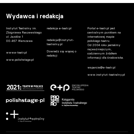
Wydawca i redakcja
Instytut Teatralny im.
redakcja e-teatr.pl
Portal e-teatr.pl jest
Zbigniewa Raszewskiego
centralnym punktem na
ul. Jazdów 1
internetowej mapie
redakcja@instytut-
00-467 Warszawa
polskiego teatru.
teatralny.pl
Od 2004 roku jesteśmy
najważniejszym,
Dowiedz się więcej o
www.e-teatr.pl
codziennym źródłem
redakcji
informacji dla środowiska.
www.polishstage.pl
wsparcie@e-teatr.pl
www.instytut-teatralny.pl