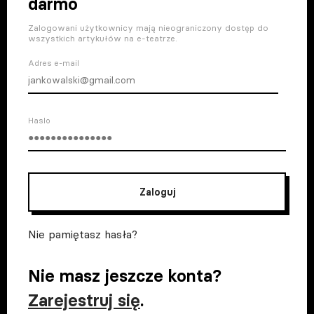
darmo
Zalogowani użytkownicy mają nieograniczony dostęp do
wszystkich artykułów na e-teatrze.
Adres e-mail
Haslo
Zaloguj
Nie pamiętasz hasła?
Nie masz jeszcze konta?
Zarejestruj się
.