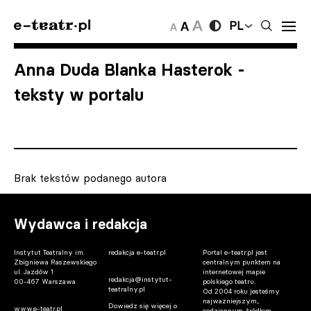
PL
Anna Duda Blanka Hasterok
-
teksty w portalu
Brak tekstów podanego autora
Wydawca i redakcja
Instytut Teatralny im.
redakcja e-teatr.pl
Portal e-teatr.pl jest
Zbigniewa Raszewskiego
centralnym punktem na
ul. Jazdów 1
internetowej mapie
redakcja@instytut-
00-467 Warszawa
polskiego teatru.
teatralny.pl
Od 2004 roku jesteśmy
najważniejszym,
Dowiedz się więcej o
www.e-teatr.pl
codziennym źródłem