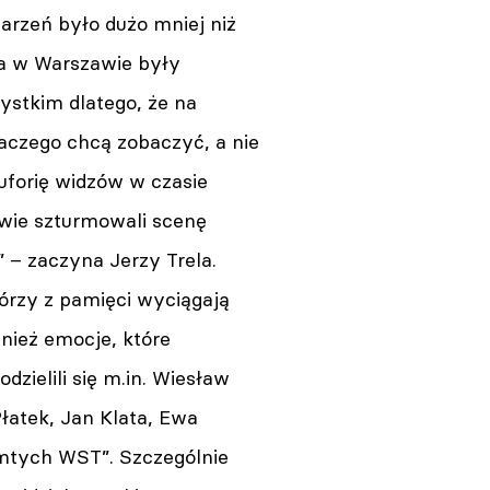
arzeń było dużo mniej niż
ia w Warszawie były
ystkim dlatego, że na
dlaczego chcą zobaczyć, a nie
uforię widzów w czasie
wie szturmowali scenę
 – zaczyna Jerzy Trela.
órzy z pamięci wyciągają
wnież emocje, które
zielili się m.in. Wiesław
łatek, Jan Klata, Ewa
amtych WST”. Szczególnie