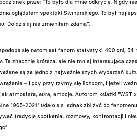
odzianek pisze: “To było dla mnie odkrycie. Nigdy nie
dnia oglądałem spektakl Swinarskiego. To był najlep
u! Do dzisiaj nie zmieniłem zdania”.
 spodoba się natomiast fanom statystyki. 490 dni, 54 
w. Ta znacznie krótsza, ale nie mniej interesująca czę
ażane są za jedno z najważniejszych wydarzeń kultu
wrażenie – i gdy przyjrzymy się liczbom, i jeżeli w
jak atmosfera, aura, emocje. Autorom książki “WST 
alne 1965-2021” udało się jednak zbliżyć do fenomen
wać tradycję spotkania, rozmowy, konfrontacji i nie
go”.