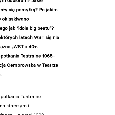
ym odbiorem? Jakie
zały się pomyłką? Po jakim
u oklaskiwano
go jak “idola big beatu”?
których latach WST się nie
iążce „WST x 40+.
potkania Teatralne 1965-
licja Cembrowska w Teatrze
.
potkania Teatralne
najstarszym i
odnego – niemal 1000-