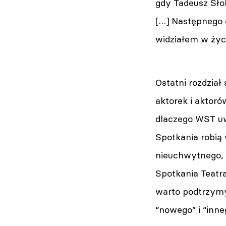
gdy Tadeusz Słob
[…] Następnego 
widziałem w życi
Ostatni rozdział
aktorek i aktoró
dlaczego WST uw
Spotkania robią 
nieuchwytnego, 
Spotkania Teatr
warto podtrzymy
“nowego” i “inne