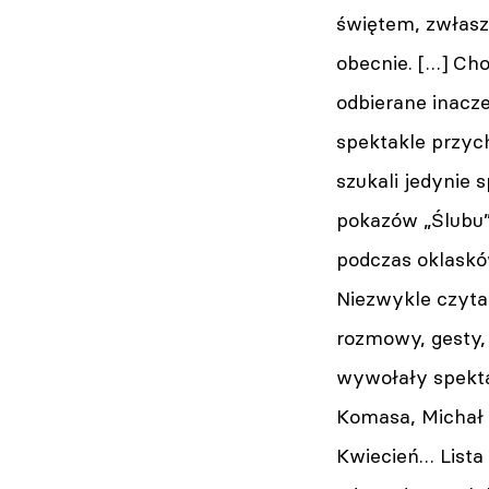
świętem, zwłasz
obecnie. […] Ch
odbierane inacz
spektakle przych
szukali jedynie
pokazów „Ślubu”
podczas oklaskó
Niezwykle czyta
rozmowy, gesty, 
wywołały spektak
Komasa, Michał 
Kwiecień… Lista