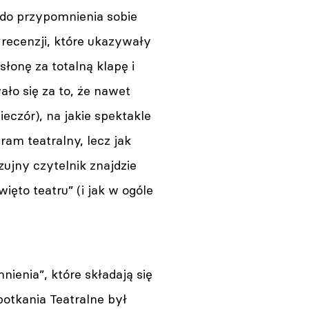
 do przypomnienia sobie
 recenzji, które ukazywały
łonę za totalną klapę i
ło się za to, że nawet
eczór), na jakie spektakle
ram teatralny, lecz jak
ujny czytelnik znajdzie
więto teatru” (i jak w ogóle
ienia”, które składają się
potkania Teatralne był