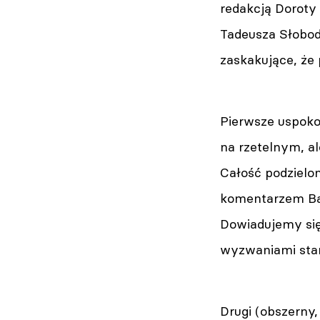
redakcją Doroty 
Tadeusza Słobodz
zaskakujące, że
Pierwsze uspokoj
na rzetelnym, a
Całość podzielo
komentarzem Bar
Dowiadujemy się 
wyzwaniami stan
Drugi (obszerny,