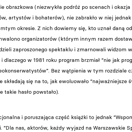
nie obrazkowa (niezwykła podróż po scenach i okazja
w, artystów i bohaterów), nie zabrakło w niej jednak
amtym okresie. Z nich dowiemy się, kto uznał daną ods
chwalono organizatorów (którym innym razem dostawa
dzieli zaproszonego spektaklu i zmarnowali widzom wi
 i dlaczego w 1981 roku program brzmiał “nie jak prog
eokonserwatystów”. Bez wątpienia w tym rozdziale cz
re składają się na to, jak ewoluowało “najważniejsze ś
że takie hasło powstało).
jonalna i poruszająca część książki to jednak “Wspomn
ci. “Dla nas, aktorów, każdy wyjazd na Warszawskie S