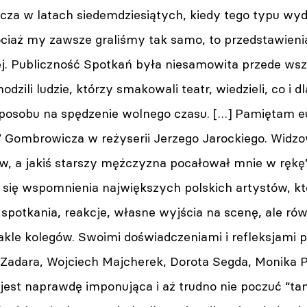
cza w latach siedemdziesiątych, kiedy tego typu wyd
ociaż my zawsze graliśmy tak samo, to przedstawien
ej. Publiczność Spotkań była niesamowita przede wsz
odzili ludzie, którzy smakowali teatr, wiedzieli, co i 
 sposobu na spędzenie wolnego czasu. […] Pamiętam e
 Gombrowicza w reżyserii Jerzego Jarockiego. Widzo
w, a jakiś starszy mężczyzna pocałował mnie w rękę”
 się wspomnienia największych polskich artystów, kt
spotkania, reakcje, własne wyjścia na scenę, ale ró
le kolegów. Swoimi doświadczeniami i refleksjami pod
Zadara, Wojciech Majcherek, Dorota Segda, Monika P
 jest naprawdę imponująca i aż trudno nie poczuć “t