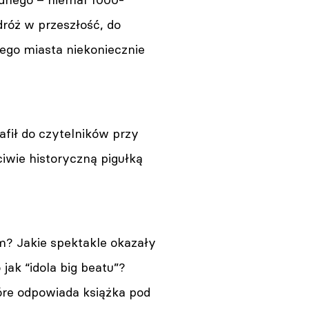
dróż w przeszłość, do
nego miasta niekoniecznie
fił do czytelników przy
iwie historyczną pigułką
m? Jakie spektakle okazały
ak “idola big beatu”?
óre odpowiada książka pod