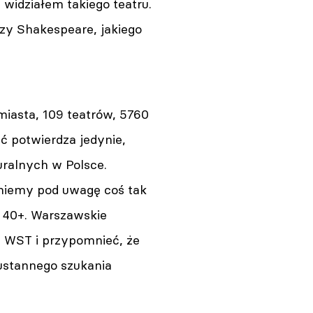
 widziałem takiego teatru.
szy Shakespeare, jakiego
miasta, 109 teatrów, 5760
ść potwierdza jedynie,
ralnych w Polsce.
eźmiemy pod uwagę coś tak
x 40+. Warszawskie
u WST i przypomnieć, że
ustannego szukania