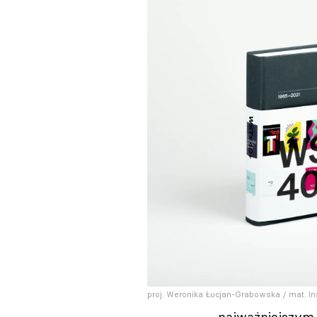
proj. Weronika Łucjan-Grabowska / mat. In
najważniejszym 