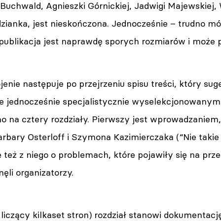
Buchwald, Agnieszki Górnickiej, Jadwigi Majewskiej,
ianka, jest nieskończona. Jednocześnie – trudno mów
 publikacja jest naprawdę sporych rozmiarów i może 
enie następuje po przejrzeniu spisu treści, który sug
le jednocześnie specjalistycznie wyselekcjonowanym
no na cztery rozdziały. Pierwszy jest wprowadzaniem
bary Osterloff i Szymona Kazimierczaka (“Nie taki
też z niego o problemach, które pojawiły się na przest
ęli organizatorzy.
 liczący kilkaset stron) rozdział stanowi dokumentację 