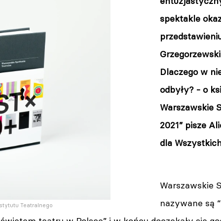
entuzjastyczn
spektakle oka
przedstawieni
Grzegorzewskie
Dlaczego w nie
odbyły? - o
ks
Warszawskie S
2021” pisze A
dla Wszystkich
Warszawskie S
nazywane są “
stytutu Teatralnego
świętem teatru w Polsce” i w końcu doczekały się g