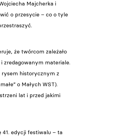
 Wojciecha Majcherka i
ić o przesycie – co o tyle
przestraszyć.
eruje, że twórcom zależało
 i zredagowanym materiale.
, rysem historycznym z
e małe” o Małych WST).
rzeni lat i przed jakimi
41. edycji festiwalu – ta