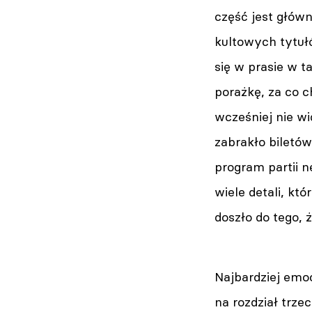
część jest głów
kultowych tytułó
się w prasie w t
porażkę, za co 
wcześniej nie wi
zabrakło biletów
program partii n
wiele detali, któ
doszło do tego, 
Najbardziej emoc
na rozdział trze