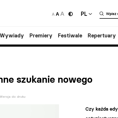
PL
/Wywiady
Premiery
Festiwale
Repertuary
nne szukanie nowego
Wersja do druku
Czy każda edyc