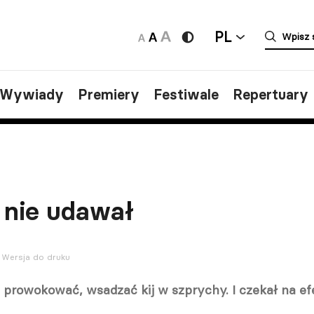
PL
/Wywiady
Premiery
Festiwale
Repertuary
 nie udawał
Wersja do druku
ć, prowokować, wsadzać kij w szprychy. I czekał na ef