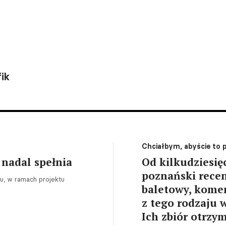
ik
Chciałbym, abyście to p
i nadal spełnia
Od kilkudziesię
poznański rece
u, w ramach projektu
baletowy, komen
z tego rodzaju 
Ich zbiór otrzy