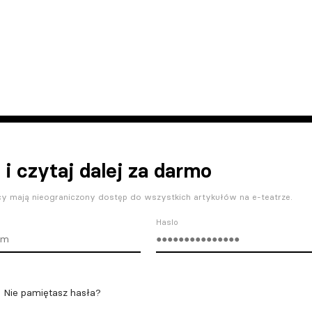
 i czytaj dalej za darmo
y mają nieograniczony dostęp do wszystkich artykułów na e-teatrze.
Haslo
Nie pamiętasz hasła?