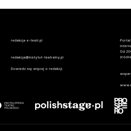
redakcja e-teatr.pl
Portal
intern
Od 20
źródłe
redakcja@instytut-teatralny.pl
Dowiedz się więcej o redakcji
wsparc
www.in