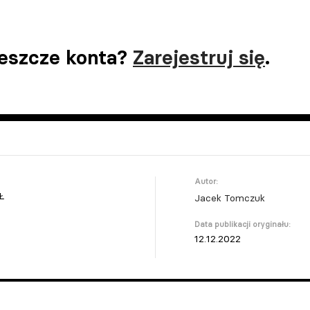
jeszcze konta?
Zarejestruj się
.
Autor:
Ł
Jacek Tomczuk
Data publikacji oryginału:
12.12.2022