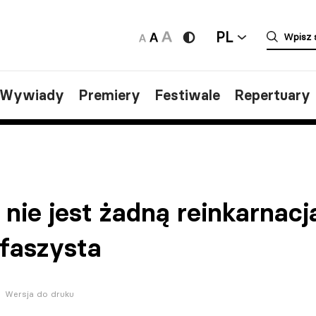
PL
/Wywiady
Premiery
Festiwale
Repertuary
nie jest żadną reinkarnacj
 faszysta
Wersja do druku