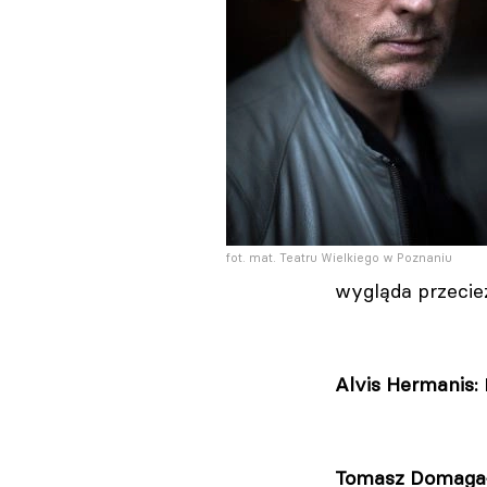
fot. mat. Teatru Wielkiego w Poznaniu
wygląda przecie
Alvis Hermanis:
Tomasz Domaga