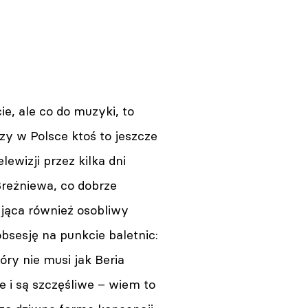
e, ale co do muzyki, to
zy w Polsce ktoś to jeszcze
ewizji przez kilka dni
Breżniewa, co dobrze
ająca również osobliwy
bsesję na punkcie baletnic:
tóry nie musi jak Beria
e i są szczęśliwe – wiem to