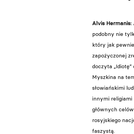
Alvis Hermanis:
podobny nie tyl
który jak pewnie
zapożyczonej zr
doczyta „Idiotę”
Myszkina na tema
słowiańskimi lu
innymi religiam
głównych celów 
rosyjskiego nacj
faszystą.