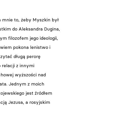
la mnie to, żeby Myszkin był
stkim do Aleksandra Dugina,
ym filozofem jego ideologii,
owiem pokona lenistwo i
czytać długą perorę
relacji z innymi
uchowej wyższości nad
iata. Jednym z moich
ojewskiego jest źródłem
acją Jezusa, a rosyjskim