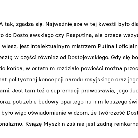
A tak, zgadza się. Najważniejsze w tej kwestii było d
ko do Dostojewskiego czy Rasputina, ale przede wszy
 wiesz, jest intelektualnym mistrzem Putina i oficjaln
esztą w części również od Dostojewskiego. Gdy się b
 do końca, w ostatnim rozdziale powieści można prze
t politycznej koncepcji narodu rosyjskiego oraz jego 
dami. Jest tam też o supremacji prawosławia, jego d
i oraz potrzebie budowy opartego na nim lepszego św
było więc uświadomienie widzom, że twórczość Dost
onalizmu, Książę Myszkin zaś nie jest żadną reinkarn