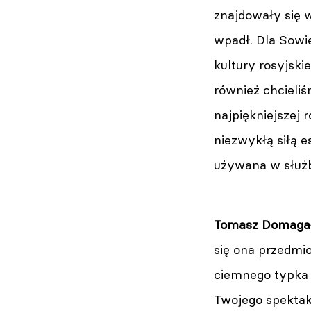
znajdowały się 
wpadł. Dla Sowi
kultury rosyjski
również chcieli
najpiękniejszej 
niezwykłą siłą e
używana w służbi
Tomasz Domagał
się ona przedmi
ciemnego typka 
Twojego spektak