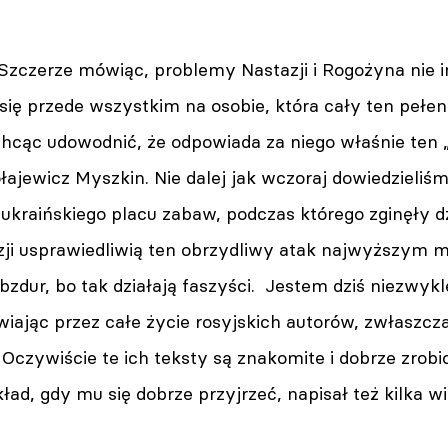
Szczerze mówiąc, problemy Nastazji i Rogożyna nie i
 się przede wszystkim na osobie, która cały ten peł
hcąc udowodnić, że odpowiada za niego właśnie ten „
łajewicz Myszkin. Nie dalej jak wczoraj dowiedzieliś
kraińskiego placu zabaw, podczas którego zginęły dzi
wizji usprawiedliwią ten obrzydliwy atak najwyższy
dur, bo tak działają faszyści. Jestem dziś niezwyk
wiając przez całe życie rosyjskich autorów, zwłaszcz
Oczywiście te ich teksty są znakomite i dobrze zrobio
ład, gdy mu się dobrze przyjrzeć, napisał też kilka 