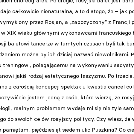
jskich choreografek. Po drugie, rosyjski balet jest ba
daje całkowicie nienaturalna, a to dlatego, że – ja
 wymyślony przez Rosjan, a „zapożyczony” z Francji p
ę w XIX wieku głównymi wykonawcami francuskiego bal
ji baletowi tancerze w tamtych czasach byli tak bar
dzeniem można by ich dzisiaj nazwać niewolnikami. P
 treningowi, polegającemu na wykonywaniu sadysty
nowi jakiś rodzaj estetycznego faszyzmu. Po trzecie,
ana z całością koncepcji spektaklu kwestia cancel cu
 oczywiście jestem jedną z osób, które wierzą, że rosyj
logii, realnym problemem wydaje mi się nie tyle sam
go do swoich celów rosyjscy politycy. Czy wiesz, że
ze pamiętam, pięćdziesiąt siedem ulic Puszkina? Co c