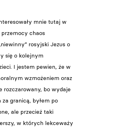
nteresowały mnie tutaj w
en przemocy chaos
niewinny” rosyjski Jezus o
my się o kolejnym
eci. I jestem pewien, że w
m moralnym wzmożeniem oraz
le rozczarowany, bo wydaje
a za granicą, byłem po
ne, ale przecież taki
wierszy, w których lekceważy