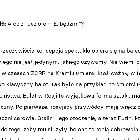
ła:
A co z „Jeziorem Łabędzim”?
Rzeczywiście koncepcja spektaklu opiera się na baleci
iego nie jest jedynym, jakiego używamy. Nie wiem, c
 w czasach ZSRR na Kremlu umierał ktoś ważny, w tel
o klasyczny balet. Tak było na przykład po śmierci 
ciństwa. Balet w Rosji to wyjątkowa forma sztuki, m
iczny. Po pierwsze, rosyjscy przywódcy mają wręcz o
zni carowie, Stalin i jego otoczenie, a teraz Putin, k
 do tego, żeby mu służyły, bo one to robią dobrowolni