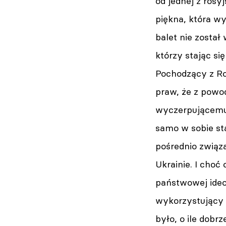
od jednej z rosy
piękna, która wy
balet nie został
którzy stając si
Pochodzący z Ros
praw, że z powo
wyczerpującemu
samo w sobie sta
pośrednio związ
Ukrainie. I choć
państwowej ideo
wykorzystujący 
było, o ile dobr