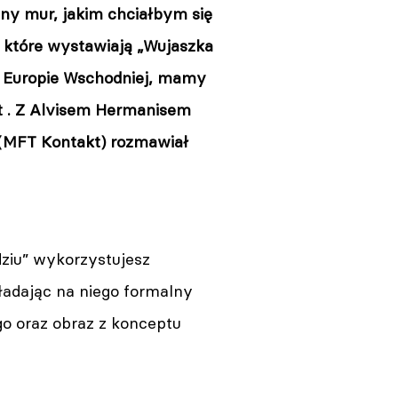
azny mur, jakim chciałbym się
, które wystawiają „Wujaszka
 w Europie Wschodniej, mamy
at . Z Alvisem Hermanisem
s (MFT Kontakt) rozmawiał
iu” wykorzystujesz
ładając na niego formalny
ego oraz obraz z konceptu