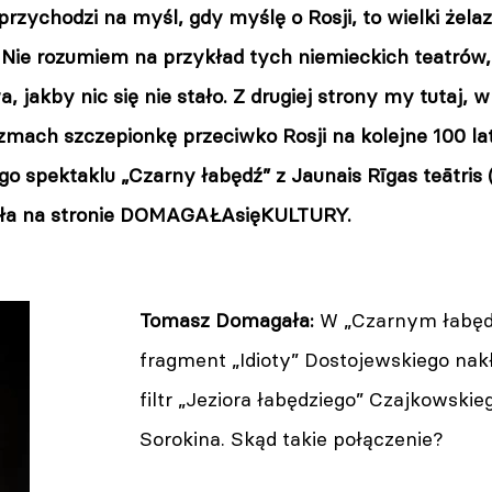
przychodzi na myśl, gdy myślę o Rosji, to wielki żel
ć. Nie rozumiem na przykład tych niemieckich teatrów
 jakby nic się nie stało. Z drugiej strony my tutaj,
zmach szczepionkę przeciwko Rosji na kolejne 100 l
go spektaklu „Czarny łabędź” z Jaunais Rīgas teātri
a na stronie DOMAGAŁAsięKULTURY.
Tomasz Domagała:
W „Czarnym łabędz
fragment „Idioty” Dostojewskiego nak
filtr „Jeziora łabędziego” Czajkowski
Sorokina. Skąd takie połączenie?