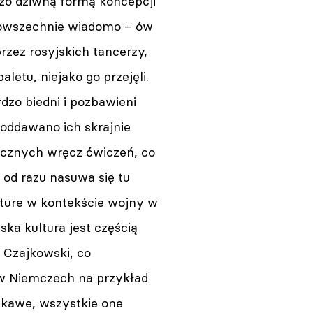
rdzo dziwną formą koncepcji
k powszechnie wiadomo – ów
rzez rosyjskich tancerzy,
etu, niejako go przejęli.
dzo biedni i pozbawieni
oddawano ich skrajnie
cznych wręcz ćwiczeń, co
 od razu nasuwa się tu
lture w kontekście wojny w
ska kultura jest częścią
 Czajkowski, co
 w Niemczech na przykład
iekawe, wszystkie one