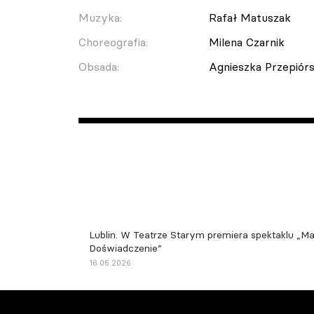
Muzyka:
Rafał Matuszak
Choreografia:
Milena Czarnik
Obsada:
Agnieszka Przepiór
Lublin. W Teatrze Starym premiera spektaklu „Ma
Doświadczenie”
16.06.2026