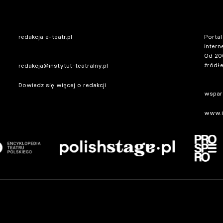
redakcja e-teatr.pl
Portal
intern
Od 20
źródłe
redakcja@instytut-teatralny.pl
Dowiedz się więcej o redakcji
wsparc
www.in