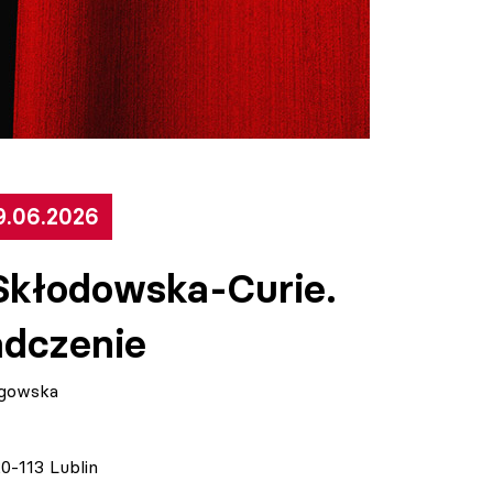
9.06.2026
Skłodowska-Curie.
dczenie
agowska
20-113 Lublin