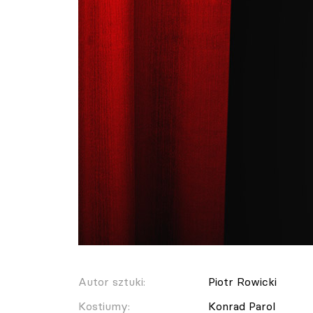
Autor sztuki:
Piotr Rowicki
Kostiumy:
Konrad Parol