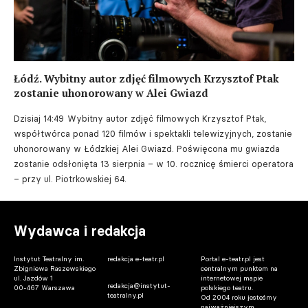
Łódź. Wybitny autor zdjęć filmowych Krzysztof Ptak
zostanie uhonorowany w Alei Gwiazd
Dzisiaj 14:49
Wybitny autor zdjęć filmowych Krzysztof Ptak,
współtwórca ponad 120 filmów i spektakli telewizyjnych, zostanie
uhonorowany w Łódzkiej Alei Gwiazd. Poświęcona mu gwiazda
zostanie odsłonięta 13 sierpnia – w 10. rocznicę śmierci operatora
– przy ul. Piotrkowskiej 64.
Wydawca i redakcja
Instytut Teatralny im.
redakcja e-teatr.pl
Portal e-teatr.pl jest
Zbigniewa Raszewskiego
centralnym punktem na
ul. Jazdów 1
internetowej mapie
redakcja@instytut-
00-467 Warszawa
polskiego teatru.
teatralny.pl
Od 2004 roku jesteśmy
najważniejszym,