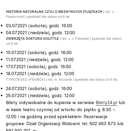
HISTORIA NATURALNA CZYLI O NIEZWYKŁYCH ŻYJĄTKACH
| reż. J.
Piaskowski | spektakl dla dzieci od 8 lat
03.07.2021 (sobota), godz. 16:00
04.07.2021 (niedziela), godz. 12:00
ZWIERZĘTA DOKTORA DOLITTLE
| reż. J. J. Połoński | spektakl dla dzieci
od 5 lat
10.07.2021 (sobota), godz. 16:00
11.07.2021 (niedziela), godz. 12:00
17.07.2021 (sobota), godz. 16:00
18.07.2021 (niedziela), godz. 12:00
TYMOTEUSZ I PSIUŃCIO
| reż. A. Klucznik | spektakl dla dzieci od 5 lat
24.07.2021 (sobota), godz. 16:00
25.07.2021 (niedziela), godz. 12:00
Bilety indywidualne do kupienia w serwisie
Bilety24.pl
lub
w kasie teatru czynnej od wtorku do piątku g. 8:30 –
12:00 i na godzinę przed spektaklem. Rezerwacje
grupowe: Dział Organizacji Widowni: tel. 502 663 873 lub
691 910 201, e-