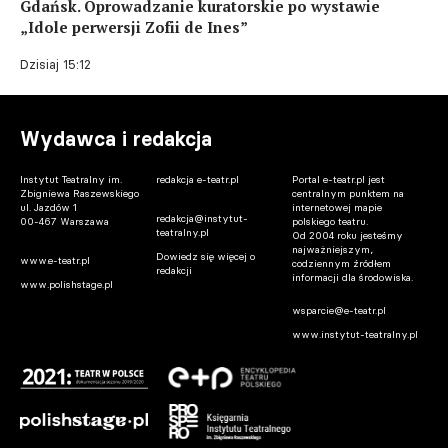
Gdańsk. Oprowadzanie kuratorskie po wystawie
„Idole perwersji Zofii de Ines”
Dzisiaj 15:12
Wydawca i redakcja
Instytut Teatralny im.
redakcja e-teatr.pl
Portal e-teatr.pl jest
Zbigniewa Raszewskiego
centralnym punktem na
ul. Jazdów 1
internetowej mapie
redakcja@instytut-
00-467 Warszawa
polskiego teatru.
teatralny.pl
Od 2004 roku jesteśmy
najważniejszym,
Dowiedz się więcej o
www.e-teatr.pl
codziennym źródłem
redakcji
informacji dla środowiska.
www.polishstage.pl
wsparcie@e-teatr.pl
www.instytut-teatralny.pl