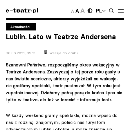
PL
Aktualności
Lublin. Lato w Teatrze Andersena
30.06.2021, 09:25
Wersja do druku
Szanowni Państwo, rozpoczęliśmy okres wakacyjny w
Teatrze Andersena. Zazwyczaj o tej porze roku gasły u
nas światła sceniczne, aktorzy wyjeżdżali na wakacje,
nie graliśmy spektakli, teatr pustoszał. W tym roku jest
zupełnie inaczej. Działamy pełną parą do końca lipca nie
tylko w teatrze, ale też w terenie! - informuje teatr.
W każdy weekend gramy spektakle, można wpaść do
nas z rodziną, znajomymi, polecić nas turystom
odwiedzającym Lublin i okolice, a może znajdzie się