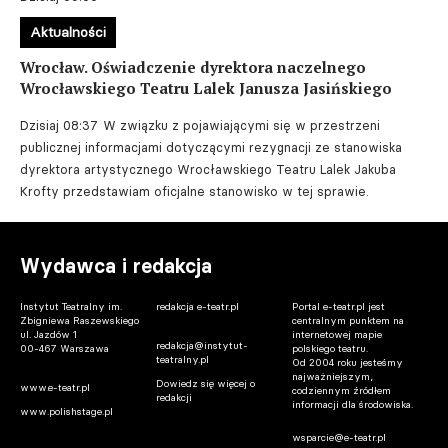
Aktualności
Wrocław. Oświadczenie dyrektora naczelnego
Wrocławskiego Teatru Lalek Janusza Jasińskiego
Dzisiaj 08:37
W związku z pojawiającymi się w przestrzeni
publicznej informacjami dotyczącymi rezygnacji ze stanowiska
dyrektora artystycznego Wrocławskiego Teatru Lalek Jakuba
Krofty przedstawiam oficjalne stanowisko w tej sprawie.
Wydawca i redakcja
Instytut Teatralny im.
redakcja e-teatr.pl
Portal e-teatr.pl jest
Zbigniewa Raszewskiego
centralnym punktem na
ul. Jazdów 1
internetowej mapie
redakcja@instytut-
00-467 Warszawa
polskiego teatru.
teatralny.pl
Od 2004 roku jesteśmy
najważniejszym,
Dowiedz się więcej o
www.e-teatr.pl
codziennym źródłem
redakcji
informacji dla środowiska.
www.polishstage.pl
wsparcie@e-teatr.pl