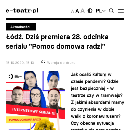
PL
Aktualności
Łódź. Dziś premiera 28. odcinka
serialu "Pomoc domowa radzi"
15.10.2020, 15:13
Wersja do druku
Jak ocalić kulturę w
czasie pandemii? Gdzie
jest bezpieczniej - w
teatrze czy w tramwaju?
Z jakimi absurdami mamy
do czynienia w dobie
walki z koronawirusem?
Czy obecna sytuacja