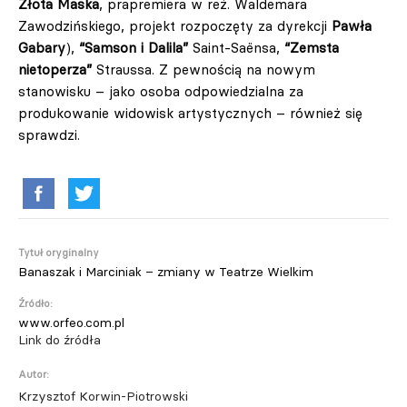
Złota Maska
, prapremiera w reż. Waldemara
Zawodzińskiego, projekt rozpoczęty za dyrekcji
Pawła
Gabary
),
“Samson i Dalila”
Saint-Saënsa,
“Zemsta
nietoperza”
Straussa. Z pewnością na nowym
stanowisku – jako osoba odpowiedzialna za
produkowanie widowisk artystycznych – również się
sprawdzi.
Tytuł oryginalny
Banaszak i Marciniak – zmiany w Teatrze Wielkim
Źródło:
www.orfeo.com.pl
Link do źródła
Autor:
Krzysztof Korwin-Piotrowski