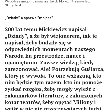
Współczesnego, rozmawiają Jakub Moroz i Przemysław
Skrzydelski
„Dziady” a sprawa "mojsza"
200 lat temu Mickiewicz napisał
„Dziady”, a że był wizjonerem, tak je
napisał, żeby budziły się w
odpowiednich momentach naszego
Narodu ku przestrodze, nauce i
opamiętaniu. Zawsze wiedzą, kiedy
zarezonować. Ale! Potrzebują Guślarza,
który je wywoła. To one wskazują, kto
nim będzie tym razem, kto im pomoże
zyskać rozgłos, żeby mogły wyleźć z
zakamarków literatury, z zakurzonych
kotar teatrów, żeby opętać Miliony i
wejść w nic nie przeczuwających ludzi