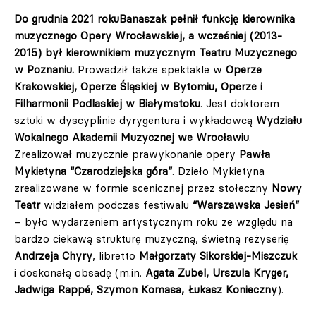
Do grudnia 2021 rokuBanaszak pełnił funkcję kierownika
muzycznego Opery Wrocławskiej, a wcześniej (2013-
2015) był kierownikiem muzycznym Teatru Muzycznego
w Poznaniu.
Prowadził także spektakle w
Operze
Krakowskiej, Operze Śląskiej w Bytomiu, Operze i
Filharmonii Podlaskiej w Białymstoku
. Jest doktorem
sztuki w dyscyplinie dyrygentura i wykładowcą
Wydziału
Wokalnego Akademii Muzycznej we Wrocławiu
.
Zrealizował muzycznie prawykonanie opery
Pawła
Mykietyna “Czarodziejska góra”
. Dzieło Mykietyna
zrealizowane w formie scenicznej przez stołeczny
Nowy
Teatr
widziałem podczas festiwalu
“Warszawska Jesień”
– było wydarzeniem artystycznym roku ze względu na
bardzo ciekawą strukturę muzyczną, świetną reżyserię
Andrzeja Chyry
, libretto
Małgorzaty Sikorskiej-Miszczuk
i doskonałą obsadę (m.in.
Agata Zubel, Urszula Kryger,
Jadwiga Rappé, Szymon Komasa, Łukasz Konieczny
).