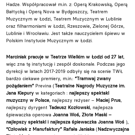
Hadze. Współpracował m.in. z: Operą Krakowską, Operą
Bałtycką i Operą Nova w Bydgoszczy, Teatrem
Muzycznym w Łodzi, Teatrem Muzycznym w Lublinie
oraz filharmoniami w Łodzi, Rzeszowie, Zielonej Górze,
Lublinie i Wrocławiu. Jest także nauczycielem śpiewu w
Polskim Instytucie Muzycznym w Łodzi.
Marciniak pracuje w Teatrze Wielkim w Łodzi od 27 lat
,
więc zna tę instytucję i zespół doskonale. Podczas jego
dyrekcji w latach 2017-2019 odbyły się na scenie TWŁ
bardzo ciekawe premiery, m.in.:
“Tramwaj zwany
pożądaniem”
Previna (
Teatralne Nagrody Muzyczne im.
Jana Kiepury
w kategoriach :
najlepszy spektakl
muzyczny w Polsce
, najlepszy reżyser –
Maciej Prus
,
najlepszy dyrygent
Tadeusz Kozłowski
, najlepsza
śpiewaczka operowa
Joanna Woś, Złote Maski –
najlepszy spektakl i najlepsza śpiewaczka Joanna Woś
),
“Człowiek z Manufaktury” Rafała Janiaka
(
Nadzwyczajna