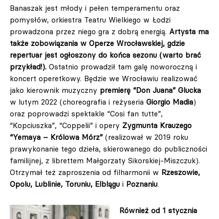
Banaszak jest młody i pełen temperamentu oraz
pomysłów, orkiestra Teatru Wielkiego w Łodzi
prowadzona przez niego gra z dobrą energią.
Artysta ma
także zobowiązania w Operze Wrocławskiej, gdzie
repertuar jest ogłoszony do końca sezonu (warto brać
przykład!).
Ostatnio prowadził tam galę noworoczną i
koncert operetkowy. Będzie we Wrocławiu realizować
jako kierownik muzyczny
premierę “Don Juana” Glucka
w lutym 2022 (choreografia i reżyseria
Giorgio Madia
)
oraz poprowadzi spektakle “Cosi fan tutte”,
“Kopciuszka”, “Coppelii” i opery
Zygmunta Krauzego
“Yemaya – Królowa Mórz”
(realizował w 2019 roku
prawykonanie tego dzieła, skierowanego do publiczności
familijnej, z librettem Małgorzaty Sikorskiej-Miszczuk).
Otrzymał też zaproszenia od filharmonii w
Rzeszowie,
Opolu, Lublinie, Toruniu, Elblągu
i
Poznaniu
.
Również od 1 stycznia