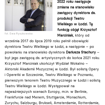
2022 roku następuje
zmiana na stanowisku
zastępcy dyrektora ds.
produkcji Teatru
Wielkiego w Łodzi. Tę
funkcję objął
Krzysztof
fot. Ewa Ryszkowska
Marciniak
, który od
września 2017 do lipca 2019 roku pełnił obowiązki
dyrektora Teatru Wielkiego w Łodzi, a następnie – po
powołaniu na stanowisko dyrektora
Dariusza Stachury
–
był jego zastępcą ds. artystycznych do końca 2021 roku.
Krzysztof Marciniak ukończył Wydział Wokalno –
Aktorski Akademii Muzycznej w Łodzi. Był solistą Opery
i Operetki w Szczecinie, Teatru Wielkiego w Poznaniu,
pierwszym tenorem Teatru Muzycznego w Łodzi i solistą
Teatru Wielkiego w Łodzi. Występował na
najważniejszych scenach Europy, m.in. w Berlinie,
Frankfurcie nad Menem, Stuttgarcie, Monachium,
Zurychu, Salzburgu, Brukseli, Amsterdamie, Rotterdamie,