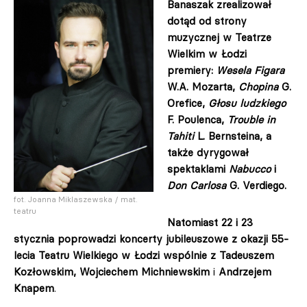
Banaszak zrealizował
dotąd od strony
muzycznej w Teatrze
Wielkim w Łodzi
premiery:
Wesela Figara
W.A. Mozarta,
Chopina
G.
Orefice,
Głosu ludzkiego
F. Poulenca,
Trouble in
Tahiti
L. Bernsteina, a
także dyrygował
spektaklami
Nabucco
i
Don Carlosa
G. Verdiego.
fot. Joanna Miklaszewska / mat.
teatru
Natomiast 22 i 23
stycznia poprowadzi koncerty jubileuszowe z okazji 55-
lecia Teatru Wielkiego w Łodzi wspólnie z Tadeuszem
Kozłowskim, Wojciechem Michniewskim
i
Andrzejem
Knapem
.