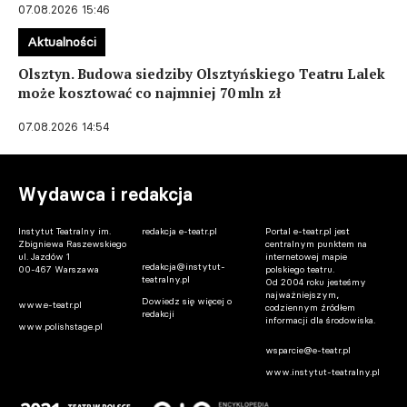
07.08.2026 15:46
Aktualności
Olsztyn. Budowa siedziby Olsztyńskiego Teatru Lalek
może kosztować co najmniej 70 mln zł
07.08.2026 14:54
Wydawca i redakcja
Instytut Teatralny im.
redakcja e-teatr.pl
Portal e-teatr.pl jest
Zbigniewa Raszewskiego
centralnym punktem na
ul. Jazdów 1
internetowej mapie
redakcja@instytut-
00-467 Warszawa
polskiego teatru.
teatralny.pl
Od 2004 roku jesteśmy
najważniejszym,
Dowiedz się więcej o
www.e-teatr.pl
codziennym źródłem
redakcji
informacji dla środowiska.
www.polishstage.pl
wsparcie@e-teatr.pl
www.instytut-teatralny.pl