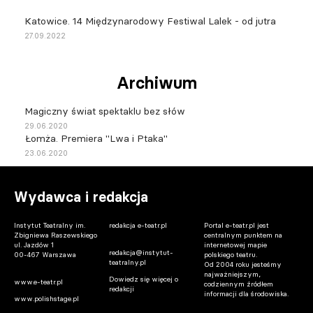
Katowice. 14 Międzynarodowy Festiwal Lalek - od jutra
27.09.2022
Archiwum
Magiczny świat spektaklu bez słów
29.06.2020
Łomża. Premiera "Lwa i Ptaka"
23.06.2020
Wydawca i redakcja
Instytut Teatralny im.
redakcja e-teatr.pl
Portal e-teatr.pl jest
Zbigniewa Raszewskiego
centralnym punktem na
ul. Jazdów 1
internetowej mapie
redakcja@instytut-
00-467 Warszawa
polskiego teatru.
teatralny.pl
Od 2004 roku jesteśmy
najważniejszym,
Dowiedz się więcej o
www.e-teatr.pl
codziennym źródłem
redakcji
informacji dla środowiska.
www.polishstage.pl