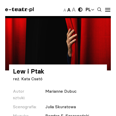
PL
Lew i Ptak
reż. Kata Csató
Autor
Marianne Dubuc
sztuki:
Scenografia:
Julia Skuratowa
Muzyka:
Bogdan E. Szczepański