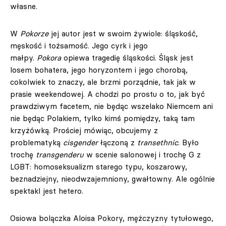
własne.
W
Pokorze
jej autor jest w swoim żywiole: śląskość,
męskość i tożsamość. Jego cyrk i jego
małpy.
Pokora
opiewa tragedię śląskości. Śląsk jest
losem bohatera, jego horyzontem i jego chorobą,
cokolwiek to znaczy, ale brzmi porządnie, tak jak w
prasie weekendowej. A chodzi po prostu o to, jak być
prawdziwym facetem, nie będąc wszelako Niemcem ani
nie będąc Polakiem, tylko kimś pomiędzy, taką tam
krzyżówką. Prościej mówiąc, obcujemy z
problematyką
cisgender
łączoną z
transethnic
. Było
trochę
transgenderu
w scenie salonowej i trochę G z
LGBT: homoseksualizm starego typu, koszarowy,
beznadziejny, nieodwzajemniony, gwałtowny. Ale ogólnie
spektakl jest hetero.
Osiowa bolączka Aloisa Pokory, mężczyzny tytułowego,