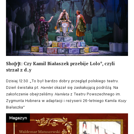
Sho[r]t: Czy Kamil Białaszek przebije Lolo*, czyli
strzał z d..y
Dzisiaj 12:30
„To był bardzo dobry przegląd polskiego teatru.
Dzień świstaka pt.
Hamlet
okazał się zaskakującą podróżą. Na
zakończenie obejrzeliśmy
Hamleta
z Teatru Powszechnego im.
Zygmunta Hubnera w adaptacji i reżyserii 26-letniego Kamila
Kozy
Białaszka”
Magazyn