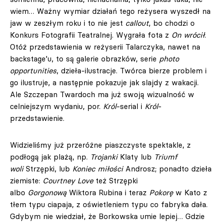
wiem… Ważny wymiar działań tego reżysera wyszedł na
jaw w zeszłym roku i to nie jest
callout
, bo chodzi o
Konkurs Fotografii Teatralnej. Wygrała fota z
On wrócił
.
Otóż przedstawienia w reżyserii Talarczyka, nawet na
backstage’u, to są galerie obrazków, serie
photo
opportunities
, dzieła-ilustracje. Twórca bierze problem i
go ilustruje, a następnie pokazuje jak slajdy z wakacji.
Ale Szczepan Twardoch ma już swoją wizualność w
celniejszym wydaniu, por.
Król
-serial i
Król
-
przedstawienie.
Widzieliśmy już przeróżne piaszczyste spektakle, z
podłogą jak plażą, np.
Trojanki
Klaty lub
Triumf
woli
Strzępki, lub
Koniec miłości
Androsz; ponadto dzieła
ziemiste:
Courtney Love
też Strzępki
albo
Gorgonową
Wiktora Rubina i teraz
Pokorę
w Kato z
tłem typu ciapaja, z oświetleniem typu co fabryka dała.
Gdybym nie wiedział, że Borkowska umie lepiej… Gdzie