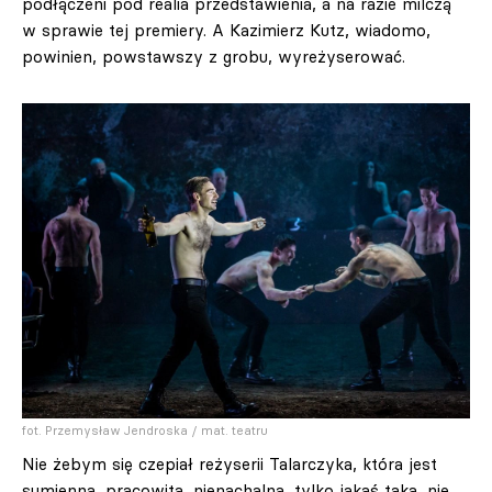
podłączeni pod realia przedstawienia, a na razie milczą
w sprawie tej premiery. A Kazimierz Kutz, wiadomo,
powinien, powstawszy z grobu, wyreżyserować.
fot. Przemysław Jendroska / mat. teatru
Nie żebym się czepiał reżyserii Talarczyka, która jest
sumienna, pracowita, nienachalna, tylko jakaś taka, nie