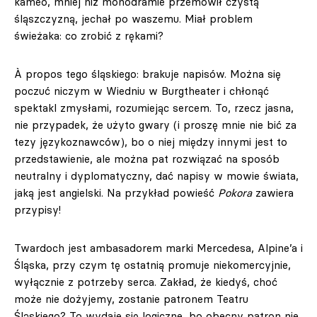
kameo, mniej niż monodramie przemówił czystą
śląszczyzną, jechał po waszemu. Miał problem
świeżaka: co zrobić z rękami?
À propos tego śląskiego: brakuje napisów. Można się
poczuć niczym w Wiedniu w Burgtheater i chłonąć
spektakl zmysłami, rozumiejąc sercem. To, rzecz jasna,
nie przypadek, że użyto gwary (i proszę mnie nie bić za
tezy językoznawców), bo o niej między innymi jest to
przedstawienie, ale można pat rozwiązać na sposób
neutralny i dyplomatyczny, dać napisy w mowie świata,
jaką jest angielski. Na przykład powieść
Pokora
zawiera
przypisy!
Twardoch jest ambasadorem marki Mercedesa, Alpine’a i
Śląska, przy czym tę ostatnią promuje niekomercyjnie,
wyłącznie z potrzeby serca. Zakład, że kiedyś, choć
może nie dożyjemy, zostanie patronem Teatru
Śląskiego? To wydaje się logiczne, bo obecny patron nie