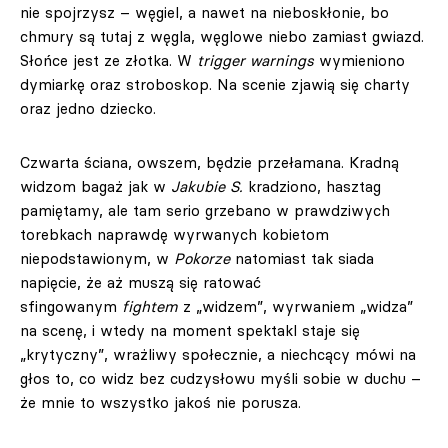
nie spojrzysz – węgiel, a nawet na nieboskłonie, bo
chmury są tutaj z węgla, węglowe niebo zamiast gwiazd.
Słońce jest ze złotka. W
trigger warnings
wymieniono
dymiarkę oraz stroboskop. Na scenie zjawią się charty
oraz jedno dziecko.
Czwarta ściana, owszem, będzie przełamana. Kradną
widzom bagaż jak w
Jakubie S.
kradziono, hasztag
pamiętamy, ale tam serio grzebano w prawdziwych
torebkach naprawdę wyrwanych kobietom
niepodstawionym, w
Pokorze
natomiast tak siada
napięcie, że aż muszą się ratować
sfingowanym
fightem
z „widzem”, wyrwaniem „widza”
na scenę, i wtedy na moment spektakl staje się
„krytyczny”, wrażliwy społecznie, a niechcący mówi na
głos to, co widz bez cudzysłowu myśli sobie w duchu –
że mnie to wszystko jakoś nie porusza.