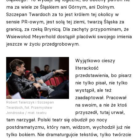
ma za wiele ze Śląskiem ani Górnym, ani Dolnym.
Szczepan Twardoch za to jest królem tej okolicy w
sensie PR-owym, jest solą tej ziemi, twarzą Śląska za
granicą, za rzeką Brynicą. Dla zachęty przypominam, że
Wsiewołod Meyerhold dostąpił placówki swojego imienia
jeszcze w życiu przedgrobowym.
Wyjątkowo cieszy
literackość
przedstawienia, bo pisarz
nie tylko pisał, nie tylko
wystąpił, ale też
zaadaptował. Pracował
Robert Talarczyk i Szczepan
na swoim, a nie że ktoś
Twardoch, fot. Przemysław
przyszedł, tutaj urwał,
Jendroska / mat. teatru
tam narzygał. Polski teatr się obudził po nocy
postdramatyzmu, który nam, widzom, wychodził już nie
tylko bokiem. Nie dramaturgujcie tekstów, tylko twórzcie