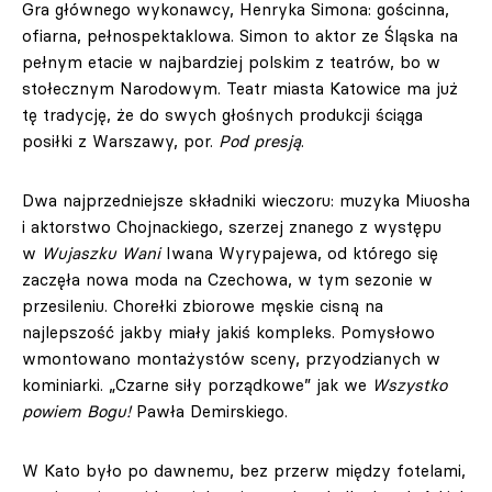
Gra głównego wykonawcy, Henryka Simona: gościnna,
ofiarna, pełnospektaklowa. Simon to aktor ze Śląska na
pełnym etacie w najbardziej polskim z teatrów, bo w
stołecznym Narodowym. Teatr miasta Katowice ma już
tę tradycję, że do swych głośnych produkcji ściąga
posiłki z Warszawy, por.
Pod presją
.
Dwa najprzedniejsze składniki wieczoru: muzyka Miuosha
i aktorstwo Chojnackiego, szerzej znanego z występu
w
Wujaszku Wani
Iwana Wyrypajewa, od którego się
zaczęła nowa moda na Czechowa, w tym sezonie w
przesileniu. Chorełki zbiorowe męskie cisną na
najlepszość jakby miały jakiś kompleks. Pomysłowo
wmontowano montażystów sceny, przyodzianych w
kominiarki. „Czarne siły porządkowe” jak we
Wszystko
powiem Bogu!
Pawła Demirskiego.
W Kato było po dawnemu, bez przerw między fotelami,