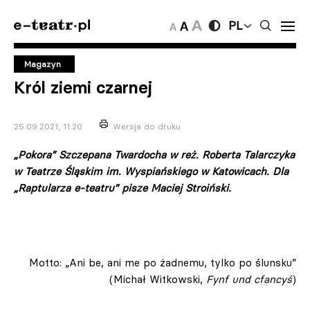
PL
Magazyn
Król ziemi czarnej
25.09.2021, 11:20
Wersja do druku
„Pokora” Szczepana Twardocha w reż. Roberta Talarczyka
w Teatrze Śląskim im. Wyspiańskiego w Katowicach. Dla
„Raptularza e-teatru” pisze Maciej Stroiński.
Motto: „Ani be, ani me po żadnemu, tylko po ślunsku”
(Michał Witkowski,
Fynf und cfancyś
)