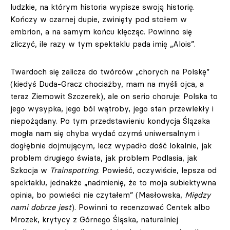
ludzkie, na którym historia wypisze swoją historię.
Kończy w czarnej dupie, zwinięty pod stołem w
embrion, a na samym końcu klęcząc. Powinno się
zliczyć, ile razy w tym spektaklu pada imię „Alois”.
Twardoch się zalicza do twórców „chorych na Polskę”
(kiedyś Duda-Gracz chociażby, mam na myśli ojca, a
teraz Ziemowit Szczerek), ale on serio choruje: Polska to
jego wysypka, jego ból wątroby, jego stan przewlekły i
niepożądany. Po tym przedstawieniu kondycja Ślązaka
mogła nam się chyba wydać czymś uniwersalnym i
dogłębnie dojmującym, lecz wypadło dość lokalnie, jak
problem drugiego świata, jak problem Podlasia, jak
Szkocja w
Trainspotting
. Powieść, oczywiście, lepsza od
spektaklu, jednakże „nadmienię, że to moja subiektywna
opinia, bo powieści nie czytałem” (Masłowska,
Między
nami dobrze jest
). Powinni to recenzować Centek albo
Mrozek, krytycy z Górnego Śląska, naturalniej