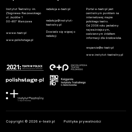
Instytut Teatralny im.
redakcja e-teatr.pl
Portal e-teatr.pl jest
Zbigniewa Raszewskiego
centralnym punktem na
ul. Jazdów 1
internetowej mapie
redakcja@instytut-
00-467 Warszawa
polskiego teatru.
teatralny.pl
Od 2004 roku jesteśmy
najważniejszym,
Dowiedz się więcej o
www.e-teatr.pl
codziennym źródłem
redakcji
informacji dla środowiska.
www.polishstage.pl
wsparcie@e-teatr.pl
www.instytut-teatralny.pl
Copyright © 2026 e-teatr.pl
Polityka prywatności