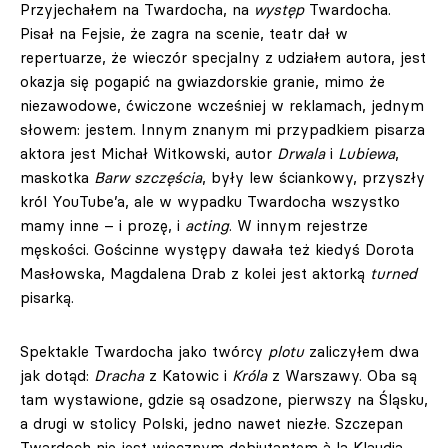
Przyjechałem na Twardocha, na
występ
Twardocha.
Pisał na Fejsie, że zagra na scenie, teatr dał w
repertuarze, że wieczór specjalny z udziałem autora, jest
okazja się pogapić na gwiazdorskie granie, mimo że
niezawodowe, ćwiczone wcześniej w reklamach, jednym
słowem: jestem. Innym znanym mi przypadkiem pisarza
aktora jest Michał Witkowski, autor
Drwala
i
Lubiewa
,
maskotka
Barw szczęścia
, były lew ściankowy, przyszły
król YouTube’a, ale w wypadku Twardocha wszystko
mamy inne – i prozę, i
acting
. W innym rejestrze
męskości. Gościnne występy dawała też kiedyś Dorota
Masłowska, Magdalena Drab z kolei jest aktorką
turned
pisarką.
Spektakle Twardocha jako twórcy
plotu
zaliczyłem dwa
jak dotąd:
Dracha
z Katowic i
Króla
z Warszawy. Oba są
tam wystawione, gdzie są osadzone, pierwszy na Śląsku,
a drugi w stolicy Polski, jedno nawet niezłe. Szczepan
Twardoch nie jest wiecznym debiutantem à la Klaudia