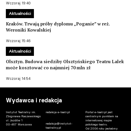
Wczoraj 19:40
Aktualności
Kraków. Trwają próby dyplomu „Poganie” w reż.
Weroniki Kowalskiej
Wczoraj 15:46
Aktualności
Olsztyn. Budowa siedziby Olsztyńskiego Teatru Lalek
może kosztować co najmniej 70 mln zł
Wczoraj 14:54
Wydawca i redakcja
Instytut Teatralny im.
redakcja e-teatr.pl
Portal e-teatr.pl jest
Zbigniewa Raszewskiego
centralnym punktem na
ul. Jazdów 1
internetowej mapie
redakcja@instytut-
00-467 Warszawa
polskiego teatru.
teatralny.pl
Od 2004 roku jesteśmy