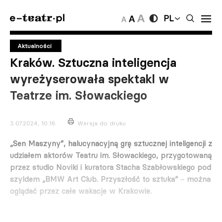
PL
Aktualności
Kraków. Sztuczna inteligencja
wyreżyserowała spektakl w
Teatrze im. Słowackiego
3.07.2024, 10:16
Wersja do druku
„Sen Maszyny”, halucynacyjną grę sztucznej inteligencji z
udziałem aktorów Teatru im. Słowackiego, przygotowaną
przez studio Noviki i kuratora Stacha Szabłowskiego pod
szyldem „BMW Art Club. Przyszłość to sztuka”
można
–
oglądać przez całe wakacje w Krakowie.