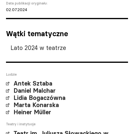
Data publikacji oryginału:
02.07.2024
Wątki tematyczne
Lato 2024 w teatrze
Ludzie
Antek Sztaba
Daniel Malchar
Lidia Bogaczówna
Marta Konarska
Heiner Müller
Teatry i instytucje
Teatr im. Juliusza Słowackiego w