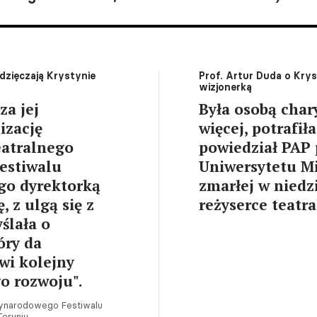
dzięczają Krystynie
Prof. Artur Duda o Kry
wizjonerką
za jej
Była osobą char
izację
więcej, potrafił
atralnego
powiedział PAP 
Festiwalu
Uniwersytetu M
ego dyrektorką
zmarłej w niedz
, z ulgą się z
reżyserce teatra
ślała o
óry da
wi kolejny
o rozwoju".
zynarodowego Festiwalu
oruniu.