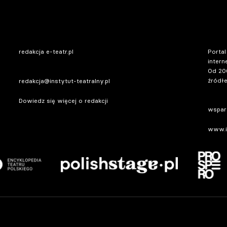
redakcja e-teatr.pl
Portal
intern
Od 20
źródłe
redakcja@instytut-teatralny.pl
Dowiedz się więcej o redakcji
wsparc
www.in