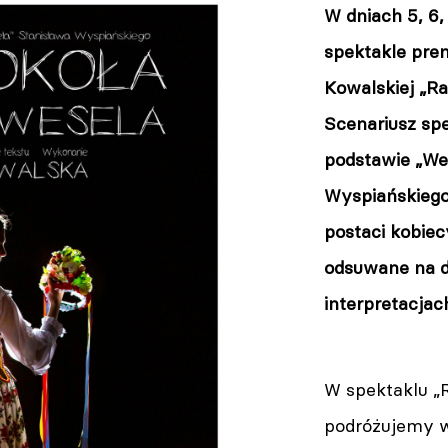
W dniach 5, 6,
spektakle pre
Kowalskiej „Ra
Scenariusz sp
podstawie „We
Wyspiańskiego 
postaci kobiec
odsuwane na d
interpretacjac
W spektaklu „R
podróżujemy w