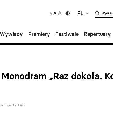
PL
/Wywiady
Premiery
Festiwale
Repertuary
 Monodram „Raz dokoła. K
Wersja do druku