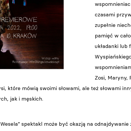
wspomnieniach,
czasami przyw
zupełnie niechc
pamięć w cało
układanki lub
Wyspiańskiego
wspomnieniami
Zosi, Maryny, 
si, które mówią swoimi słowami, ale też słowami in
h, jak i męskich.
„Wesela” spektakl może być okazją na odnajdywani