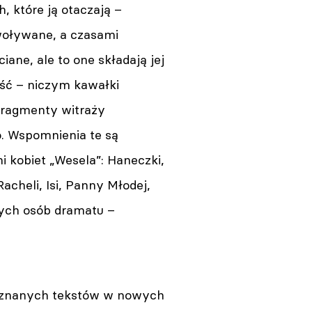
 które ją otaczają –
oływane, a czasami
iane, ale to one składają jej
ść – niczym kawałki
 fragmenty witraży
. Wspomnienia te są
 kobiet „Wesela”: Haneczki,
Racheli, Isi, Panny Młodej,
nych osób dramatu –
e znanych tekstów w nowych