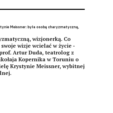
stynie Meissner: była osobą charyzmatyczną,
yzmatyczną, wizjonerką. Co
a swoje wizje wcielać w życie -
prof. Artur Duda, teatrolog z
ikołaja Kopernika w Toruniu o
ielę Krystynie Meissner, wybitnej
lnej.