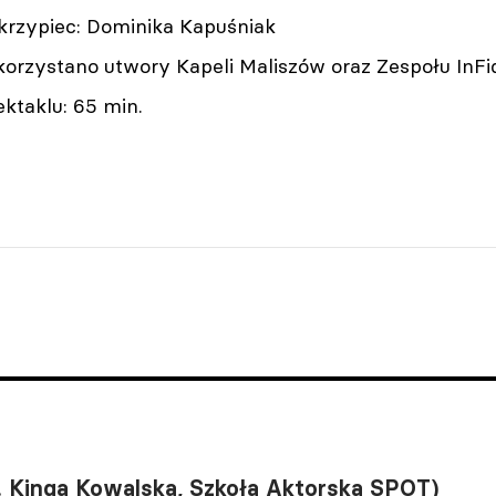
skrzypiec: Dominika Kapuśniak
orzystano utwory Kapeli Maliszów oraz Zespołu InFid
ktaklu: 65 min.
ż. Kinga Kowalska, Szkoła Aktorska SPOT)