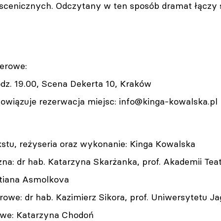
 scenicznych. Odczytany w ten sposób dramat łączy s
erowe:
odz. 19.00, Scena Dekerta 10, Kraków
owiązuje rezerwacja miejsc:
info@kinga-kowalska.pl
stu, reżyseria oraz wykonanie: Kinga Kowalska
zna: dr hab. Katarzyna Skarżanka, prof. Akademii Tea
atiana Asmolkova
owe: dr hab. Kazimierz Sikora, prof. Uniwersytetu Ja
owe: Katarzyna Chodoń