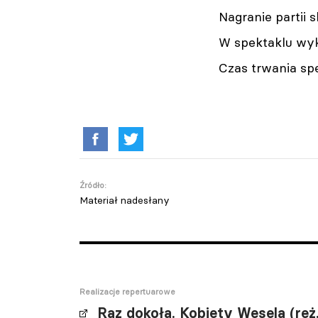
Nagranie partii 
W spektaklu wyk
Czas trwania spe
Źródło:
Materiał nadesłany
Realizacje repertuarowe
Raz dokoła. Kobiety Wesela (re