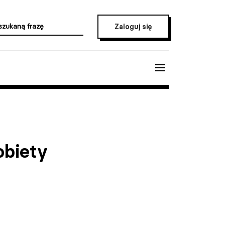
Zaloguj się
obiety