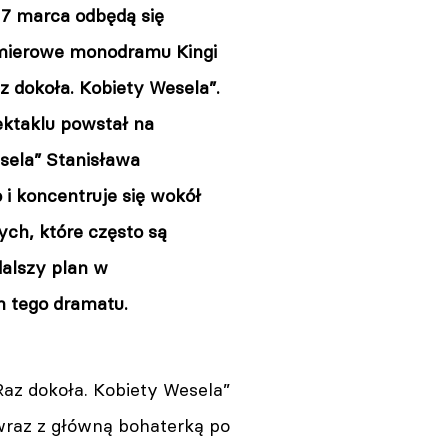
 7 marca odbędą się
mierowe monodramu Kingi
z dokoła. Kobiety Wesela”.
ektaklu powstał na
sela” Stanisława
i koncentruje się wokół
ych, które często są
alszy plan w
h tego dramatu.
az dokoła. Kobiety Wesela”
raz z główną bohaterką po