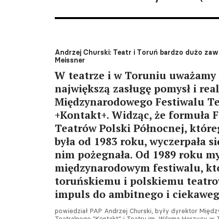
Andrzej Churski: Teatr i Toruń bardzo dużo zaw
Meissner
W teatrze i w Toruniu uważamy 
największą zasługę pomysł i real
Międzynarodowego Festiwalu Te
+Kontakt+. Widząc, że formuła 
Teatrów Polski Północnej, któr
była od 1983 roku, wyczerpała się
nim pożegnała. Od 1989 roku my
międzynarodowym festiwalu, kt
toruńskiemu i polskiemu teatro
impuls do ambitnego i ciekaweg
powiedział PAP Andrzej Churski, były dyrektor Międ
Teatralnego "Kontakt” i Teatru im. Wilama Horzycy w T