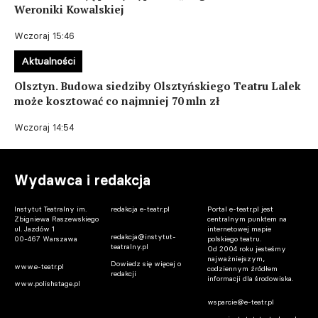
Weroniki Kowalskiej
Wczoraj 15:46
Aktualności
Olsztyn. Budowa siedziby Olsztyńskiego Teatru Lalek
może kosztować co najmniej 70 mln zł
Wczoraj 14:54
Wydawca i redakcja
Instytut Teatralny im.
redakcja e-teatr.pl
Portal e-teatr.pl jest
Zbigniewa Raszewskiego
centralnym punktem na
ul. Jazdów 1
internetowej mapie
redakcja@instytut-
00-467 Warszawa
polskiego teatru.
teatralny.pl
Od 2004 roku jesteśmy
najważniejszym,
Dowiedz się więcej o
www.e-teatr.pl
codziennym źródłem
redakcji
informacji dla środowiska.
www.polishstage.pl
wsparcie@e-teatr.pl