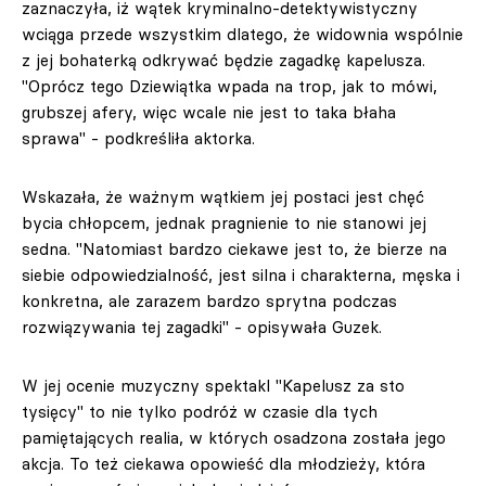
zaznaczyła, iż wątek kryminalno-detektywistyczny
wciąga przede wszystkim dlatego, że widownia wspólnie
z jej bohaterką odkrywać będzie zagadkę kapelusza.
"Oprócz tego Dziewiątka wpada na trop, jak to mówi,
grubszej afery, więc wcale nie jest to taka błaha
sprawa" - podkreśliła aktorka.
Wskazała, że ważnym wątkiem jej postaci jest chęć
bycia chłopcem, jednak pragnienie to nie stanowi jej
sedna. "Natomiast bardzo ciekawe jest to, że bierze na
siebie odpowiedzialność, jest silna i charakterna, męska i
konkretna, ale zarazem bardzo sprytna podczas
rozwiązywania tej zagadki" - opisywała Guzek.
W jej ocenie muzyczny spektakl "Kapelusz za sto
tysięcy" to nie tylko podróż w czasie dla tych
pamiętających realia, w których osadzona została jego
akcja. To też ciekawa opowieść dla młodzieży, która