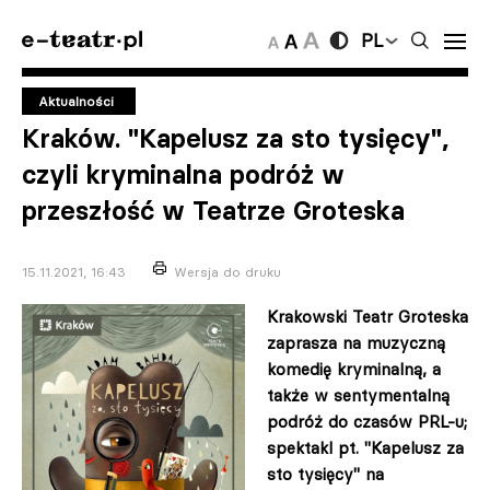
PL
Aktualności
Kraków. "Kapelusz za sto tysięcy",
czyli kryminalna podróż w
przeszłość w Teatrze Groteska
15.11.2021, 16:43
Wersja do druku
Krakowski Teatr Groteska
zaprasza na muzyczną
komedię kryminalną, a
także w sentymentalną
podróż do czasów PRL-u;
spektakl pt. "Kapelusz za
sto tysięcy" na