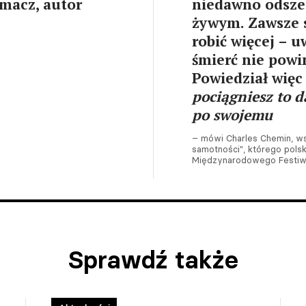
umacz, autor
niedawno odszed
żywym. Zawsze s
robić więcej – u
śmierć nie powi
Powiedział więc
pociągniesz to d
po swojemu
– mówi Charles Chemin, ws
samotności", którego pol
Międzynarodowego Festiwa
Sprawdź także