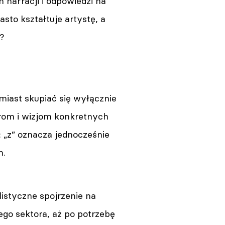
narracji i odpowiedzi na
asto kształtuje artystę, a
o?
miast skupiać się wyłącznie
rom i wizjom konkretnych
 „z” oznacza jednocześnie
m.
istyczne spojrzenie na
iego sektora, aż po potrzebę