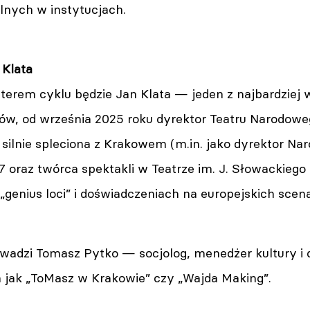
lnych w instytucjach.
 Klata
erem cyklu będzie Jan Klata — jeden z najbardziej 
ów, od września 2025 roku dyrektor Teatru Narodoweg
 silnie spleciona z Krakowem (m.in. jako dyrektor N
7 oraz twórca spektakli w Teatrze im. J. Słowackiego
genius loci” i doświadczeniach na europejskich scen
wadzi Tomasz Pytko — socjolog, menedżer kultury i d
h jak „ToMasz w Krakowie” czy „Wajda Making”.