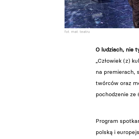
fot. mat. teatru
O ludziach, nie t
„Człowiek (z) k
na premierach, 
twórców oraz me
pochodzenie ze ś
Program spotkań
polską i europej