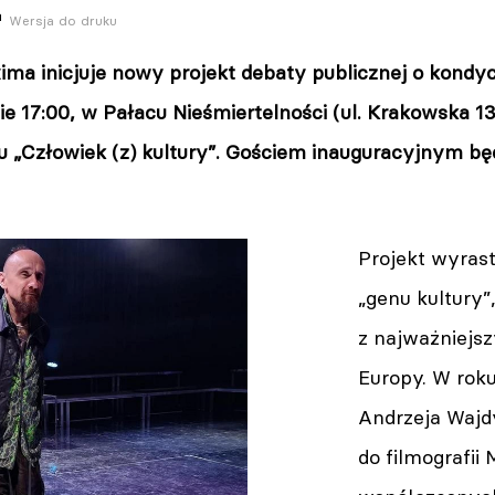
Wersja do druku
ma inicjuje nowy projekt debaty publicznej o kondycji
ie 17:00, w Pałacu Nieśmiertelności (ul. Krakowska 13
u „Człowiek (z) kultury”. Gościem inauguracyjnym będ
Projekt wyrast
„genu kultury”
z najważniejs
Europy. W roku
Andrzeja Wajdy
do filmografii 