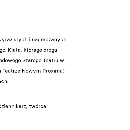
wyrazistych i nagradzanych
o. Klata, którego droga
arodowego Starego Teatru w
 i Teatrze Nowym Proxima),
ach.
ziennikarz, twórca