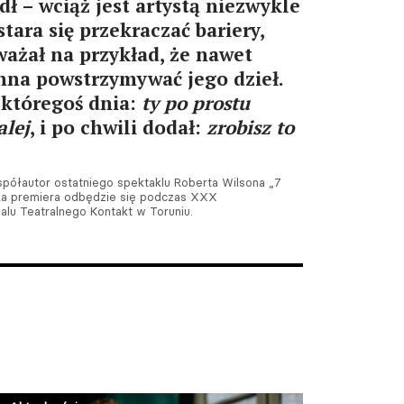
ł – wciąż jest artystą niezwykle
tara się przekraczać bariery,
ważał na przykład, że nawet
nna powstrzymywać jego dzieł.
 któregoś dnia:
ty po prostu
alej
, i po chwili dodał:
zrobisz to
półautor ostatniego spektaklu Roberta Wilsona „7
ska premiera odbędzie się podczas XXX
lu Teatralnego Kontakt w Toruniu.