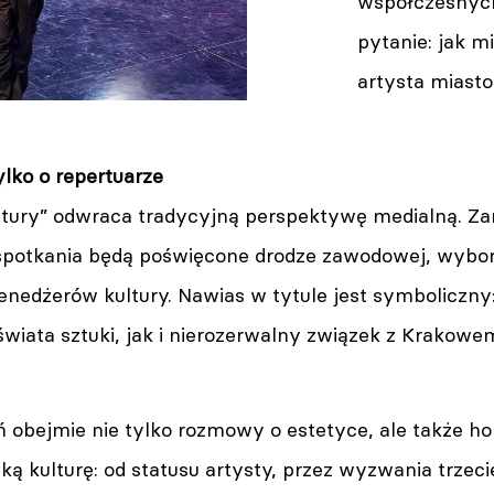
współczesnych 
pytanie: jak mi
artysta miast
ylko o repertuarze
ultury” odwraca tradycyjną perspektywę medialną. Za
spotkania będą poświęcone drodze zawodowej, wybo
nedżerów kultury. Nawias w tytule jest symboliczny:
wiata sztuki, jak i nierozerwalny związek z Krakowe
 obejmie nie tylko rozmowy o estetyce, ale także hol
ską kulturę: od statusu artysty, przez wyzwania trzec