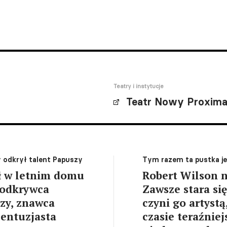
Teatry i instytucje
Teatr Nowy Proxim
y odkrył talent Papuszy
Tym razem ta pustka j
rł w letnim domu
Robert Wilson n
, odkrywca
Zawsze stara się
zy, znawca
czyni go artystą
 entuzjasta
czasie teraźnie