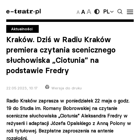
PL
Aktualności
Kraków. Dziś w Radiu Kraków
premiera czytania scenicznego
słuchowiska „Ciotunia” na
podstawie Fredry
22.05.2023, 10:17
Wersja do druku
Radio Kraków zaprasza w poniedziałek 22 maja o godz.
19 do Studia im. Romany Bobrowskiej na czytanie
sceniczne słuchowiska „Ciotunia” Aleksandra Fredry w
reżyserii i adaptacji Józefa Opalskiego z Anną Polony w
roli tytułowej. Bezpłatne zaproszenia na antenie
rozgłośni.