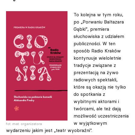
To kolejna w tym roku,
po „Porwaniu Baltazara
Gąbki”, premiera
słuchowiska z udziałem
publiczności. W ten
sposób Radio Kraków
kontynuuje wieloletnie
tradycje związane z
prezentacją na żywo
radiowych spektakli,
które są okazją nie tylko
do spotkania z
wybitnymi aktorami i
twórcami, ale też dają
możliwość uczestniczenia
w wyjątkowym
fot. mat. organizatora
wydarzeniu jakim jest „teatr wyobraźni".