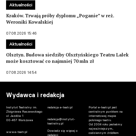
Aktualności
Kraków. Trwają próby dyplomu „Poganie” w reż.
Weroniki Kowalskiej
07.08.2026 15:46
Aktualności
Olsztyn. Budowa siedziby Olsztyńskiego Teatru Lalek
może kosztować co najmniej 70 mln zł
07.08.2026 14:54
Wydawca i redakcja
Instytut Teatralny im.
redakcja e-teatr.pl
Portal e-teatr.pl jest
Zbigniewa Raszewskiego
centralnym punktem na
ul. Jazdów 1
internetowej mapie
redakcja@instytut-
00-467 Warszawa
polskiego teatru.
teatralny.pl
Od 2004 roku jesteśmy
najważniejszym,
Dowiedz się więcej o
www.e-teatr.pl
codziennym źródłem
redakcji