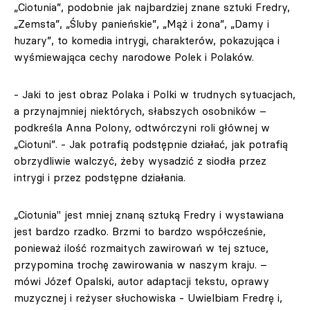
„Ciotunia”, podobnie jak najbardziej znane sztuki Fredry,
„Zemsta”, „Śluby panieńskie”, „Mąż i żona”, „Damy i
huzary”, to komedia intrygi, charakterów, pokazująca i
wyśmiewająca cechy narodowe Polek i Polaków.
- Jaki to jest obraz Polaka i Polki w trudnych sytuacjach,
a przynajmniej niektórych, słabszych osobników –
podkreśla Anna Polony, odtwórczyni roli głównej w
„Ciotuni”. - Jak potrafią podstępnie działać, jak potrafią
obrzydliwie walczyć, żeby wysadzić z siodła przez
intrygi i przez podstępne działania.
„Ciotunia" jest mniej znaną sztuką Fredry i wystawiana
jest bardzo rzadko. Brzmi to bardzo współcześnie,
ponieważ ilość rozmaitych zawirowań w tej sztuce,
przypomina trochę zawirowania w naszym kraju. –
mówi Józef Opalski, autor adaptacji tekstu, oprawy
muzycznej i reżyser słuchowiska - Uwielbiam Fredrę i,