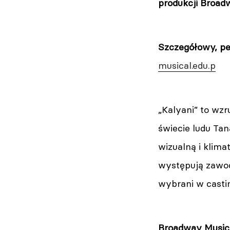
produkcji Broad
Szczegółowy, pe
musical.edu.p
„Kalyani” to wz
świecie ludu Ta
wizualną i klima
występują zawod
wybrani w casti
Broadway Musica