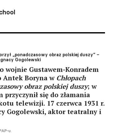
chool
rzył „ponadczasowy obraz polskiej duszy” –
 Ignacy Gogolewski
po wojnie Gustawem-Konradem
ko Antek Boryna w
Chłopach
zasowy obraz polskiej duszy
; w
 przyczynił się do złamania
otu telewizji. 17 czerwca 1931 r.
cy Gogolewski, aktor teatralny i
PAP-u.