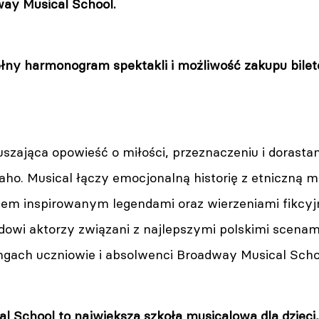
way Musical School.
łny harmonogram spektakli i możliwość zakupu biletó
ruszająca opowieść o miłości, przeznaczeniu i doras
naho. Musical łączy emocjonalną historię z etniczną
tem inspirowanym legendami oraz wierzeniami fikcyjn
owi aktorzy związani z najlepszymi polskimi scena
ngach uczniowie i absolwenci Broadway Musical Scho
l School to największa szkoła musicalowa dla dzieci,