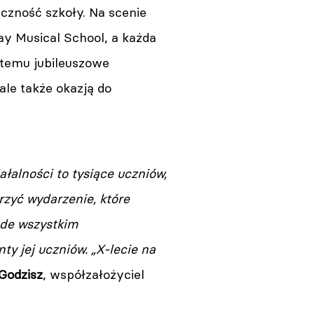
eczność szkoły. Na scenie
y Musical School, a każda
 temu jubileuszowe
ale także okazją do
łalności to tysiące uczniów,
orzyć wydarzenie, które
zede wszystkim
ty jej uczniów. „X-lecie na
Godzisz
, współzałożyciel