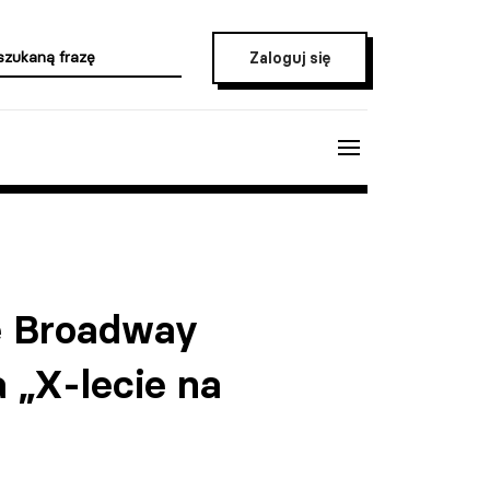
Zaloguj się
ie Broadway
 „X-lecie na