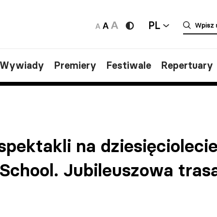
PL
/Wywiady
Premiery
Festiwale
Repertuary
 spektakli na dziesięciolec
School. Jubileuszowa trasa