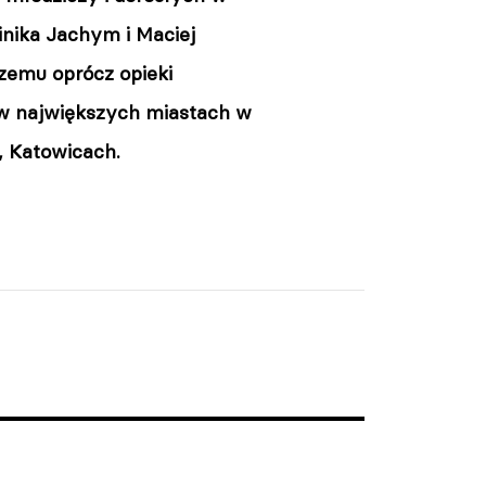
inika Jachym i Maciej
zemu oprócz opieki
 w największych miastach w
i, Katowicach.