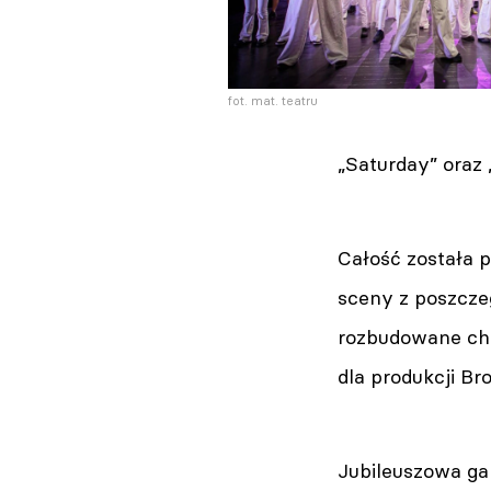
fot. mat. teatru
„Saturday” oraz 
Całość została 
sceny z poszcze
rozbudowane cho
dla produkcji B
Jubileuszowa ga