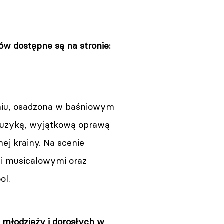
w dostępne są na stronie:
taniu, osadzona w baśniowym
 muzyką, wyjątkową oprawą
ej krainy. Na scenie
mi musicalowymi oraz
ol.
 młodzieży i dorosłych w