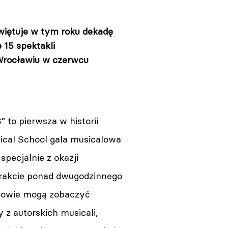
więtuje w tym roku dekadę
 15 spektakli
 Wrocławiu w czerwcu
” to pierwsza w historii
cal School gala musicalowa
pecjalnie z okazji
 trakcie ponad dwugodzinnego
zowie mogą zobaczyć
y z autorskich musicali,