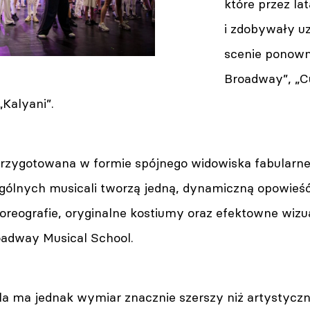
które przez la
i zdobywały uz
scenie ponown
Broadway”, „C
„Kalyani”.
przygotowana w formie spójnego widowiska fabular
gólnych musicali tworzą jedną, dynamiczną opowieś
reografie, oryginalne kostiumy oraz efektowne wizua
roadway Musical School.
la ma jednak wymiar znacznie szerszy niż artystyczn