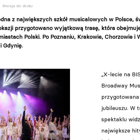
Wersja do druku
edna z największych szkół musicalowych w Polsce, ś
 okazji przygotowano wyjątkową trasę, która obejmuje
iastach Polski. Po Poznaniu, Krakowie, Chorzowie i
i Gdynię.
„X-lecie na BIS
Broadway Musi
przygotowana s
jubileuszu. W
spektaklu wid
największe hit