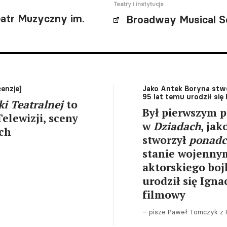
Teatry i instytucje
eatr Muzyczny im.
Broadway Musical S
enzje]
Jako Antek Boryna stwo
95 lat temu urodził się
ki Teatralnej
to
Był pierwszym 
Telewizji, sceny
w
Dziadach
, ja
ch
stworzył
ponadc
stanie wojennym
aktorskiego bojk
urodził się Igna
filmowy
– pisze Paweł Tomczyk z 