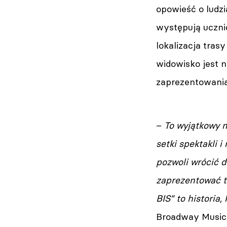
opowieść o ludzi
występują uczni
lokalizacja tra
widowisko jest n
zaprezentowania
–
To wyjątkowy m
setki spektakli 
pozwoli wrócić d
zaprezentować to
BIS” to historia
Broadway Musica