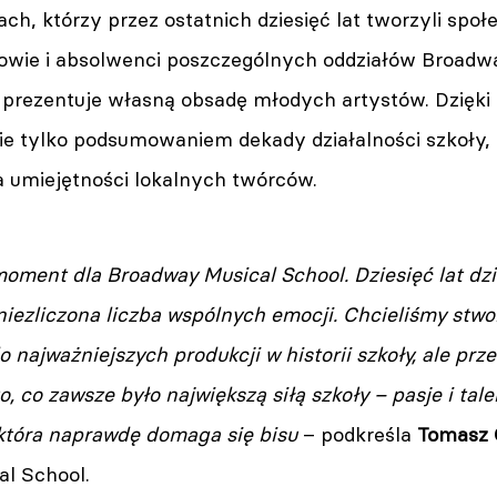
ach, którzy przez ostatnich dziesięć lat tworzyli społ
owie i absolwenci poszczególnych oddziałów Broadwa
sy prezentuje własną obsadę młodych artystów. Dzięki
ie tylko podsumowaniem dekady działalności szkoły, 
 umiejętności lokalnych twórców.
oment dla Broadway Musical School. Dziesięć lat dzia
i niezliczona liczba wspólnych emocji. Chcieliśmy stw
o najważniejszych produkcji w historii szkoły, ale pr
, co zawsze było największą siłą szkoły – pasje i talen
, która naprawdę domaga się bisu
– podkreśla
Tomasz 
l School.