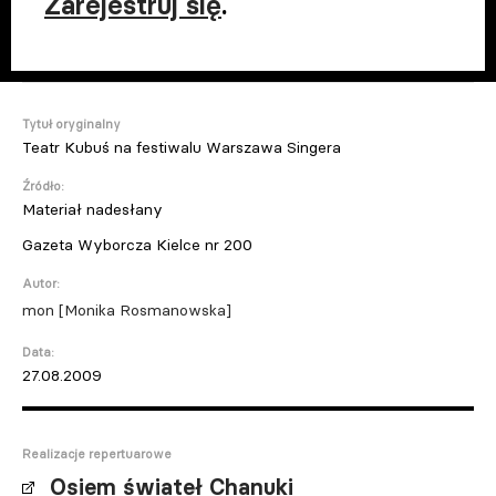
Zarejestruj się
.
Tytuł oryginalny
Teatr Kubuś na festiwalu Warszawa Singera
Źródło:
Materiał nadesłany
Gazeta Wyborcza Kielce nr 200
Autor:
mon [Monika Rosmanowska]
Data:
27.08.2009
Realizacje repertuarowe
Osiem świateł Chanuki