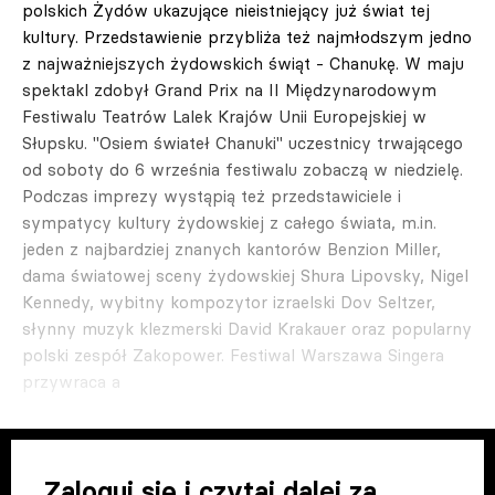
polskich Żydów ukazujące nieistniejący już świat tej
kultury. Przedstawienie przybliża też najmłodszym jedno
z najważniejszych żydowskich świąt - Chanukę. W maju
spektakl zdobył Grand Prix na II Międzynarodowym
Festiwalu Teatrów Lalek Krajów Unii Europejskiej w
Słupsku. "Osiem świateł Chanuki" uczestnicy trwającego
od soboty do 6 września festiwalu zobaczą w niedzielę.
Podczas imprezy wystąpią też przedstawiciele i
sympatycy kultury żydowskiej z całego świata, m.in.
jeden z najbardziej znanych kantorów Benzion Miller,
dama światowej sceny żydowskiej Shura Lipovsky, Nigel
Kennedy, wybitny kompozytor izraelski Dov Seltzer,
słynny muzyk klezmerski David Krakauer oraz popularny
polski zespół Zakopower. Festiwal Warszawa Singera
przywraca a
Zaloguj się i czytaj dalej za