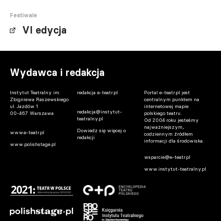
Festiwale
VI edycja
Wydawca i redakcja
Instytut Teatralny im.
redakcja e-teatr.pl
Portal e-teatr.pl jest
Zbigniewa Raszewskiego
centralnym punktem na
ul. Jazdów 1
internetowej mapie
redakcja@instytut-
00-467 Warszawa
polskiego teatru.
teatralny.pl
Od 2004 roku jesteśmy
najważniejszym,
Dowiedz się więcej o
www.e-teatr.pl
codziennym źródłem
redakcji
informacji dla środowiska.
www.polishstage.pl
wsparcie@e-teatr.pl
www.instytut-teatralny.pl