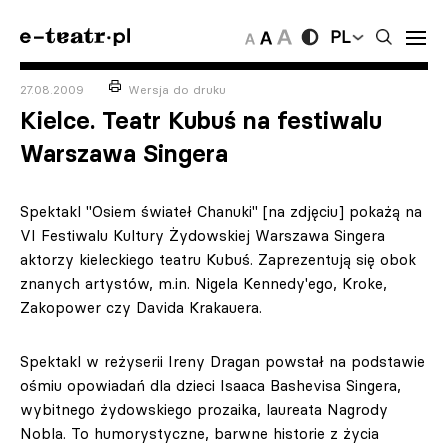
PL
27.08.2009
Wersja do druku
Kielce. Teatr Kubuś na festiwalu
Warszawa Singera
Spektakl "Osiem świateł Chanuki" [na zdjęciu] pokażą na
VI Festiwalu Kultury Żydowskiej Warszawa Singera
aktorzy kieleckiego teatru Kubuś. Zaprezentują się obok
znanych artystów, m.in. Nigela Kennedy'ego, Kroke,
Zakopower czy Davida Krakauera.
Spektakl w reżyserii Ireny Dragan powstał na podstawie
ośmiu opowiadań dla dzieci Isaaca Bashevisa Singera,
wybitnego żydowskiego prozaika, laureata Nagrody
Nobla. To humorystyczne, barwne historie z życia