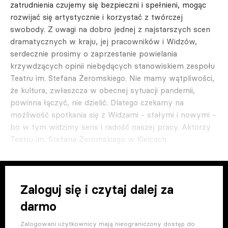
zatrudnienia czujemy się bezpieczni i spełnieni, mogąc
rozwijać się artystycznie i korzystać z twórczej
swobody. Z uwagi na dobro jednej z najstarszych scen
dramatycznych w kraju, jej pracowników i Widzów,
serdecznie prosimy o zaprzestanie powielania
krzywdzących opinii niebędących stanowiskiem zespołu
Teatru im. Stefana Żeromskiego. Nie mamy wątpliwości,
że kultura, zwłaszcza w obecnej sytuacji pandemii,
powinna łączyć, nie dzielić. Dlatego czekamy na
możliwość spotkania się z Widzami - stałymi i nowymi -
bo w tym widzimy sens i radość naszej pracy. Aktorzy
Teatru im. Stefana Żeromskiego w Kielcach
Zaloguj się i czytaj dalej za
darmo
Zalogowani użytkownicy mają nieograniczony dostęp do