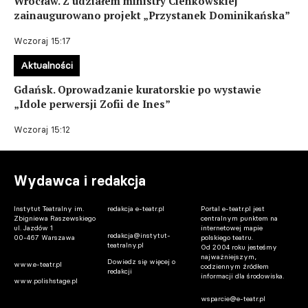
Wrocław. Z udziałem ministry Cienkowskiej
zainaugurowano projekt „Przystanek Dominikańska”
Wczoraj 15:17
Aktualności
Gdańsk. Oprowadzanie kuratorskie po wystawie
„Idole perwersji Zofii de Ines”
Wczoraj 15:12
Wydawca i redakcja
Instytut Teatralny im.
redakcja e-teatr.pl
Portal e-teatr.pl jest
Zbigniewa Raszewskiego
centralnym punktem na
ul. Jazdów 1
internetowej mapie
redakcja@instytut-
00-467 Warszawa
polskiego teatru.
teatralny.pl
Od 2004 roku jesteśmy
najważniejszym,
Dowiedz się więcej o
www.e-teatr.pl
codziennym źródłem
redakcji
informacji dla środowiska.
www.polishstage.pl
wsparcie@e-teatr.pl