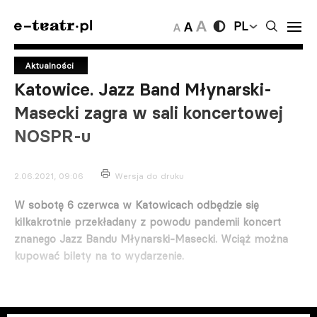
PL
Aktualności
Katowice. Jazz Band Młynarski-
Masecki zagra w sali koncertowej
NOSPR-u
2.06.2021, 09:06
Wersja do druku
W sobotę 6 czerwca w Katowicach odbędzie się
kilkakrotnie przekładany z powodu pandemii koncert
znanego Jazz Bandu Młynarski-Masecki. Wciąż można
kupować bilety na to wydarzenie.