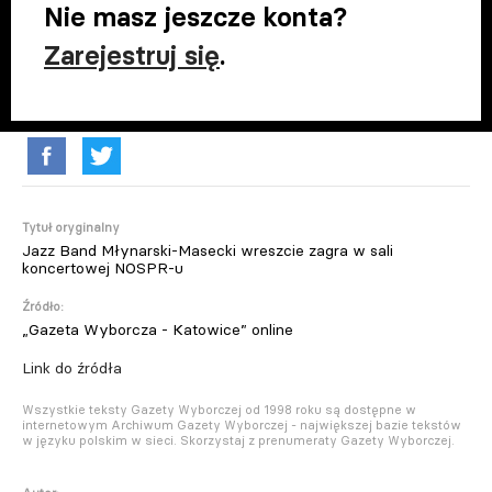
Nie masz jeszcze konta?
Zarejestruj się
.
Tytuł oryginalny
Jazz Band Młynarski-Masecki wreszcie zagra w sali
koncertowej NOSPR-u
Źródło:
„Gazeta Wyborcza - Katowice” online
Link do źródła
Wszystkie teksty Gazety Wyborczej od 1998 roku są dostępne w
internetowym Archiwum Gazety Wyborczej - największej bazie tekstów
w języku polskim w sieci. Skorzystaj z prenumeraty Gazety Wyborczej.