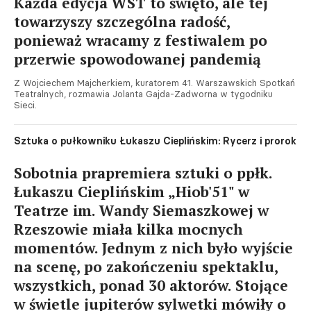
Każda edycja WST to święto, ale tej
towarzyszy szczególna radość,
ponieważ wracamy z festiwalem po
przerwie spowodowanej pandemią
Z Wojciechem Majcherkiem, kuratorem 41. Warszawskich Spotkań
Teatralnych, rozmawia Jolanta Gajda-Zadworna w tygodniku
Sieci.
Sztuka o pułkowniku Łukaszu Cieplińskim: Rycerz i prorok
Sobotnia prapremiera sztuki o ppłk.
Łukaszu Cieplińskim „Hiob'51" w
Teatrze im. Wandy Siemaszkowej w
Rzeszowie miała kilka mocnych
momentów. Jednym z nich było wyjście
na scenę, po zakończeniu spektaklu,
wszystkich, ponad 30 aktorów. Stojące
w świetle jupiterów sylwetki mówiły o