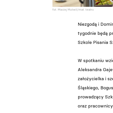
fot. Maciej Mutwil/mat. teatru
Niezgodą i Domi
tygodnie będą p
Szkole Pisania S
W spotkaniu wzię
Aleksandra Gaje
założycielka i s
Śląskiego, Bogus
prowadzący Szko
oraz pracownicy