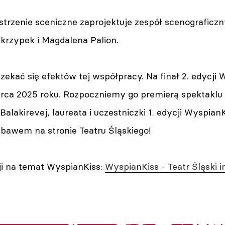
strzenie sceniczne zaprojektuje zespół scenograficz
krzypek i Magdalena Palion.
ekać się efektów tej współpracy. Na finał 2. edycj
rca 2025 roku. Rozpoczniemy go premierą spektaklu 
Balakirevej, laureata i uczestniczki 1. edycji Wyspi
ebawem na stronie Teatru Śląskiego!
ji na temat WyspianKiss:
WyspianKiss - Teatr Śląski 