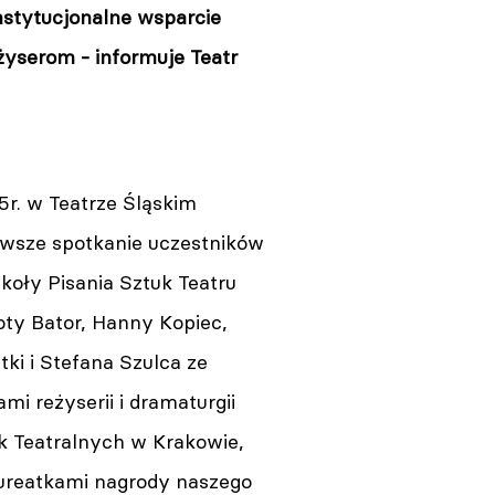
instytucjonalne wsparcie
yserom - informuje Teatr
5r. w Teatrze Śląskim
rwsze spotkanie uczestników
koły Pisania Sztuk Teatru
oty Bator, Hanny Kopiec,
ki i Stefana Szulca ze
mi reżyserii i dramaturgii
k Teatralnych w Krakowie,
aureatkami nagrody naszego