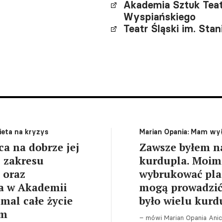
Akademia Sztuk Teat
Wyspiańskiego
Teatr Śląski im. St
ieta na kryzys
Marian Opania: Mam wy
a na dobrze jej
Zawsze byłem n
z zakresu
kurdupla. Moim
 oraz
wybrukować pl
ła w Akademii
mogą prowadzić
mal całe życie
było wielu kurd
em
– mówi Marian Opania Ani