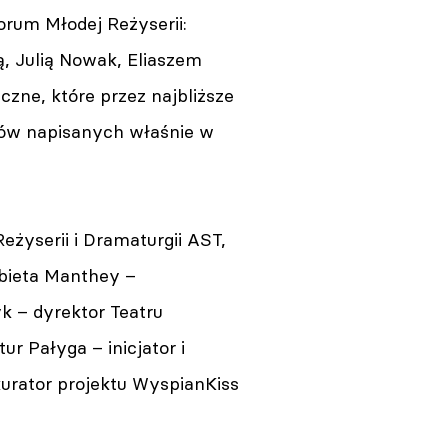
Forum Młodej Reżyserii:
, Julią Nowak, Eliaszem
zne, które przez najbliższe
tów napisanych właśnie w
eżyserii i Dramaturgii AST,
żbieta Manthey –
yk – dyrektor Teatru
ur Pałyga – inicjator i
urator projektu WyspianKiss