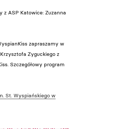
ny z ASP Katowice: Zuzanna
i WyspianKiss zapraszamy w
Krzysztofa Zyguckiego z
anKiss. Szczegółowy program
im. St. Wyspiańskiego w