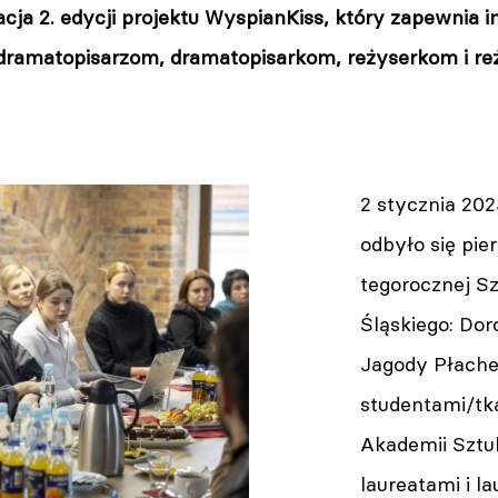
cja 2. edycji projektu WyspianKiss, który zapewnia 
ramatopisarzom, dramatopisarkom, reżyserkom i reż
2 stycznia 202
odbyło się pie
tegorocznej Sz
Śląskiego: Dor
Jagody Płachet
studentami/tka
Akademii Sztu
laureatami i l