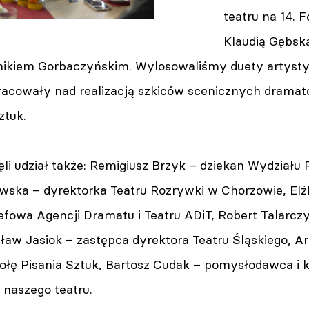
teatru na 14. 
Klaudią Gębską
nikiem Gorbaczyńskim. Wylosowaliśmy duety artystyc
racowały nad realizacją szkiców scenicznych drama
ztuk.
li udział także: Remigiusz Brzyk – dziekan Wydziału R
wska – dyrektorka Teatru Rozrywki w Chorzowie, El
zefowa Agencji Dramatu i Teatru ADiT, Robert Talarcz
ław Jasiok – zastępca dyrektora Teatru Śląskiego, Art
łę Pisania Sztuk, Bartosz Cudak – pomysłodawca i k
 naszego teatru.