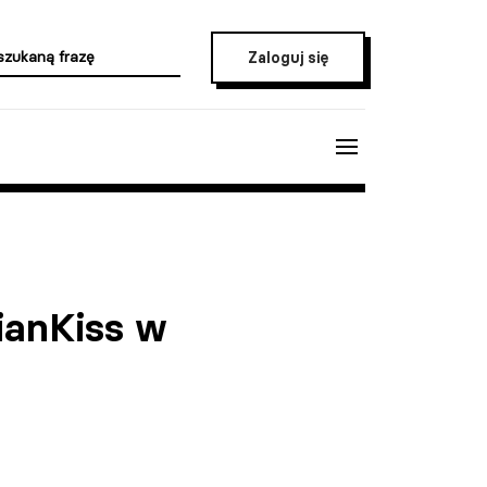
Zaloguj się
ianKiss w