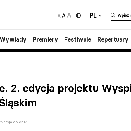
PL
/Wywiady
Premiery
Festiwale
Repertuary
e. 2. edycja projektu Wysp
 Śląskim
Wersja do druku