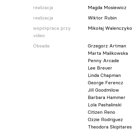
realizacja
Magda Mosiewicz
realizacja
Wiktor Rubin
współpraca przy
Mikołaj Walenczyko
video
Obsada:
Grzegorz Artman
Marta Malikowska
Penny Arcade
Lee Breuer
Linda Chapman
George Ferencz
Jill Goodmilow
Barbara Hammer
Lola Pashalinski
Citizen Reno
Ozzie Rodriguez
Theodora Skipitares