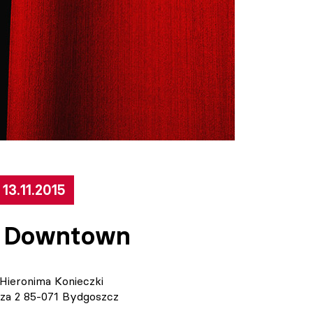
13.11.2015
r Downtown
. Hieronima Konieczki
icza 2 85-071 Bydgoszcz