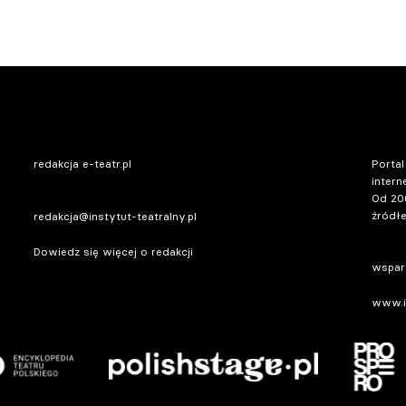
redakcja e-teatr.pl
Portal
intern
Od 20
źródłe
redakcja@instytut-teatralny.pl
Dowiedz się więcej o redakcji
wsparc
www.in