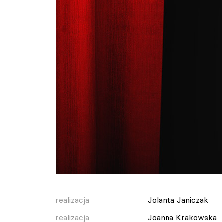
realizacja
Jolanta Janiczak
realizacja
Joanna Krakowska