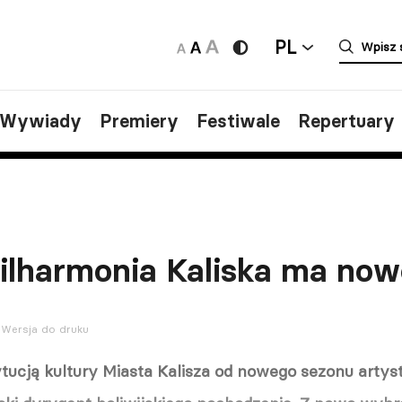
PL
/Wywiady
Premiery
Festiwale
Repertuary
Filharmonia Kaliska ma no
Wersja do druku
ytucją kultury Miasta Kalisza od nowego sezonu artys