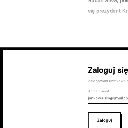
Ruben Silva, po
się prezydent K
Zaloguj się
Zalogowani użytkownic
Adres e-mail
Zaloguj