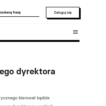
Zaloguj się
wego dyrektora
tycznego kierował będzie