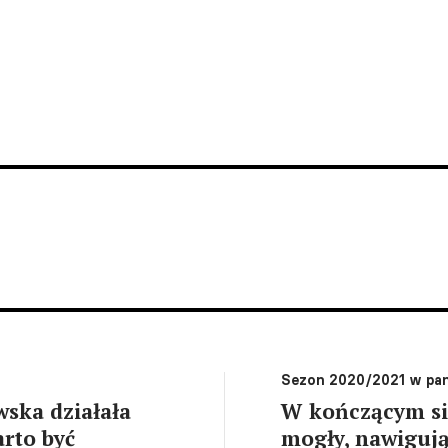
Sezon 2020/2021 w pa
wska działała
W kończącym się
arto być
mogły, nawigują