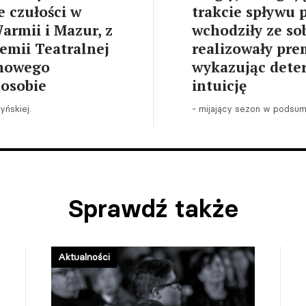
 czułości w
trakcie spływu 
Warmii i Mazur, z
wchodziły ze so
emii Teatralnej
realizowały pre
 nowego
wykazując deter
 osobie
intuicję
ńskiej.
- mijający sezon w podsum
Sprawdź także
Aktualności