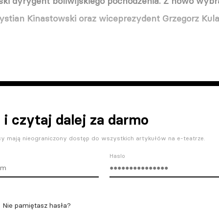
lski dyrygent boliwijskiego pochodzenia. Z nowo wyb
rystian Kinastowski oraz wiceprezydent Grzegorz Kul
 i czytaj dalej za darmo
y mają nieograniczony dostęp do wszystkich artykułów na e-teatrze.
Haslo
Nie pamiętasz hasła?