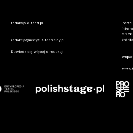
redakcja e-teatr.pl
Portal
intern
Od 20
źródłe
redakcja@instytut-teatralny.pl
Dowiedz się więcej o redakcji
wsparc
www.in