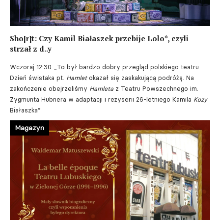
Sho[r]t: Czy Kamil Białaszek przebije Lolo*, czyli
strzał z d..y
Wczoraj 12:30
„To był bardzo dobry przegląd polskiego teatru.
Dzień świstaka pt.
Hamlet
okazał się zaskakującą podróżą. Na
zakończenie obejrzeliśmy
Hamleta
z Teatru Powszechnego im.
Zygmunta Hubnera w adaptacji i reżyserii 26-letniego Kamila
Kozy
Białaszka”
Magazyn