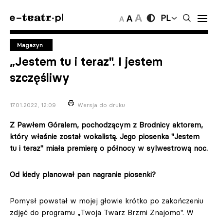
PL
Magazyn
„Jestem tu i teraz". I jestem
szczęśliwy
17.01.2022, 12:09
Wersja do druku
Z Pawłem Góralem, pochodzącym z Brodnicy aktorem,
który właśnie został wokalistą. Jego piosenka "Jestem
tu i teraz" miała premierę o północy w sylwestrową noc.
Od kiedy planował pan nagranie piosenki?
Pomysł powstał w mojej głowie krótko po zakończeniu
zdjęć do programu „Twoja Twarz Brzmi Znajomo". W