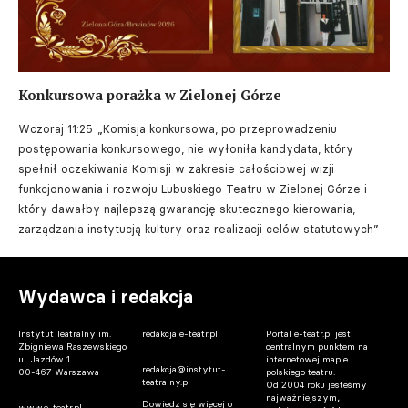
Konkursowa porażka w Zielonej Górze
Wczoraj 11:25
„Komisja konkursowa, po przeprowadzeniu
postępowania konkursowego, nie wyłoniła kandydata, który
spełnił oczekiwania Komisji w zakresie całościowej wizji
funkcjonowania i rozwoju Lubuskiego Teatru w Zielonej Górze i
który dawałby najlepszą gwarancję skutecznego kierowania,
zarządzania instytucją kultury oraz realizacji celów statutowych”
Wydawca i redakcja
Instytut Teatralny im.
redakcja e-teatr.pl
Portal e-teatr.pl jest
Zbigniewa Raszewskiego
centralnym punktem na
ul. Jazdów 1
internetowej mapie
redakcja@instytut-
00-467 Warszawa
polskiego teatru.
teatralny.pl
Od 2004 roku jesteśmy
najważniejszym,
Dowiedz się więcej o
www.e-teatr.pl