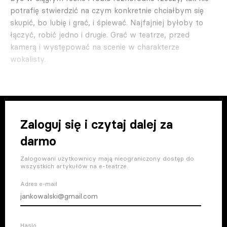
potrafię stwierdzić na czym konkretnie chciałbym się
skupić, bo lubię i grać, i śpiewać. Najfajniej byłoby to
łączyć, robić jedno i drugie. Grać w teatrze, przed
kamerą i występować na scenie w charakterze
wokalisty.
Zaloguj się i czytaj dalej za
darmo
Zalogowani użytkownicy mają nieograniczony dostęp do
wszystkich artykułów na e-teatrze.
Adres e-mail
Haslo