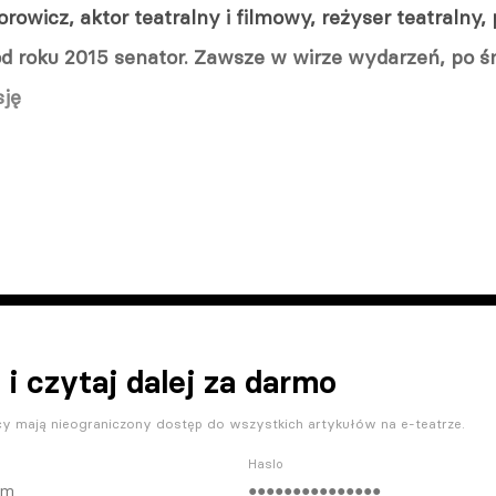
orowicz, aktor teatralny i filmowy, reżyser teatralny,
od roku 2015 senator. Zawsze w wirze wydarzeń, po ś
sję
 i czytaj dalej za darmo
y mają nieograniczony dostęp do wszystkich artykułów na e-teatrze.
Haslo