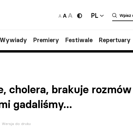
PL
/Wywiady
Premiery
Festiwale
Repertuary
, cholera, brakuje rozmów 
i gadaliśmy...
Wersja do druku