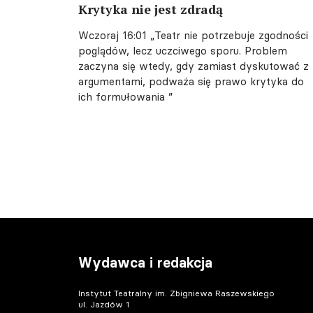
Krytyka nie jest zdradą
Wczoraj 16:01
„Teatr nie potrzebuje zgodności
poglądów, lecz uczciwego sporu. Problem
zaczyna się wtedy, gdy zamiast dyskutować z
argumentami, podważa się prawo krytyka do
ich formułowania ”
Wydawca i redakcja
Instytut Teatralny im. Zbigniewa Raszewskiego
ul. Jazdów 1