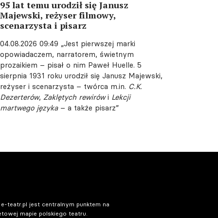
95 lat temu urodził się Janusz
Majewski, reżyser filmowy,
scenarzysta i pisarz
04.08.2026 09:49
„Jest pierwszej marki
opowiadaczem, narratorem, świetnym
prozaikiem – pisał o nim Paweł Huelle. 5
sierpnia 1931 roku urodził się Janusz Majewski,
reżyser i scenarzysta – twórca m.in.
C.K.
Dezerterów
,
Zaklętych rewirów
i
Lekcji
martwego języka
– a także pisarz”
 e-teatr.pl jest centralnym punktem na
etowej mapie polskiego teatru.