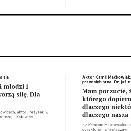
misia
Aktor Kamil Maćkowiak: 
przedsiębiorca. On już n
i młodzi i
Mam poczucie, ż
orzą siłę. Dla
którego dopier
dlaczego niektó
owicach, aktor i reżyser, w
dlaczego nasza 
rczej - Katowice.
- z Kamilem Maćkowiakiem,
dyrektorem artystycznym 