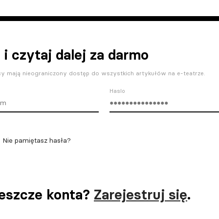
 i czytaj dalej za darmo
y mają nieograniczony dostęp do wszystkich artykułów na e-teatrze.
Haslo
Nie pamiętasz hasła?
jeszcze konta?
Zarejestruj się
.