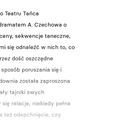
go Teatru Tańca
li dramatem A. Czechowa o
ceny, sekwencje taneczne,
i się odnaleźć w nich to, co
przez dość oszczędne
sposób poruszania się i
idownia została zaproszona
ały tajniki swych
ię relacje, niekiedy pełne
e też odepchnięcie, czy