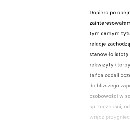
Dopiero po obejr
zainteresowałam
tym samym tytul
relacje zachodzą
stanowiło istotę
rekwizyty (torby
tańca oddali ocz
do bliższego zap
osobowości w so
sprzeczności, od
wręcz przygniece