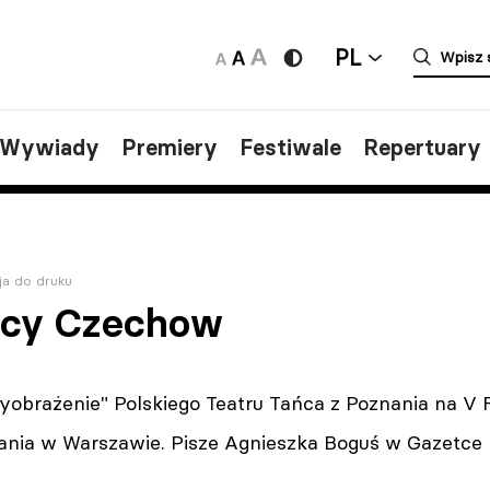
PL
/Wywiady
Premiery
Festiwale
Repertuary
ja do druku
jący Czechow
wyobrażenie" Polskiego Teatru Tańca z Poznania na V
nia w Warszawie. Pisze Agnieszka Boguś w Gazetce 