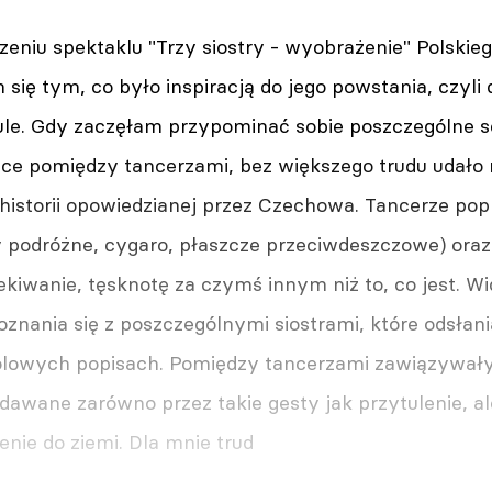
zeniu spektaklu "Trzy siostry - wyobrażenie" Polskie
 się tym, co było inspiracją do jego powstania, czy
e. Gdy zaczęłam przypominać sobie poszczególne s
ce pomiędzy tancerzami, bez większego trudu udało m
 historii opowiedzianej przez Czechowa. Tancerze po
 podróżne, cygaro, płaszcze przeciwdeszczowe) oraz 
ekiwanie, tęsknotę za czymś innym niż to, co jest. W
oznania się z poszczególnymi siostrami, które odsłani
lowych popisach. Pomiędzy tancerzami zawiązywały s
dawane zarówno przez takie gesty jak przytulenie, al
nie do ziemi. Dla mnie trud