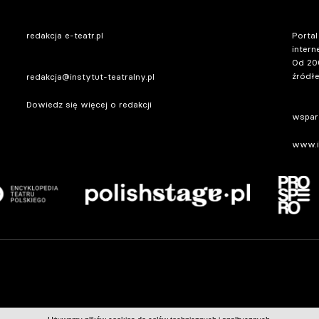
redakcja e-teatr.pl
Portal
intern
Od 20
źródłe
redakcja@instytut-teatralny.pl
Dowiedz się więcej o redakcji
wsparc
www.in