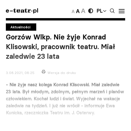
PL
Aktualności
Gorzów Wlkp. Nie żyje Konrad
Klisowski, pracownik teatru. Miał
zaledwie 23 lata
3.08.2021, 08:25
Wersja do druku
- Nie żyje nasz kolega Konrad Klisowski. Miał zaledwie
23 lata. Był młodym, zdolnym, pełnym marzeń i planów
człowiekiem. Kochał ludzi i świat. Wyjechał na wakacje
zaledwie na tydzień. I już nie wrócił - informuje Ewa
Kunicka, rzeczniczka Teatru im. J. Osterwy.