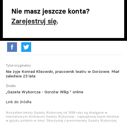
Nie masz jeszcze konta?
Zarejestruj się
.
Tytuł oryginalny
Nie żyje Konrad Klisowski, pracownik teatru w Gorzowie. Miał
zaledwie 23 lata
Źródło:
„Gazeta Wyborcza - Gorzów Wlkp.” online
Link do źródła
Wszystkie teksty Gazety Wyborczej od 1998 roku są dostępne w
internetowym Archiwum Gazety Wyborczej - największej bazie tekstów
w języku polskim w sieci. Skorzystaj z prenumeraty Gazety Wyborczej.