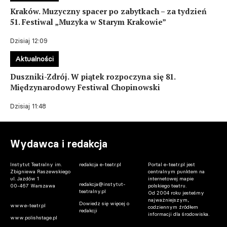
Kraków. Muzyczny spacer po zabytkach – za tydzień
51. Festiwal „Muzyka w Starym Krakowie”
Dzisiaj 12:09
Aktualności
Duszniki-Zdrój. W piątek rozpoczyna się 81.
Międzynarodowy Festiwal Chopinowski
Dzisiaj 11:48
Wydawca i redakcja
Instytut Teatralny im.
redakcja e-teatr.pl
Portal e-teatr.pl jest
Zbigniewa Raszewskiego
centralnym punktem na
ul. Jazdów 1
internetowej mapie
redakcja@instytut-
00-467 Warszawa
polskiego teatru.
teatralny.pl
Od 2004 roku jesteśmy
najważniejszym,
Dowiedz się więcej o
www.e-teatr.pl
codziennym źródłem
redakcji
informacji dla środowiska.
www.polishstage.pl