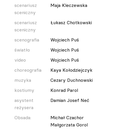
scenariusz
Maja Kleczewska
sceniczny
scenariusz
Łukasz Chotkowski
sceniczny
scenografia
Wojciech Puś
światło
Wojciech Puś
video
Wojciech Puś
choreografia
Kaya Kołodziejczyk
muzyka
Cezary Duchnowski
kostiumy
Konrad Parol
asystent
Damian Josef Neć
reżysera
Obsada:
Michał Czachor
Małgorzata Gorol