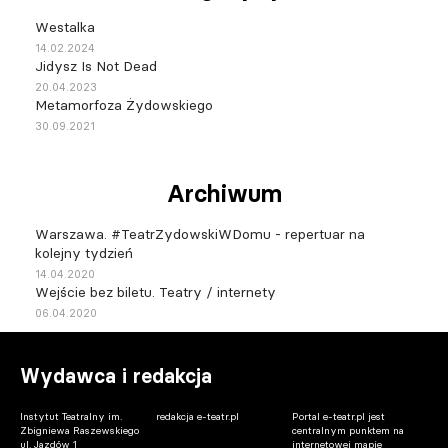
Westalka
14.02.2024
Jidysz Is Not Dead
20.04.2023
Metamorfoza Żydowskiego
30.09.2021
Archiwum
Warszawa. #TeatrZydowskiWDomu - repertuar na
kolejny tydzień
14.04.2020
Wejście bez biletu. Teatry / internety
06.04.2020
Wydawca i redakcja
Instytut Teatralny im.
redakcja e-teatr.pl
Portal e-teatr.pl jest
Zbigniewa Raszewskiego
centralnym punktem na
ul. Jazdów 1
internetowej mapie