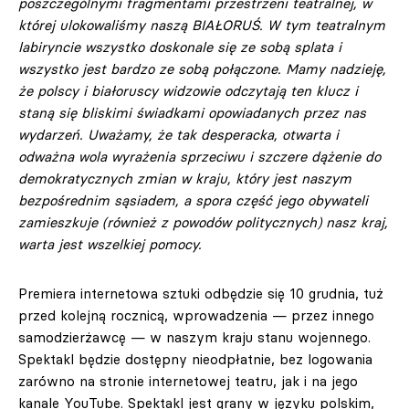
poszczególnymi fragmentami przestrzeni teatralnej, w
której ulokowaliśmy naszą BIAŁORUŚ. W tym teatralnym
labiryncie wszystko doskonale się ze sobą splata i
wszystko jest bardzo ze sobą połączone. Mamy nadzieję,
że polscy i białoruscy widzowie odczytają ten klucz i
staną się bliskimi świadkami opowiadanych przez nas
wydarzeń. Uważamy, że tak desperacka, otwarta i
odważna wola wyrażenia sprzeciwu i szczere dążenie do
demokratycznych zmian w kraju, który jest naszym
bezpośrednim sąsiadem, a spora część jego obywateli
zamieszkuje (również z powodów politycznych) nasz kraj,
warta jest wszelkiej pomocy.
Premiera internetowa sztuki odbędzie się 10 grudnia, tuż
przed kolejną rocznicą, wprowadzenia — przez innego
samodzierżawcę — w naszym kraju stanu wojennego.
Spektakl będzie dostępny nieodpłatnie, bez logowania
zarówno na stronie internetowej teatru, jak i na jego
kanale YouTube. Spektakl jest grany w języku polskim,