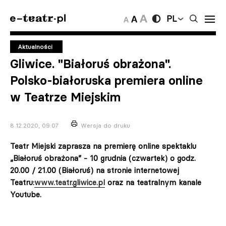
PL
Aktualności
Gliwice. "Białoruś obrażona".
Polsko-białoruska premiera online
w Teatrze Miejskim
8.12.2020, 09:07
Wersja do druku
Teatr Miejski zaprasza na premierę online spektaklu
„Białoruś obrażona” - 10 grudnia (czwartek) o godz.
20.00 / 21.00 (Białoruś) na stronie internetowej
Teatru:
www.teatr.gliwice.pl
oraz na teatralnym kanale
Youtube.