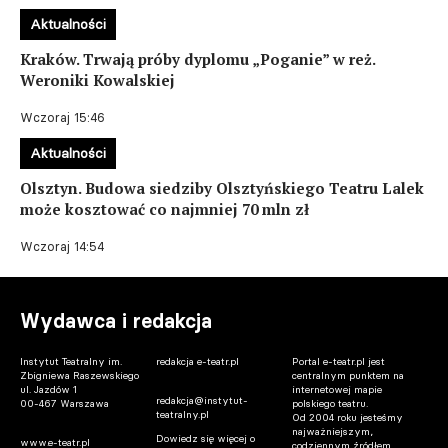
Aktualności
Kraków. Trwają próby dyplomu „Poganie” w reż.
Weroniki Kowalskiej
Wczoraj 15:46
Aktualności
Olsztyn. Budowa siedziby Olsztyńskiego Teatru Lalek
może kosztować co najmniej 70 mln zł
Wczoraj 14:54
Wydawca i redakcja
Instytut Teatralny im.
redakcja e-teatr.pl
Portal e-teatr.pl jest
Zbigniewa Raszewskiego
centralnym punktem na
ul. Jazdów 1
internetowej mapie
redakcja@instytut-
00-467 Warszawa
polskiego teatru.
teatralny.pl
Od 2004 roku jesteśmy
najważniejszym,
Dowiedz się więcej o
www.e-teatr.pl
codziennym źródłem