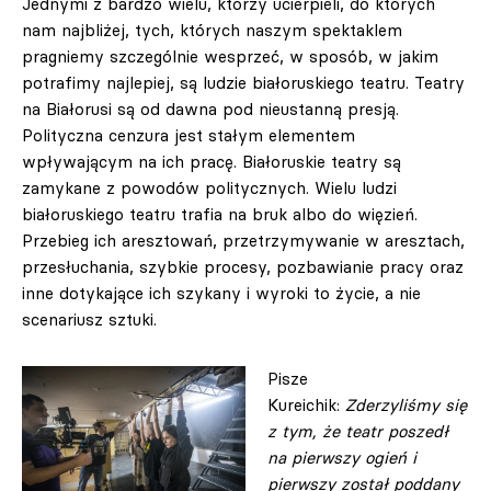
Jednymi z bardzo wielu, którzy ucierpieli, do których
nam najbliżej, tych, których naszym spektaklem
pragniemy szczególnie wesprzeć, w sposób, w jakim
potrafimy najlepiej, są ludzie białoruskiego teatru. Teatry
na Białorusi są od dawna pod nieustanną presją.
Polityczna cenzura jest stałym elementem
wpływającym na ich pracę. Białoruskie teatry są
zamykane z powodów politycznych. Wielu ludzi
białoruskiego teatru trafia na bruk albo do więzień.
Przebieg ich aresztowań, przetrzymywanie w aresztach,
przesłuchania, szybkie procesy, pozbawianie pracy oraz
inne dotykające ich szykany i wyroki to życie, a nie
scenariusz sztuki.
Pisze
Kureichik:
Zderzyliśmy się
z tym, że teatr poszedł
na pierwszy ogień i
pierwszy został poddany