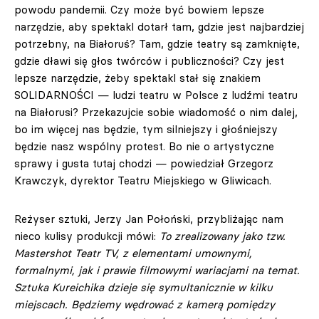
powodu pandemii. Czy może być bowiem lepsze
narzędzie, aby spektakl dotarł tam, gdzie jest najbardziej
potrzebny, na Białoruś? Tam, gdzie teatry są zamknięte,
gdzie dławi się głos twórców i publiczności? Czy jest
lepsze narzędzie, żeby spektakl stał się znakiem
SOLIDARNOŚCI — ludzi teatru w Polsce z ludźmi teatru
na Białorusi? Przekazujcie sobie wiadomość o nim dalej,
bo im więcej nas będzie, tym silniejszy i głośniejszy
będzie nasz wspólny protest. Bo nie o artystyczne
sprawy i gusta tutaj chodzi — powiedział Grzegorz
Krawczyk, dyrektor Teatru Miejskiego w Gliwicach.
Reżyser sztuki, Jerzy Jan Połoński, przybliżając nam
nieco kulisy produkcji mówi:
To zrealizowany jako tzw.
Mastershot Teatr TV, z elementami umownymi,
formalnymi, jak i prawie filmowymi wariacjami na temat.
Sztuka Kureichika dzieje się symultanicznie w kilku
miejscach. Będziemy wędrować z kamerą pomiędzy