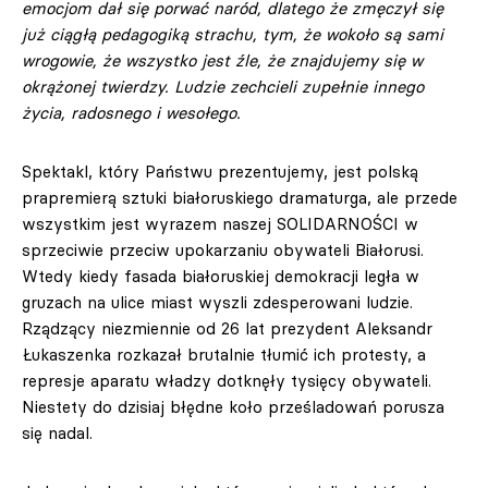
emocjom dał się porwać naród, dlatego że zmęczył się
już ciągłą pedagogiką strachu, tym, że wokoło są sami
wrogowie, że wszystko jest źle, że znajdujemy się w
okrążonej twierdzy. Ludzie zechcieli zupełnie innego
życia, radosnego i wesołego.
Spektakl, który Państwu prezentujemy, jest polską
prapremierą sztuki białoruskiego dramaturga, ale przede
wszystkim jest wyrazem naszej SOLIDARNOŚCI w
sprzeciwie przeciw upokarzaniu obywateli Białorusi.
Wtedy kiedy fasada białoruskiej demokracji legła w
gruzach na ulice miast wyszli zdesperowani ludzie.
Rządzący niezmiennie od 26 lat prezydent Aleksandr
Łukaszenka rozkazał brutalnie tłumić ich protesty, a
represje aparatu władzy dotknęły tysięcy obywateli.
Niestety do dzisiaj błędne koło prześladowań porusza
się nadal.