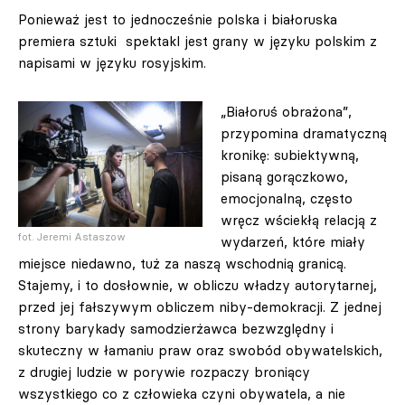
Ponieważ jest to jednocześnie polska i białoruska
premiera sztuki spektakl jest grany w języku polskim z
napisami w języku rosyjskim.
„Białoruś obrażona”,
przypomina dramatyczną
kronikę: subiektywną,
pisaną gorączkowo,
emocjonalną, często
wręcz wściekłą relacją z
fot. Jeremi Astaszow
wydarzeń, które miały
miejsce niedawno, tuż za naszą wschodnią granicą.
Stajemy, i to dosłownie, w obliczu władzy autorytarnej,
przed jej fałszywym obliczem niby-demokracji. Z jednej
strony barykady samodzierżawca bezwzględny i
skuteczny w łamaniu praw oraz swobód obywatelskich,
z drugiej ludzie w porywie rozpaczy broniący
wszystkiego co z człowieka czyni obywatela, a nie