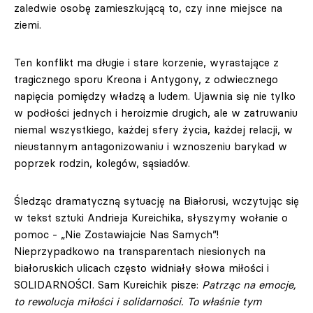
zaledwie osobę zamieszkującą to, czy inne miejsce na
ziemi.
Ten konflikt ma długie i stare korzenie, wyrastające z
tragicznego sporu Kreona i Antygony, z odwiecznego
napięcia pomiędzy władzą a ludem. Ujawnia się nie tylko
w podłości jednych i heroizmie drugich, ale w zatruwaniu
niemal wszystkiego, każdej sfery życia, każdej relacji, w
nieustannym antagonizowaniu i wznoszeniu barykad w
poprzek rodzin, kolegów, sąsiadów.
Śledząc dramatyczną sytuację na Białorusi, wczytując się
w tekst sztuki Andrieja Kureichika, słyszymy wołanie o
pomoc - „Nie Zostawiajcie Nas Samych”!
Nieprzypadkowo na transparentach niesionych na
białoruskich ulicach często widniały słowa miłości i
SOLIDARNOŚCI. Sam Kureichik pisze:
Patrząc na emocje,
to rewolucja miłości i solidarności. To właśnie tym