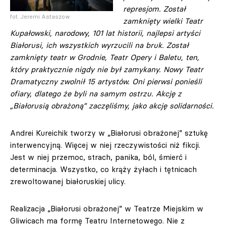
represjom. Został
fot. Jeremi Astaszow
zamknięty wielki Teatr
Kupałowski, narodowy, 101 lat historii, najlepsi artyści
Białorusi, ich wszystkich wyrzucili na bruk. Został
zamknięty teatr w Grodnie, Teatr Opery i Baletu, ten,
który praktycznie nigdy nie był zamykany. Nowy Teatr
Dramatyczny zwolnił 15 artystów. Oni pierwsi ponieśli
ofiary, dlatego że byli na samym ostrzu. Akcję z
„Białorusią obrażoną” zaczęliśmy, jako akcję solidarności.
Andrei Kureichik tworzy w „Białorusi obrażonej” sztukę
interwencyjną. Więcej w niej rzeczywistości niż fikcji.
Jest w niej przemoc, strach, panika, ból, śmierć i
determinacja. Wszystko, co krąży żyłach i tętnicach
zrewoltowanej białoruskiej ulicy.
Realizacja „Białorusi obrażonej” w Teatrze Miejskim w
Gliwicach ma formę Teatru Internetowego. Nie z