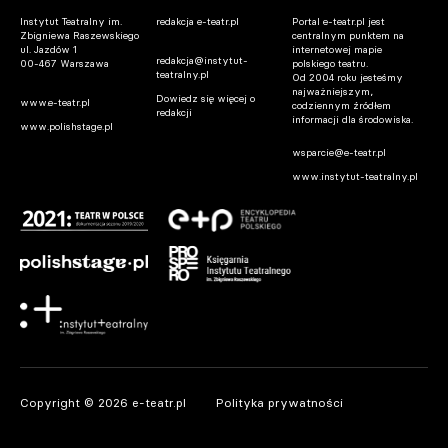
Instytut Teatralny im.
redakcja e-teatr.pl
Portal e-teatr.pl jest
Zbigniewa Raszewskiego
centralnym punktem na
ul. Jazdów 1
internetowej mapie
redakcja@instytut-
00-467 Warszawa
polskiego teatru.
teatralny.pl
Od 2004 roku jesteśmy
najważniejszym,
Dowiedz się więcej o
www.e-teatr.pl
codziennym źródłem
redakcji
informacji dla środowiska.
www.polishstage.pl
wsparcie@e-teatr.pl
www.instytut-teatralny.pl
Copyright © 2026 e-teatr.pl
Polityka prywatności