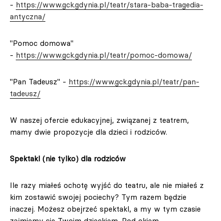
-
https://www.gck.gdynia.pl/teatr/stara-baba-tragedia-
antyczna/
"Pomoc domowa"
-
https://www.gck.gdynia.pl/teatr/pomoc-domowa/
"Pan Tadeusz" -
https://www.gck.gdynia.pl/teatr/pan-
tadeusz/
W naszej ofercie edukacyjnej, związanej z teatrem,
mamy dwie propozycje dla dzieci i rodziców.
Spektakl (nie tylko) dla rodziców
Ile razy miałeś ochotę wyjść do teatru, ale nie miałeś z
kim zostawić swojej pociechy? Tym razem będzie
inaczej. Możesz obejrzeć spektakl, a my w tym czasie
zajmiemy się Twoim dzieckiem. Pod okiem