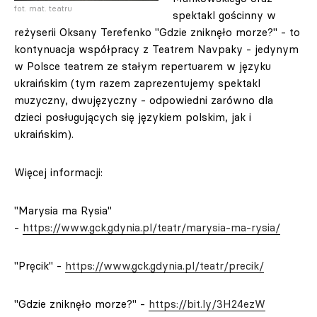
fot. mat. teatru
spektakl gościnny w
reżyserii Oksany Terefenko "Gdzie zniknęło morze?" - to
kontynuacja współpracy z Teatrem Navpaky - jedynym
w Polsce teatrem ze stałym repertuarem w języku
ukraińskim (tym razem zaprezentujemy spektakl
muzyczny, dwujęzyczny - odpowiedni zarówno dla
dzieci posługujących się językiem polskim, jak i
ukraińskim).
Więcej informacji:
"Marysia ma Rysia"
-
https://www.gck.gdynia.pl/teatr/marysia-ma-rysia/
"Pręcik" -
https://www.gck.gdynia.pl/teatr/precik/
"Gdzie zniknęło morze?" -
https://bit.ly/3H24ezW