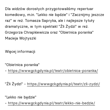
Dla widzów dorosłych przygotowaliśmy repertuar
komediowy, m.in. "Lekko nie będzie" i "Zacznijmy jeszcze
raz" w reż. Tomasza Sapryka, ale i najlepsze tytuły
dramatyczne, w tym spektakl "Źli Żydzi" w reż.
Grzegorza Chrapkiewicza oraz "Obietnica poranka"
Macieja Wojtyszki
Więcej informacji:
"Obietnica poranka"
-
https://www.gck.gdynia.pl/teatr/obietnica-poranka/
"Źli Żydzi" -
https://www.gck.gdynia.pl/teatr/zli-zydzi/
"Lekko nie będzie"
-
https://www.gck.gdynia.pl/teatr/lekko-nie-bedzie/