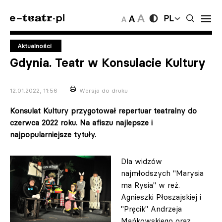
PL
Aktualności
Gdynia. Teatr w Konsulacie Kultury
12.01.2022, 11:56
Wersja do druku
Konsulat Kultury przygotował repertuar teatralny do
czerwca 2022 roku. Na afiszu najlepsze i
najpopularniejsze tytuły.
Dla widzów
najmłodszych "Marysia
ma Rysia" w reż.
Agnieszki Płoszajskiej i
"Pręcik" Andrzeja
Mańkowskiego oraz