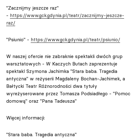
"Zacznijmy jeszcze raz"
-
https://www.gck.gdynia.pl/teatr/zacznijmy-jeszcze-
raz/
"Psiunio" -
https://www.gck.gdynia.pl/teatr/psiunio/
W naszej ofercie nie zabraknie spektakli dwóch grup
warsztatowych - W Kaczych Butach zaprezentuje
spektakl Szymona Jachimka "Stara baba. Tragedia
antyczna" w reżyserii Magdaleny Bochan-Jachimek, a
Bałtycki Teatr Różnorodności dwa tytuły
wyreżyserowane przez Tomasza Podsiadłego - "Pomoc
domową" oraz "Pana Tadeusza"
Więcej informacji:
"Stara baba. Tragedia antyczna"