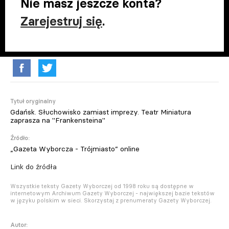
Nie masz jeszcze konta?
Zarejestruj się
.
Tytuł oryginalny
Gdańsk. Słuchowisko zamiast imprezy. Teatr Miniatura
zaprasza na "Frankensteina"
Źródło:
„Gazeta Wyborcza - Trójmiasto” online
Link do źródła
Wszystkie teksty Gazety Wyborczej od 1998 roku są dostępne w
internetowym Archiwum Gazety Wyborczej - największej bazie tekstów
w języku polskim w sieci. Skorzystaj z prenumeraty Gazety Wyborczej.
Autor: