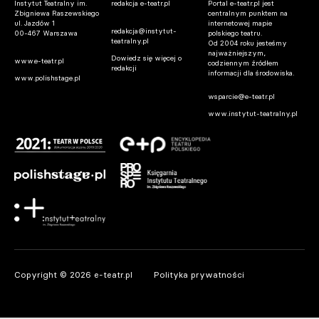
Instytut Teatralny im.
redakcja e-teatr.pl
Portal e-teatr.pl jest
Zbigniewa Raszewskiego
centralnym punktem na
ul. Jazdów 1
internetowej mapie
redakcja@instytut-
00-467 Warszawa
polskiego teatru.
teatralny.pl
Od 2004 roku jesteśmy
najważniejszym,
Dowiedz się więcej o
www.e-teatr.pl
codziennym źródłem
redakcji
informacji dla środowiska.
www.polishstage.pl
wsparcie@e-teatr.pl
www.instytut-teatralny.pl
Copyright © 2026 e-teatr.pl
Polityka prywatności