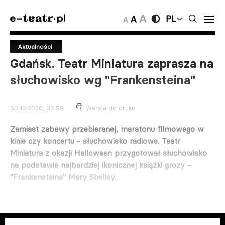
PL
Aktualności
Gdańsk. Teatr Miniatura zaprasza na
słuchowisko wg "Frankensteina"
30.10.2020, 08:59
Wersja do druku
Zamiast zabawy przebieranej, maratonu filmowego w
kinie czy koncertu - słuchowisko radiowe. Teatr
Miniatura z okazji Halloween przygotował słuchowisko
na podstawie najbardziej ikonicznej książki grozy -
"Frankensteina" Mary Shelley.