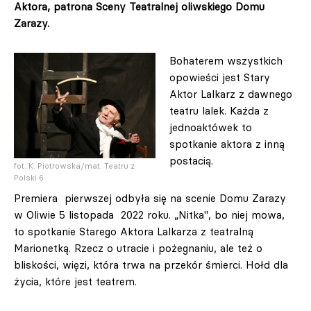
Aktora, patrona Sceny Teatralnej oliwskiego Domu
Zarazy.
Bohaterem wszystkich
opowieści jest Stary
Aktor Lalkarz z dawnego
teatru lalek. Każda z
jednoaktówek to
spotkanie aktora z inną
postacią.
fot. K. Piotrowska/mat. Teatru z
Polski 6
Premiera pierwszej odbyła się na scenie Domu Zarazy
w Oliwie 5 listopada 2022 roku. „Nitka", bo niej mowa,
to spotkanie Starego Aktora Lalkarza z teatralną
Marionetką. Rzecz o utracie i pożegnaniu, ale też o
bliskości, więzi, która trwa na przekór śmierci. Hołd dla
życia, które jest teatrem.