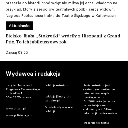
przeszła do historii, choć wciąż nie milkną jej echa. Wiadomo na
przykład, który z zespołów teatralnych podbił serca widowni.
Nagroda Publiczności trafiła do Teatru Śląskiego w Katowicach.
Aktualności
Bielsko-Biała. „Stokrotki” wróciły z Hiszpanii z Grand
Prix. To ich jubileuszowy rok
Dzisiaj 09:33
Wydawca i redakcja
Instytut Teatralny im.
redakcja e-teatr.pl
Portal e-teatr.pl jest
Zbigniewa Raszewskiego
centralnym punktem na
ul. Jazdów 1
internetowej mapie
redakcja@instytut-
00-467 Warszawa
polskiego teatru.
teatralny.pl
Od 2004 roku jesteśmy
najważniejszym,
Dowiedz się więcej o
www.e-teatr.pl
codziennym źródłem
redakcji
informacji dla środowiska.
www.polishstage.pl
wsparcie@e-teatr.pl