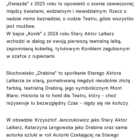
„Gwiazda” z 2023 roku to opowieść o scenie zawieszonej
między światami, widzialnym i niewidzialnym. Rzecz o
nadziei mimo beznadziei, o cudzie Teatru, gdzie wszystko
jest możliwe.
W bajce „Konik” z 2024 roku Stary Aktor Lalkarz
wchodzi w dialog ze swoją pierwszą teatralną lalką,
zapomnianą kukiełką, tytułowym Konikiem zagubionym
w szafce z rupieciami.
Słuchowisko „Drabina” to spotkanie Starego Aktora
Lalkarza ze starą, pomalowaną niegdyś nieudolnie złotą
farbką, teatralną Drabiną, jego symbolicznym Mont
Blanc. Historia ta to hołd dla Teatru, który - choć
reżyseruje tu bezwzględny Czas - nigdy się nie kończy.
W obsadzie: Krzysztof Janczukowicz jako Stary Aktor
Lalkarz, Katarzyna Lengowska jako Drabina oraz sama
autorka sztuki w roli Autorki Czekającej na Starego