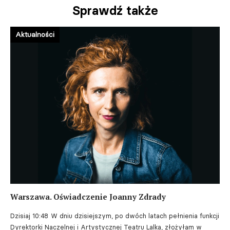
Sprawdź także
Aktualności
Warszawa. Oświadczenie Joanny Zdrady
Dzisiaj 10:48
W dniu dzisiejszym, po dwóch latach pełnienia funkcji
Dyrektorki Naczelnej i Artystycznej Teatru Lalka, złożyłam w