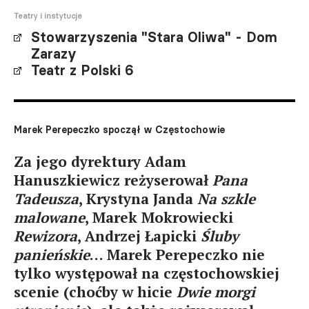
Teatry i instytucje
Stowarzyszenia "Stara Oliwa" - Dom
Zarazy
Teatr z Polski 6
Marek Perepeczko spoczął w Częstochowie
Za jego dyrektury Adam
Hanuszkiewicz reżyserował
Pana
Tadeusza
, Krystyna Janda
Na szkle
malowane
, Marek Mokrowiecki
Rewizora
, Andrzej Łapicki
Śluby
panieńskie
… Marek Perepeczko nie
tylko występował na częstochowskiej
scenie (choćby w hicie
Dwie morgi