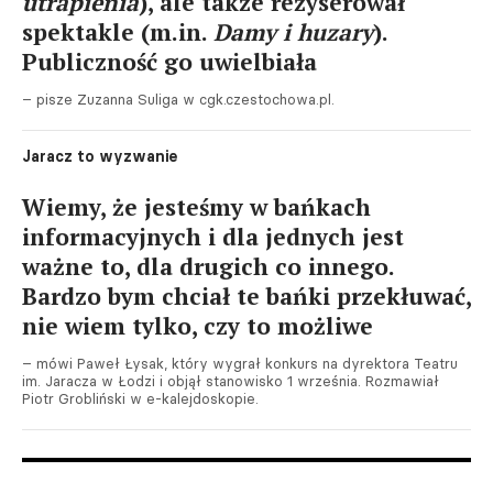
utrapienia
), ale także reżyserował
spektakle (m.in.
Damy i huzary
).
Publiczność go uwielbiała
– pisze Zuzanna Suliga w cgk.czestochowa.pl.
Jaracz to wyzwanie
Wiemy, że jesteśmy w bańkach
informacyjnych i dla jednych jest
ważne to, dla drugich co innego.
Bardzo bym chciał te bańki przekłuwać,
nie wiem tylko, czy to możliwe
– mówi Paweł Łysak, który wygrał konkurs na dyrektora Teatru
im. Jaracza w Łodzi i objął stanowisko 1 września. Rozmawiał
Piotr Grobliński w e-kalejdoskopie.