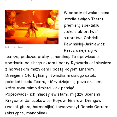
W sobotę oliwska scena
uczciła święto Teatru
premierą spektaklu
„Lekcja aktorstwa”
autorstwa Gabrieli
Pewińskiej-Jaśniewicz.
fot. mat. teatru
Rzecz dzieje się w
teatrze, podczas próby generalnej. To opowieść o
spotkaniu polskiego aktora i poety Ryszarda Jaśniewicza
z norweskim muzykiem i poetą Royem Einarem
Drengiem. Oto byliśmy świadkami dialogu sztuk,
pokoleń i cudu Teatru, który dzieje się poza czasem,
który trwa mimo śmierci. Jak pamięć.
Poprowadził ich między światami, między Scenami
Krzysztof Janczukowicz. Royowi Einarowi Drengowi
(wokal, gitara, harmonijka) towarzyszył Ronnie Gerrard
(skrzypce, mandolina).