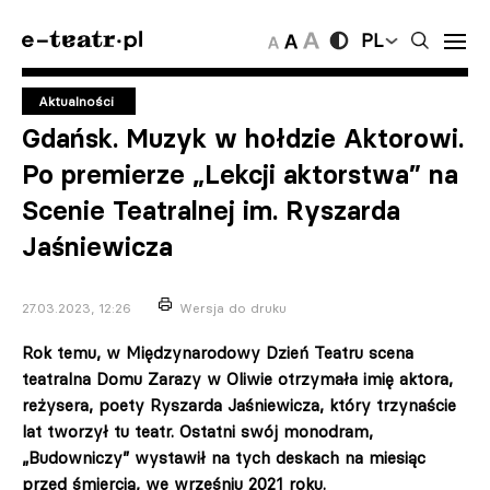
PL
Aktualności
Gdańsk. Muzyk w hołdzie Aktorowi.
Po premierze „Lekcji aktorstwa” na
Scenie Teatralnej im. Ryszarda
Jaśniewicza
27.03.2023, 12:26
Wersja do druku
Rok temu, w Międzynarodowy Dzień Teatru scena
teatralna Domu Zarazy w Oliwie otrzymała imię aktora,
reżysera, poety Ryszarda Jaśniewicza, który trzynaście
lat tworzył tu teatr. Ostatni swój monodram,
„Budowniczy” wystawił na tych deskach na miesiąc
przed śmiercią, we wrześniu 2021 roku.