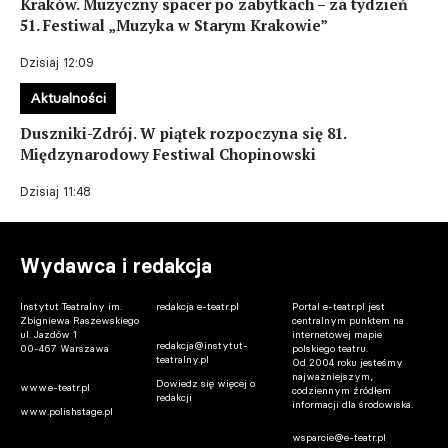
Kraków. Muzyczny spacer po zabytkach – za tydzień
51. Festiwal „Muzyka w Starym Krakowie”
Dzisiaj 12:09
Aktualności
Duszniki-Zdrój. W piątek rozpoczyna się 81.
Międzynarodowy Festiwal Chopinowski
Dzisiaj 11:48
Wydawca i redakcja
Instytut Teatralny im.
redakcja e-teatr.pl
Portal e-teatr.pl jest
Zbigniewa Raszewskiego
centralnym punktem na
ul. Jazdów 1
internetowej mapie
redakcja@instytut-
00-467 Warszawa
polskiego teatru.
teatralny.pl
Od 2004 roku jesteśmy
najważniejszym,
Dowiedz się więcej o
www.e-teatr.pl
codziennym źródłem
redakcji
informacji dla środowiska.
www.polishstage.pl
wsparcie@e-teatr.pl