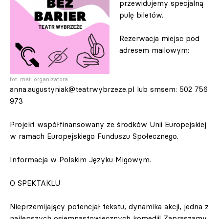
przewidujemy specjalną
pulę biletów.
Rezerwacja miejsc pod
adresem mailowym:
fot. mat. organizatora
anna.augustyniak@teatrwybrzeze.pl
lub smsem: 502 756
973
Projekt współfinansowany ze środków Unii Europejskiej
w ramach Europejskiego Funduszu Społecznego.
Informacja w Polskim Języku Migowym.
O SPEKTAKLU
Nieprzemijający potencjał tekstu, dynamika akcji, jedna z
najlepszych osiemnastowiecznych komedii! Zapraszamy