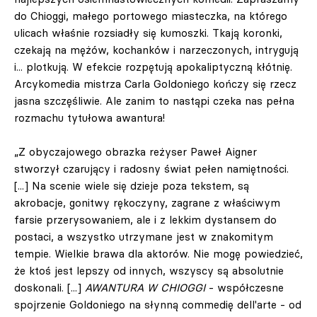
do Chioggi, małego portowego miasteczka, na którego
ulicach właśnie rozsiadły się kumoszki. Tkają koronki,
czekają na mężów, kochanków i narzeczonych, intrygują
i... plotkują. W efekcie rozpętują apokaliptyczną kłótnię.
Arcykomedia mistrza Carla Goldoniego kończy się rzecz
jasna szczęśliwie. Ale zanim to nastąpi czeka nas pełna
rozmachu tytułowa awantura!
„Z obyczajowego obrazka reżyser Paweł Aigner
stworzył czarujący i radosny świat pełen namiętności.
[...] Na scenie wiele się dzieje poza tekstem, są
akrobacje, gonitwy rękoczyny, zagrane z właściwym
farsie przerysowaniem, ale i z lekkim dystansem do
postaci, a wszystko utrzymane jest w znakomitym
tempie. Wielkie brawa dla aktorów. Nie mogę powiedzieć,
że ktoś jest lepszy od innych, wszyscy są absolutnie
doskonali. [...]
AWANTURA W CHIOGGI
- współczesne
spojrzenie Goldoniego na słynną commedię dell'arte - od