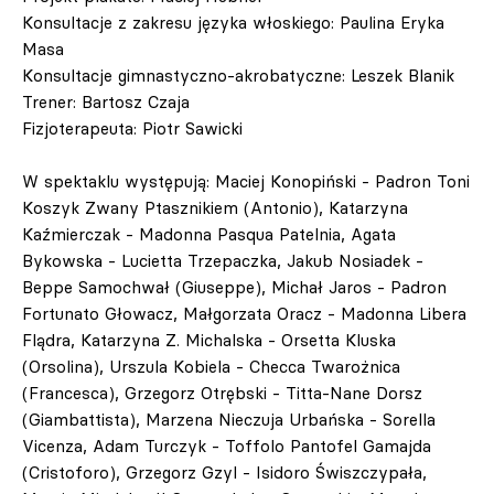
Konsultacje z zakresu języka włoskiego: Paulina Eryka
Masa
Konsultacje gimnastyczno-akrobatyczne: Leszek Blanik
Trener: Bartosz Czaja
Fizjoterapeuta: Piotr Sawicki
W spektaklu występują: Maciej Konopiński - Padron Toni
Koszyk Zwany Ptasznikiem (Antonio), Katarzyna
Kaźmierczak - Madonna Pasqua Patelnia, Agata
Bykowska - Lucietta Trzepaczka, Jakub Nosiadek -
Beppe Samochwał (Giuseppe), Michał Jaros - Padron
Fortunato Głowacz, Małgorzata Oracz - Madonna Libera
Flądra, Katarzyna Z. Michalska - Orsetta Kluska
(Orsolina), Urszula Kobiela - Checca Twarożnica
(Francesca), Grzegorz Otrębski - Titta-Nane Dorsz
(Giambattista), Marzena Nieczuja Urbańska - Sorella
Vicenza, Adam Turczyk - Toffolo Pantofel Gamajda
(Cristoforo), Grzegorz Gzyl - Isidoro Świszczypała,