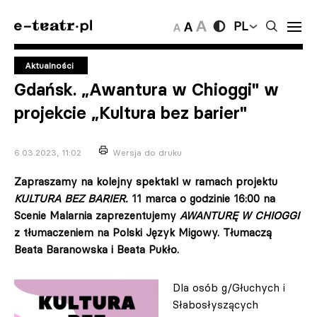
PL
Aktualności
Gdańsk. „Awantura w Chioggi" w
projekcie „Kultura bez barier"
6.03.2023, 11:02
Wersja do druku
Zapraszamy na kolejny spektakl w ramach projektu
KULTURA BEZ BARIER.
11 marca o godzinie 16:00 na
Scenie Malarnia zaprezentujemy
AWANTURĘ W CHIOGGI
z tłumaczeniem na Polski Język Migowy. Tłumaczą
Beata Baranowska i Beata Pukło.
Dla osób g/Głuchych i
Słabosłyszących