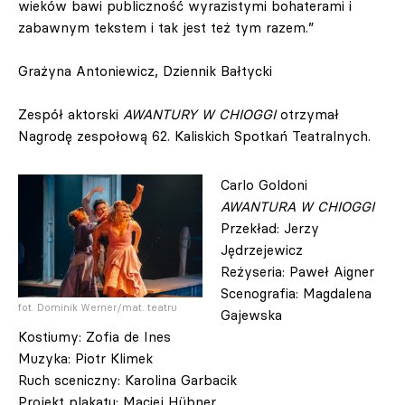
wieków bawi publiczność wyrazistymi bohaterami i
zabawnym tekstem i tak jest też tym razem.”
Grażyna Antoniewicz, Dziennik Bałtycki
Zespół aktorski
AWANTURY W CHIOGGI
otrzymał
Nagrodę zespołową 62. Kaliskich Spotkań Teatralnych.
Carlo Goldoni
AWANTURA W CHIOGGI
Przekład: Jerzy
Jędrzejewicz
Reżyseria: Paweł Aigner
Scenografia: Magdalena
fot. Dominik Werner/mat. teatru
Gajewska
Kostiumy: Zofia de Ines
Muzyka: Piotr Klimek
Ruch sceniczny: Karolina Garbacik
Projekt plakatu: Maciej Hübner