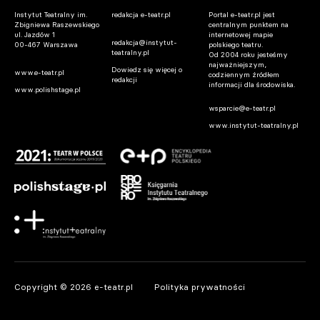
Instytut Teatralny im.
redakcja e-teatr.pl
Portal e-teatr.pl jest
Zbigniewa Raszewskiego
centralnym punktem na
ul. Jazdów 1
internetowej mapie
redakcja@instytut-
00-467 Warszawa
polskiego teatru.
teatralny.pl
Od 2004 roku jesteśmy
najważniejszym,
Dowiedz się więcej o
www.e-teatr.pl
codziennym źródłem
redakcji
informacji dla środowiska.
www.polishstage.pl
wsparcie@e-teatr.pl
www.instytut-teatralny.pl
Copyright © 2026 e-teatr.pl
Polityka prywatności