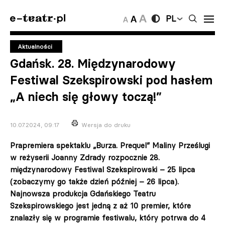
PL
Aktualności
Gdańsk. 28. Międzynarodowy
Festiwal Szekspirowski pod hasłem
„A niech się głowy toczą!”
10.07.2024, 09:17
Wersja do druku
Prapremiera spektaklu „Burza. Prequel” Maliny Prześlugi
w reżyserii Joanny Zdrady rozpocznie 28.
międzynarodowy Festiwal Szekspirowski – 25 lipca
(zobaczymy go także dzień później – 26 lipca).
Najnowsza produkcja Gdańskiego Teatru
Szekspirowskiego jest jedną z aż 10 premier, które
znalazły się w programie festiwalu, który potrwa do 4