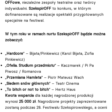
OFFowe
, niezależne zespoły teatralne oraz twórcy
indywidualni.
SzekspirOFF
to konkurs, w którym
dofinansowane są realizacje spektakli przygotowanych
specjalnie na festiwal.
W tym roku w ramach nurtu SzekspirOFF będzie można
zobaczyć:
„
Hardcore
” – Bijata/Pinkiewicz (Karol Bijata, Zofia
Pinkiewicz)
„
Ofelia. Studium przedmiotu
” – Kaczmarek / Pi Pa
Piwosz / Romanova
„
Przemiana Hamleta
” – Piotr Mateusz Wach
„
Siedem snów głównych
” – Teatr Cinema
„
To bitch or not to bitch
” – Hertz Haus
Kwota wsparcia
dla każdej nagrodzonej produkcji
wynosi
25 000 zł
. Nagrodzone projekty zaprezentowane
zostaną podczas 28. Festiwalu Szekspirowskiego, a oceni