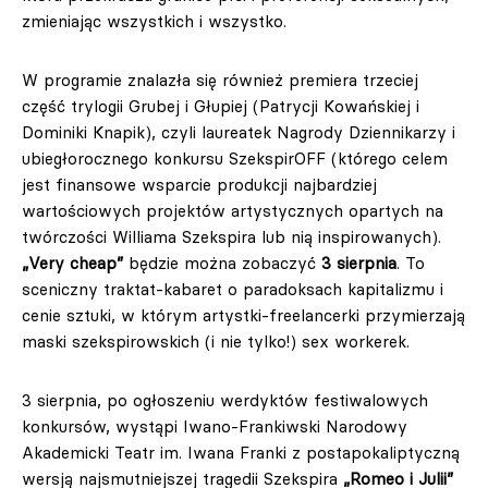
zmieniając wszystkich i wszystko.
W programie znalazła się również premiera trzeciej
część trylogii Grubej i Głupiej (Patrycji Kowańskiej i
Dominiki Knapik), czyli laureatek Nagrody Dziennikarzy i
ubiegłorocznego konkursu SzekspirOFF (którego celem
jest finansowe wsparcie produkcji najbardziej
wartościowych projektów artystycznych opartych na
twórczości Williama Szekspira lub nią inspirowanych).
„Very cheap”
będzie można zobaczyć
3 sierpnia
. To
sceniczny traktat-kabaret o paradoksach kapitalizmu i
cenie sztuki, w którym artystki-freelancerki przymierzają
maski szekspirowskich (i nie tylko!) sex workerek.
3 sierpnia, po ogłoszeniu werdyktów festiwalowych
konkursów, wystąpi Iwano-Frankiwski Narodowy
Akademicki Teatr im. Iwana Franki z postapokaliptyczną
wersją najsmutniejszej tragedii Szekspira
„Romeo i Julii”