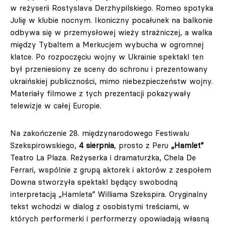
w reżyserii Rostyslava Derzhypilskiego. Romeo spotyka
Julię w klubie nocnym. Ikoniczny pocałunek na balkonie
odbywa się w przemysłowej wieży strażniczej, a walka
między Tybaltem a Merkucjem wybucha w ogromnej
klatce. Po rozpoczęciu wojny w Ukrainie spektakl ten
był przeniesiony ze sceny do schronu i prezentowany
ukraińskiej publiczności, mimo niebezpieczeństw wojny.
Materiały filmowe z tych prezentacji pokazywały
telewizje w całej Europie.
Na zakończenie 28. międzynarodowego Festiwalu
Szekspirowskiego,
4 sierpnia
, prosto z Peru
„Hamlet”
Teatro La Plaza. Reżyserka i dramaturżka, Chela De
Ferrari, wspólnie z grupą aktorek i aktorów z zespołem
Downa stworzyła spektakl będący swobodną
interpretacją „Hamleta” Williama Szekspira. Oryginalny
tekst wchodzi w dialog z osobistymi treściami, w
których performerki i performerzy opowiadają własną