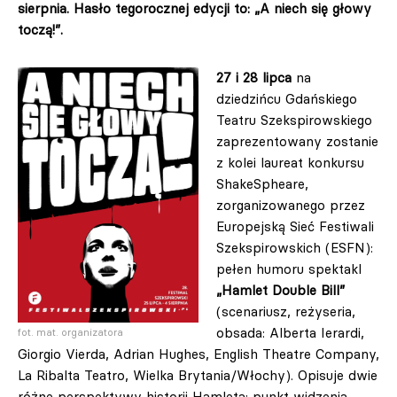
sierpnia. Hasło tegorocznej edycji to: „A niech się głowy
toczą!”.
27 i 28 lipca
na
dziedzińcu Gdańskiego
Teatru Szekspirowskiego
zaprezentowany zostanie
z kolei laureat konkursu
ShakeSpheare,
zorganizowanego przez
Europejską Sieć Festiwali
Szekspirowskich (ESFN):
pełen humoru spektakl
„Hamlet Double Bill”
(scenariusz, reżyseria,
obsada: Alberta Ierardi,
fot. mat. organizatora
Giorgio Vierda, Adrian Hughes, English Theatre Company,
La Ribalta Teatro, Wielka Brytania/Włochy). Opisuje dwie
różne perspektywy historii Hamleta: punkt widzenia