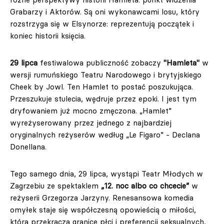
Grabarzy i Aktorów. Są oni wykonawcami losu, który
rozstrzyga się w Elsynorze: reprezentują początek i
koniec historii księcia.
29 lipca
festiwalowa publiczność zobaczy
"Hamleta"
w
wersji rumuńskiego Teatru Narodowego i brytyjskiego
Cheek by Jowl. Ten Hamlet to postać poszukująca.
Przeszukuje stulecia, wędruje przez epoki. I jest tym
dryfowaniem już mocno zmęczona. „Hamlet”
wyreżyserowany przez jednego z najbardziej
oryginalnych reżyserów według „Le Figaro” - Declana
Donellana.
Tego samego dnia, 29 lipca, wystąpi Teatr Młodych w
Zagrzebiu ze spektaklem
„12. noc albo co chcecie”
w
reżyserii Grzegorza Jarzyny. Renesansowa komedia
omyłek staje się współczesną opowieścią o miłości,
która przekracza granice płci i preferencji seksualnych,