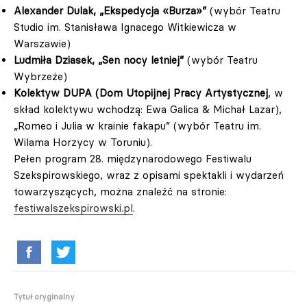
Alexander Dulak, „Ekspedycja «Burza»”
(wybór Teatru
Studio im. Stanisława Ignacego Witkiewicza w
Warszawie)
Ludmiła Dziasek, „Sen nocy letniej”
(wybór Teatru
Wybrzeże)
Kolektyw DUPA (Dom Utopijnej Pracy Artystycznej
, w
skład kolektywu wchodzą: Ewa Galica & Michał Lazar),
„Romeo i Julia w krainie fakapu” (wybór Teatru im.
Wilama Horzycy w Toruniu).
Pełen program 28. międzynarodowego Festiwalu
Szekspirowskiego, wraz z opisami spektakli i wydarzeń
towarzyszących, można znaleźć na stronie:
festiwalszekspirowski.pl
.
Tytuł oryginalny