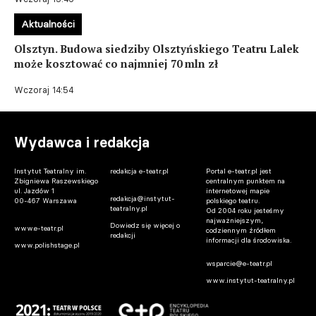
Aktualności
Olsztyn. Budowa siedziby Olsztyńskiego Teatru Lalek
może kosztować co najmniej 70 mln zł
Wczoraj 14:54
Wydawca i redakcja
Instytut Teatralny im.
redakcja e-teatr.pl
Portal e-teatr.pl jest
Zbigniewa Raszewskiego
centralnym punktem na
ul. Jazdów 1
internetowej mapie
redakcja@instytut-
00-467 Warszawa
polskiego teatru.
teatralny.pl
Od 2004 roku jesteśmy
najważniejszym,
Dowiedz się więcej o
www.e-teatr.pl
codziennym źródłem
redakcji
informacji dla środowiska.
www.polishstage.pl
wsparcie@e-teatr.pl
www.instytut-teatralny.pl