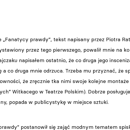
e „Fanatycy prawdy”, tekst napisany przez Piotra Rat
ystawiony przez tego pierwszego, powalił mnie na ko
ajczaku napisałem ostatnio, że co druga jego insceni
ę a co druga mnie odrzuca. Trzeba mu przyznać, że s
owności, że zręcznie tka nimi swoje kolejne montaże 
ych” Witkacego w Teatrze Polskim). Dobrze posługuje
ny, popada w publicystykę w miejsce sztuki.
rawdy” postanowił się zająć modnym tematem spisko