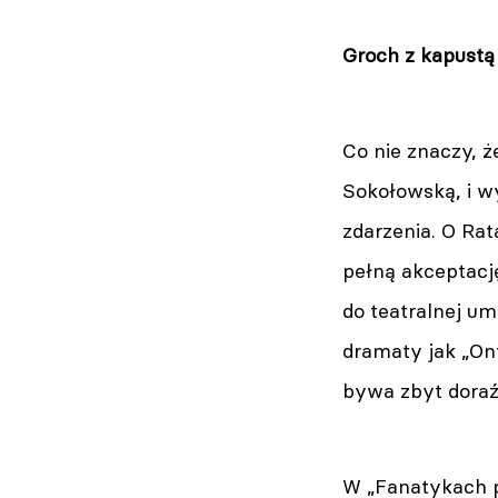
Groch z kapustą
Co nie znaczy, ż
Sokołowską, i w
zdarzenia. O Rat
pełną akceptacj
do teatralnej um
dramaty jak „On
bywa zbyt doraź
W „Fanatykach p