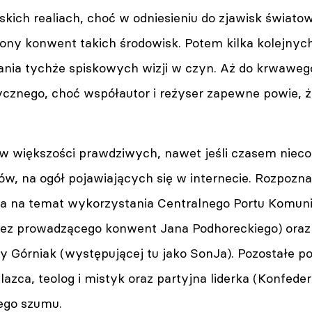
lskich realiach, choć w odniesieniu do zjawisk świat
ny konwent takich środowisk. Potem kilka kolejnych e
ania tychże spiskowych wizji w czyn. Aż do krwawego
ycznego, choć współautor i reżyser zapewne powie, że
 w większości prawdziwych, nawet jeśli czasem nie
ów, na ogół pojawiających się w internecie. Rozpozna
a na temat wykorzystania Centralnego Portu Komun
ez prowadzącego konwent Jana Podhoreckiego) oraz
y Górniak (występującej tu jako SonJa). Pozostałe po
zca, teolog i mistyk oraz partyjna liderka (Konfeder
ego szumu.