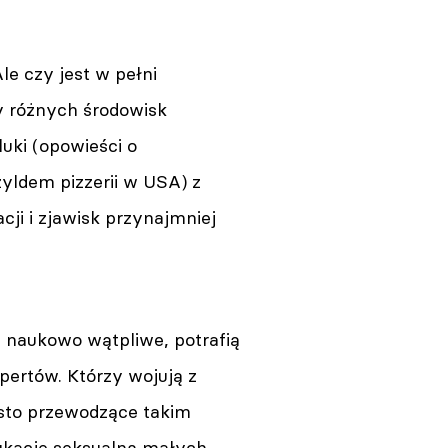
e czy jest w pełni
y różnych środowisk
uki (opowieści o
zyldem pizzerii w USA) z
cji i zjawisk przynajmniej
i naukowo wątpliwe, potrafią
spertów. Którzy wojują z
zęsto przewodzące takim
dukację seksualną małych