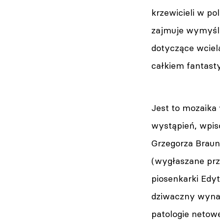
krzewicieli w po
zajmuje wymyślo
dotyczące wciel
całkiem fantast
Jest to mozaika
wystąpień, wpis
Grzegorza Braun
(wygłaszane prz
piosenkarki Edyt
dziwaczny wynala
patologie netow