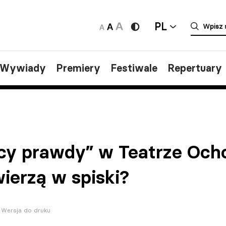
PL
/Wywiady
Premiery
Festiwale
Repertuary
cy prawdy” w Teatrze Ocho
ierzą w spiski?
Wersja do druku