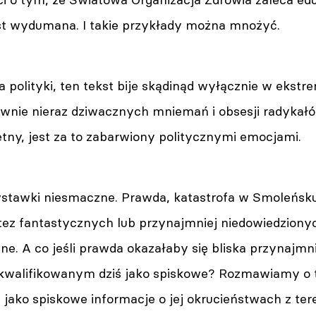
jest wydumana. I takie przykłady można mnożyć.
 polityki, ten tekst bije skądinąd wyłącznie w ekstre
ównie nieraz dziwacznych mniemań i obsesji radykał
tny, jest za to zabarwiony politycznymi emocjami.
ż wstawki niesmaczne. Prawda, katastrofa w Smoleńsk
tez fantastycznych lub przynajmniej niedowiedzionyc
ne. A co jeśli prawda okazałaby się bliska przynajmn
walifikowanym dziś jako spiskowe? Rozmawiamy o 
e jako spiskowe informacje o jej okrucieństwach z te