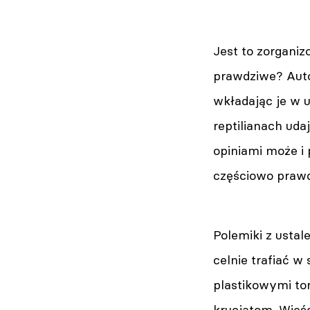
Jest to zorgani
prawdziwe? Auto
wkładając je w 
reptilianach uda
opiniami może i 
częściowo praw
Polemiki z ustal
celnie trafiać w
plastikowymi tor
krucjatom. Wieś