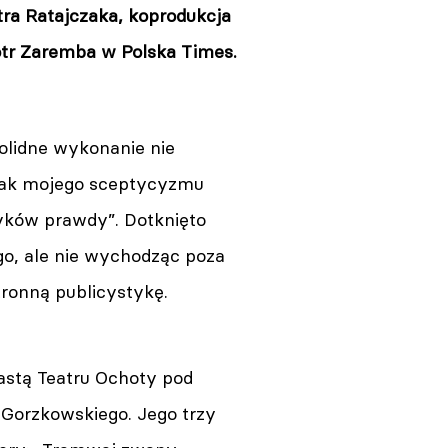
tra Ratajczaka, koprodukcja
iotr Zaremba w Polska Times.
olidne wykonanie nie
nak mojego sceptycyzmu
ków prawdy”. Dotknięto
o, ale nie wychodząc poza
ronną publicystykę.
astą Teatru Ochoty pod
 Gorzkowskiego. Jego trzy