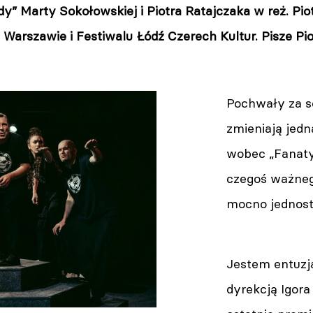
” Marty Sokołowskiej i Piotra Ratajczaka w reż. Pio
 Warszawie i Festiwalu Łódź Czerech Kultur. Pisze P
Pochwały za s
zmieniają jed
wobec „Fanaty
czegoś ważneg
mocno jednost
Jestem entuzj
dyrekcją Igora