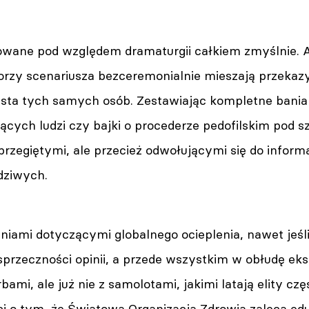
zowane pod względem dramaturgii całkiem zmyślnie. Al
rzy scenariusza bezceremonialnie mieszają przekaz
usta tych samych osób. Zestawiając kompletne banial
jących ludzi czy bajki o procederze pedofilskim pod s
przegiętymi, ale przecież odwołującymi się do informa
dziwych.
eniami dotyczącymi globalnego ocieplenia, nawet jeśl
 sprzeczności opinii, a przede wszystkim w obłudę ek
bami, ale już nie z samolotami, jakimi latają elity c
ci o tym, że Światowa Organizacja Zdrowia zaleca e