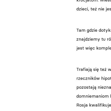
dzieci, też nie 
Tam gdzie dotyka
znajdziemy tu r
jest więc komple
Trafiają się te
rzeczników hipo
pozostają niezna
domniemaniom k
Rosja kwalifikuj