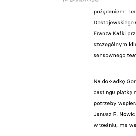
fot. Artur Wesołowski
pożądaniem” Ten
Dostojewskiego 
Franza Kafki pr
szczególnym kli
sensownego teatr
Na dokładkę Gor
castingu piątkę
potrzeby wspiera
Janusz R. Nowic
wrześniu, ma ws