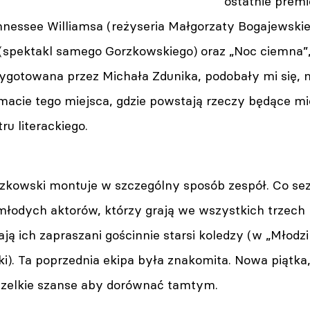
ostatnie prem
nessee Williamsa (reżyseria Małgorzaty Bogajewskiej
(spektakl samego Gorzkowskiego) oraz „Noc ciemna”
zygotowana przez Michała Zdunika, podobały mi się, 
macie tego miejsca, gdzie powstają rzeczy będące mi
u literackiego.
zkowski montuje w szczególny sposób zespół. Co se
 młodych aktorów, którzy grają we wszystkich trzech 
ją ich zapraszani gościnnie starsi koledzy (w „Młodz
ki). Ta poprzednia ekipa była znakomita. Nowa piątk
zelkie szanse aby dorównać tamtym.