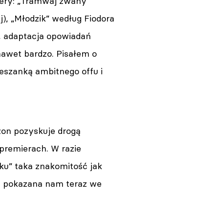
iery: „Tramwaj zwany
), „Młodzik” według Fiodora
, adaptacja opowiadań
nawet bardzo. Pisałem o
eszanką ambitnego offu i
zon pozyskuje drogą
premierach. W razie
iku” taka znakomitość jak
a, pokazana nam teraz we