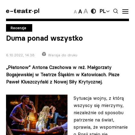
PL
Recenzje
Duma ponad wszystko
6.10.2022, 14:38
Wersja do druku
„Płatonow” Antona Czechowa w reż. Małgorzaty
Bogajewskiej w Teatrze Śląskim w Katowicach. Pisze
Paweł Kluszczyński z Nowej Siły Krytycznej.
Sytuacja wojny, z którą
wszyscy się mierzymy,
niezależnie od sposobu
patrzenie na świat,
sprawia, że wspominanie
o Rosji stało się