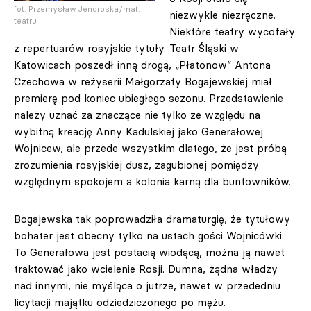
fot. Przemysław Jendroska/mat.
niezwykle niezręczne.
teatru
Niektóre teatry wycofały
z repertuarów rosyjskie tytuły. Teatr Śląski w
Katowicach poszedł inną drogą, „Płatonow” Antona
Czechowa w reżyserii Małgorzaty Bogajewskiej miał
premierę pod koniec ubiegłego sezonu. Przedstawienie
należy uznać za znaczące nie tylko ze względu na
wybitną kreację Anny Kadulskiej jako Generałowej
Wojnicew, ale przede wszystkim dlatego, że jest próbą
zrozumienia rosyjskiej dusz, zagubionej pomiędzy
względnym spokojem a kolonia karną dla buntowników.
Bogajewska tak poprowadziła dramaturgię, że tytułowy
bohater jest obecny tylko na ustach gości Wojnicówki.
To Generałowa jest postacią wiodącą, można ją nawet
traktować jako wcielenie Rosji. Dumna, żądna władzy
nad innymi, nie myśląca o jutrze, nawet w przededniu
licytacji majątku odziedziczonego po mężu.