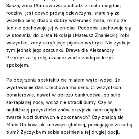
Sasza, żona Płatnowowa pochodzi z mało majętnej
rodziny, jest dosyć prostą dziewczyną, stara się za
wszelką cenę dbać o dobry wizerunek męża, mimo że
ten nie dochowuje jej wierności. Podobnie zachowuje się
w stosunku do brata Nikołaja (Mateusz Znaniecki), robi
wszystko, żeby ukryć jego pijackie wybryki. Nie zyskuje
tym jednak jego szacunku. Brawa dla Aleksandry
Przybył za tę rolę, czasem warto zastąpić krzyk
spokojem.
Po obejrzeniu spektaklu nie miałem wątpliwości, że
wystawianie dziś Czechowa ma sens. Ci wszystkich
bohaterowie, nawet w obliczu bankructwa, po suto
zakrapianej nocy, wciąż nie stracili dumy. Czy w
najbliższej przyszłości znów przyjdzie nam oglądać
twarze ludzi dumnych a pokonanych? Czy znajdą się
Marie Grekow, ale mówiące głośniej, pociągające za sobą
tłum? Życzyłbym sobie spełnienia tej drugiej opcji…