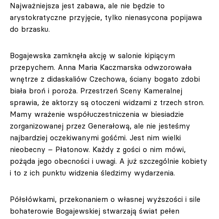
Najważniejsza jest zabawa, ale nie będzie to
arystokratyczne przyjęcie, tylko nienasycona popijawa
do brzasku.
Bogajewska zamknęła akcję w salonie kipiącym
przepychem. Anna Maria Kaczmarska odwzorowała
wnętrze z didaskaliów Czechowa, ściany bogato zdobi
biała broń i poroża. Przestrzeń Sceny Kameralnej
sprawia, że aktorzy są otoczeni widzami z trzech stron.
Mamy wrażenie współuczestniczenia w biesiadzie
zorganizowanej przez Generałową, ale nie jesteśmy
najbardziej oczekiwanymi gośćmi. Jest nim wielki
nieobecny – Płatonow. Każdy z gości o nim mówi,
pożąda jego obecności i uwagi. A już szczególnie kobiety
i to z ich punktu widzenia śledzimy wydarzenia.
Półsłówkami, przekonaniem o własnej wyższości i sile
bohaterowie Bogajewskiej stwarzają świat pełen