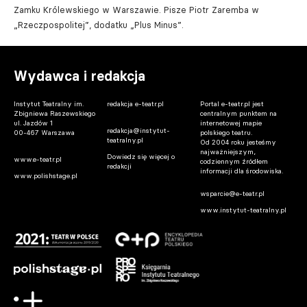
Zamku Królewskiego w Warszawie. Pisze Piotr Zaremba w
„Rzeczpospolitej”, dodatku „Plus Minus”.
Wydawca i redakcja
Instytut Teatralny im.
redakcja e-teatr.pl
Portal e-teatr.pl jest
Zbigniewa Raszewskiego
centralnym punktem na
ul. Jazdów 1
internetowej mapie
redakcja@instytut-
00-467 Warszawa
polskiego teatru.
teatralny.pl
Od 2004 roku jesteśmy
najważniejszym,
Dowiedz się więcej o
www.e-teatr.pl
codziennym źródłem
redakcji
informacji dla środowiska.
www.polishstage.pl
wsparcie@e-teatr.pl
www.instytut-teatralny.pl