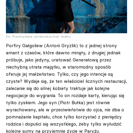
fot. Przemysław Jendroska/mat. teatru
Porfiry Gałgoliew (Antoni Gryzlik) to z jednej strony
amant z czasów, które dawno minęły, z drugiej jednak
próbuje, jako jedyny, uratować Generałową przez
niechybną utrata majątku, w staromodny sposób
oferuje jej małżeństwo. Tylko, czy jego intencje są
czyste? Wydaje się, że ten właściciel licznych restauracji,
zalecanie się do silnej kobiety traktuje jak kolejne
negocjacje do wygrania. To on rozdaje karty, kierując się
tylko zyskiem. Jego syn (Piotr Bułka) jest równie
wyrachowany, ale w przeciwieństwie do ojca, nie dba o
pomnażanie kapitału, chce tylko korzystać z pieniędzy
rodzica i dopuści się wszystkiego, żeby tylko wyłudzić
kolejne sumy na przyjemnie życie w Paryżu.