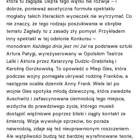
która tu zagląda. Depta tego wątku nie rozwija – i
dobrze, ponieważ ascetyczna formuła spektaklu
mogłaby takich literackich wycieczek nie wytrzymać. Co
nie znaczy, że tego rodzaju poszukiwania w obrębie
tematu Zagłady to z zasady zły pomysł. Przykładem
inny spektakl w tej odsłonie Konkursu –
monodram
Każdego dnia jest mi żal
na podstawie sztuki
Artura Pałygi, wyreżyserowany w Opolskim Teatrze
Lalki i Aktora przez Katarzynę Dudzic-Grabińską i
Karolinę Gorzkowską. To opowieść o Miep Gies, która
podczas wojny pomagała ukrywać rodzinę Franków, a
następnie ocaliła dziennik Anny Frank. Wiele lat po
wojnie Gies spotyka młodą dziewczynę, która zwiedziła
Auschwitz i zafascynowana ciemnością tego miejsca,
wzdycha do prawdziwego życia, którego musieli
dostąpić więźniowie poprzez bliski i ciągły kontakt ze
śmiercią. Wizja wywołuje sprzeciw, bo poraża
naiwnością, zdaje się też nieuprawnionym roszczeniem.
Ale wątpliwości budzą też bardziej wyrafinowane teorie,