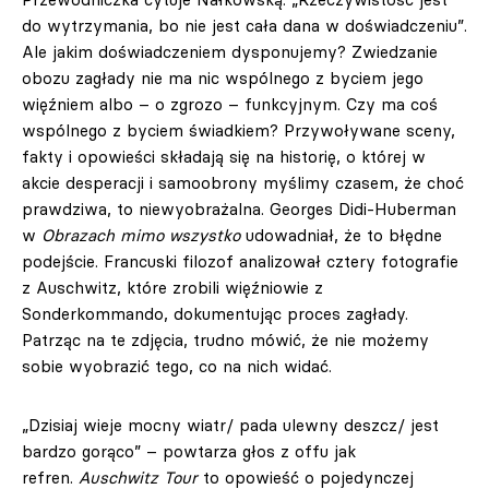
do wytrzymania, bo nie jest cała dana w doświadczeniu”.
Ale jakim doświadczeniem dysponujemy? Zwiedzanie
obozu zagłady nie ma nic wspólnego z byciem jego
więźniem albo – o zgrozo – funkcyjnym. Czy ma coś
wspólnego z byciem świadkiem? Przywoływane sceny,
fakty i opowieści składają się na historię, o której w
akcie desperacji i samoobrony myślimy czasem, że choć
prawdziwa, to niewyobrażalna. Georges Didi-Huberman
w
Obrazach mimo wszystko
udowadniał, że to błędne
podejście. Francuski filozof analizował cztery fotografie
z Auschwitz, które zrobili więźniowie z
Sonderkommando, dokumentując proces zagłady.
Patrząc na te zdjęcia, trudno mówić, że nie możemy
sobie wyobrazić tego, co na nich widać.
„Dzisiaj wieje mocny wiatr/ pada ulewny deszcz/ jest
bardzo gorąco” – powtarza głos z offu jak
refren.
Auschwitz Tour
to opowieść o pojedynczej