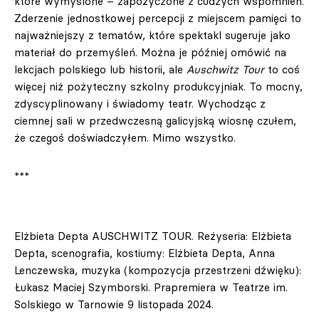
które wymyślone – zapożyczone z cudzych wspomnień.
Zderzenie jednostkowej percepcji z miejscem pamięci to
najważniejszy z tematów, które spektakl sugeruje jako
materiał do przemyśleń. Można je później omówić na
lekcjach polskiego lub historii, ale
Auschwitz Tour
to coś
więcej niż pożyteczny szkolny produkcyjniak. To mocny,
zdyscyplinowany i świadomy teatr. Wychodząc z
ciemnej sali w przedwczesną galicyjską wiosnę czułem,
że czegoś doświadczyłem. Mimo wszystko.
***
Elżbieta Depta AUSCHWITZ TOUR. Reżyseria: Elżbieta
Depta, scenografia, kostiumy: Elżbieta Depta, Anna
Lenczewska, muzyka (kompozycja przestrzeni dźwięku):
Łukasz Maciej Szymborski. Prapremiera w Teatrze im.
Solskiego w Tarnowie 9 listopada 2024.