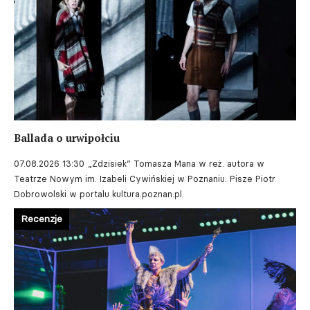
Ballada o urwipołciu
07.08.2026 13:30
„Zdzisiek” Tomasza Mana w reż. autora w
Teatrze Nowym im. Izabeli Cywińskiej w Poznaniu. Pisze Piotr
Dobrowolski w portalu kultura.poznan.pl.
Recenzje