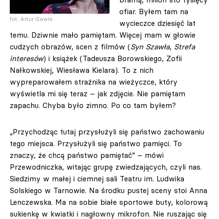
ofiar. Byłem tam na
fot. Artur Gawle
wycieczce dziesięć lat
temu. Dziwnie mało pamiętam. Więcej mam w głowie
cudzych obrazów, scen z filmów (
Syn Szawła
,
Strefa
interesów
) i książek (Tadeusza Borowskiego, Zofii
Nałkowskiej, Wiesława Kielara). To z nich
wypreparowałem strażnika na wieżyczce, który
wyświetla mi się teraz – jak zdjęcie. Nie pamiętam
zapachu. Chyba było zimno. Po co tam byłem?
„Przychodząc tutaj przysłużyli się państwo zachowaniu
tego miejsca. Przysłużyli się państwo pamięci. To
znaczy, że chcą państwo pamiętać” – mówi
Przewodniczka, witając grupę zwiedzających, czyli nas.
Siedzimy w małej i ciemnej sali Teatru im. Ludwika
Solskiego w Tarnowie. Na środku pustej sceny stoi Anna
Lenczewska. Ma na sobie białe sportowe buty, kolorową
sukienkę w kwiatki i nagłowny mikrofon. Nie ruszając się