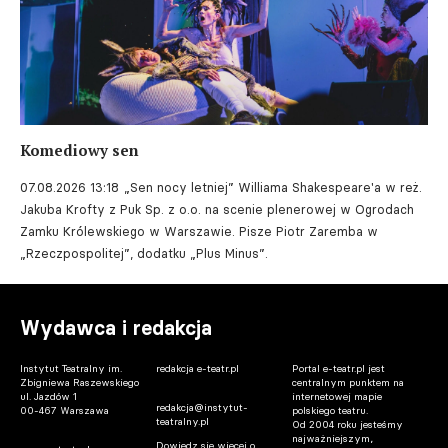
Komediowy sen
07.08.2026 13:18
„Sen nocy letniej” Williama Shakespeare'a w reż.
Jakuba Krofty z Puk Sp. z o.o. na scenie plenerowej w Ogrodach
Zamku Królewskiego w Warszawie. Pisze Piotr Zaremba w
„Rzeczpospolitej”, dodatku „Plus Minus”.
Wydawca i redakcja
Instytut Teatralny im.
redakcja e-teatr.pl
Portal e-teatr.pl jest
Zbigniewa Raszewskiego
centralnym punktem na
ul. Jazdów 1
internetowej mapie
redakcja@instytut-
00-467 Warszawa
polskiego teatru.
teatralny.pl
Od 2004 roku jesteśmy
najważniejszym,
Dowiedz się więcej o