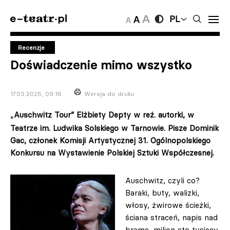
PL
Recenzje
Doświadczenie mimo wszystko
17.03.2025, 09:16
Wersja do druku
Auschwitz Tour”
Elżbiety Depty w reż. autorki, w
„
Teatrze im. Ludwika Solskiego w Tarnowie. Pisze Dominik
Gac,
członek Komisji Artystycznej 31. Ogólnopolskiego
Konkursu na Wystawienie Polskiej Sztuki Współczesnej.
Auschwitz, czyli co?
Baraki, buty, walizki,
włosy, żwirowe ścieżki,
ściana straceń, napis nad
bramą, milion sto tysięcy