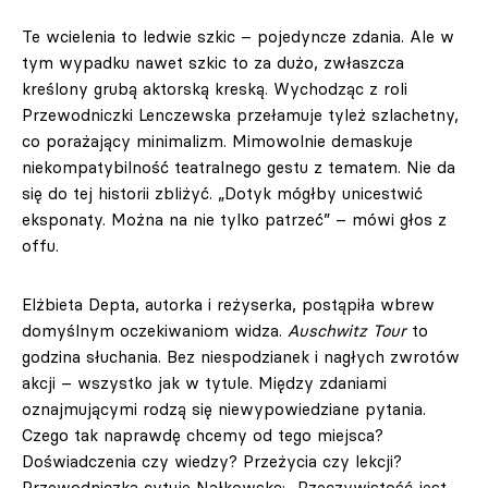
Te wcielenia to ledwie szkic – pojedyncze zdania. Ale w
tym wypadku nawet szkic to za dużo, zwłaszcza
kreślony grubą aktorską kreską. Wychodząc z roli
Przewodniczki Lenczewska przełamuje tyleż szlachetny,
co porażający minimalizm. Mimowolnie demaskuje
niekompatybilność teatralnego gestu z tematem. Nie da
się do tej historii zbliżyć. „Dotyk mógłby unicestwić
eksponaty. Można na nie tylko patrzeć” – mówi głos z
offu.
Elżbieta Depta, autorka i reżyserka, postąpiła wbrew
domyślnym oczekiwaniom widza.
Auschwitz Tour
to
godzina słuchania. Bez niespodzianek i nagłych zwrotów
akcji – wszystko jak w tytule. Między zdaniami
oznajmującymi rodzą się niewypowiedziane pytania.
Czego tak naprawdę chcemy od tego miejsca?
Doświadczenia czy wiedzy? Przeżycia czy lekcji?
Przewodniczka cytuje Nałkowską: „Rzeczywistość jest