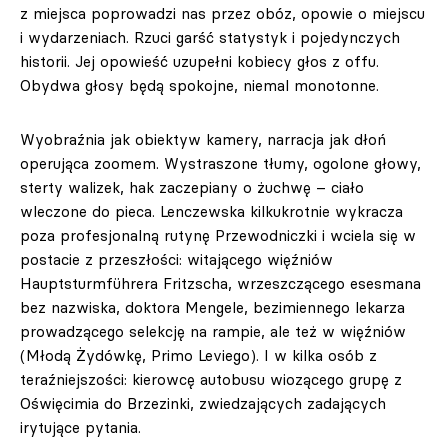
z miejsca poprowadzi nas przez obóz, opowie o miejscu
i wydarzeniach. Rzuci garść statystyk i pojedynczych
historii. Jej opowieść uzupełni kobiecy głos z offu.
Obydwa głosy będą spokojne, niemal monotonne.
Wyobraźnia jak obiektyw kamery, narracja jak dłoń
operująca zoomem. Wystraszone tłumy, ogolone głowy,
sterty walizek, hak zaczepiany o żuchwę – ciało
wleczone do pieca. Lenczewska kilkukrotnie wykracza
poza profesjonalną rutynę Przewodniczki i wciela się w
postacie z przeszłości: witającego więźniów
Hauptsturmführera Fritzscha, wrzeszczącego esesmana
bez nazwiska, doktora Mengele, bezimiennego lekarza
prowadzącego selekcję na rampie, ale też w więźniów
(Młodą Żydówkę, Primo Leviego). I w kilka osób z
teraźniejszości: kierowcę autobusu wiozącego grupę z
Oświęcimia do Brzezinki, zwiedzających zadających
irytujące pytania.