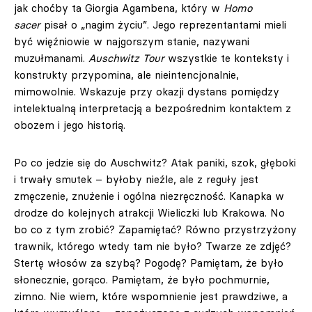
jak choćby ta Giorgia Agambena, który w
Homo
sacer
pisał o „nagim życiu”. Jego reprezentantami mieli
być więźniowie w najgorszym stanie, nazywani
muzułmanami.
Auschwitz Tour
wszystkie te konteksty i
konstrukty przypomina, ale nieintencjonalnie,
mimowolnie. Wskazuje przy okazji dystans pomiędzy
intelektualną interpretacją a bezpośrednim kontaktem z
obozem i jego historią.
Po co jedzie się do Auschwitz? Atak paniki, szok, głęboki
i trwały smutek – byłoby nieźle, ale z reguły jest
zmęczenie, znużenie i ogólna niezręczność. Kanapka w
drodze do kolejnych atrakcji Wieliczki lub Krakowa. No
bo co z tym zrobić? Zapamiętać? Równo przystrzyżony
trawnik, którego wtedy tam nie było? Twarze ze zdjęć?
Stertę włosów za szybą? Pogodę? Pamiętam, że było
słonecznie, gorąco. Pamiętam, że było pochmurnie,
zimno. Nie wiem, które wspomnienie jest prawdziwe, a