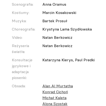
Scenografia:
Anna Oramus
Kostiumy:
Marcin Kosakowski
Muzyka:
Bartek Prosuł
Choreografia:
Krystyna Lama Szydłowska
Video:
Natan Berkowicz
Reżyseria
Natan Berkowicz
światła:
Konsultacje
Katarzyna Kierys, Paul Predki
językowe i
adaptacja
piosenki:
Obsada:
Alan Al Murtatha
Konrad Cichoń
Michał Kaleta
Alona Szostak