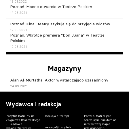
19.01.2022
Poznań. Mocne otwarcie w Teatrze Polskim
14.05.2021
Poznań. Kina i teatry szykują się do przyjęcia widzów
12.05.2021
Poznań. Wkrótce premiera "Don Juana" w Teatrze
Polskim
10.05.2021
Magazyny
Alan Al-Murtatha. Aktor wystarczająco uzasadniony
24.09.2021
Wydawca i redakcja
Instytut Teatralny im.
redakcja e-teatr.pl
Portal e-teatr.pl jest
Zbigniewa Raszewskiego
centralnym punktem na
ul. Jazdów 1
internetowej mapie
redakcja@instytut-
00-467 Warszawa
polskiego teatru.