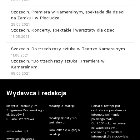
Szczecin. Premiera w Kameralnym, spektakle dla dzieci
na Zamku i w Pleciudze
25.05.2021
Szczecin. Koncerty, spektakle i warsztaty dla dzieci
15.05.2021
Szczecin. Do trzech razy sztuka w Teatrze Kameralnym
11.05.2021
Szczecin. "Do trzech razy sztuka". Premiera w
Kameralnym
05.05.2021
Wydawca i redakcja
Instytut Teatralny im.
redakcja e-teatr.pl
Portal e-teatr.pl jest
Zbigniewa Raszewskiego
centralnym punktem na
ul. Jazdów 1
internetowej mapie
redakcja@instytut-
00-467 Warszawa
polskiego teatru.
teatralny.pl
Od 2004 roku jesteśmy
najważniejszym,
Dowiedz się więcej o
www.e-teatr.pl
codziennym źródłem
redakcji
informacji dla środowiska.
www.polishstage.pl