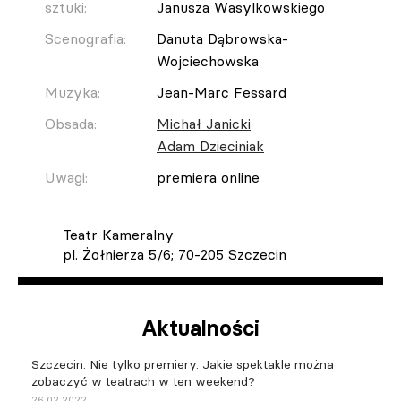
sztuki:
Janusza Wasylkowskiego
Scenografia:
Danuta Dąbrowska-
Wojciechowska
Muzyka:
Jean-Marc Fessard
Obsada:
Michał Janicki
Adam Dzieciniak
Uwagi:
premiera online
Teatr Kameralny
pl. Żołnierza 5/6; 70-205 Szczecin
Aktualności
Szczecin. Nie tylko premiery. Jakie spektakle można
zobaczyć w teatrach w ten weekend?
26.02.2022