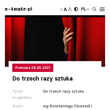
PL
Premiera 09.05.2021
Do trzech razy sztuka
Tytuł
Do trzech razy sztuka
oryginalny:
Autor
wg Konstantego Ciciszwili i