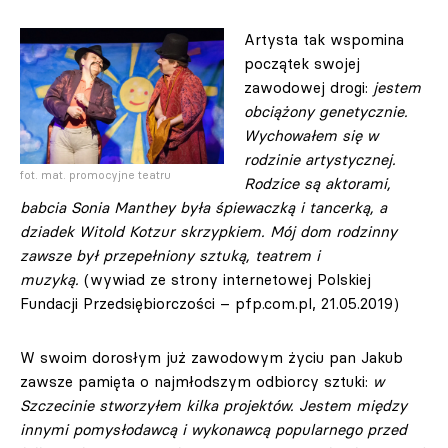
Artysta tak wspomina
początek swojej
zawodowej drogi:
jestem
obciążony genetycznie.
Wychowałem się w
rodzinie artystycznej.
fot. mat. promocyjne teatru
Rodzice są aktorami,
babcia Sonia Manthey była śpiewaczką i tancerką, a
dziadek Witold Kotzur skrzypkiem. Mój dom rodzinny
zawsze był przepełniony sztuką, teatrem i
muzyką.
(wywiad ze strony internetowej Polskiej
Fundacji Przedsiębiorczości – pfp.com.pl, 21.05.2019)
W swoim dorosłym już zawodowym życiu pan Jakub
zawsze pamięta o najmłodszym odbiorcy sztuki:
w
Szczecinie stworzyłem kilka projektów. Jestem między
innymi pomysłodawcą i wykonawcą popularnego przed