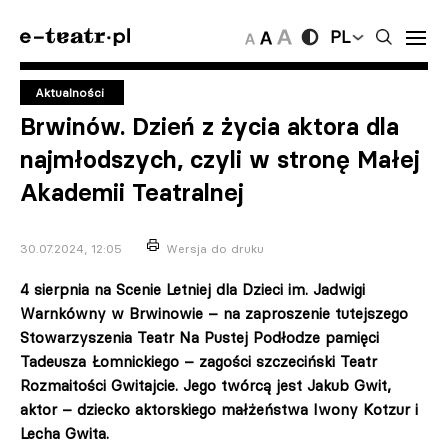
PL
Aktualności
Brwinów. Dzień z życia aktora dla
najmłodszych, czyli w stronę Małej
Akademii Teatralnej
30.07.2024, 12:05
Wersja do druku
4 sierpnia na Scenie Letniej dla Dzieci im. Jadwigi
Warnkówny w Brwinowie – na zaproszenie tutejszego
Stowarzyszenia Teatr Na Pustej Podłodze pamięci
Tadeusza Łomnickiego – zagości szczeciński Teatr
Rozmaitości Gwitajcie. Jego twórcą jest Jakub Gwit,
aktor – dziecko aktorskiego małżeństwa Iwony Kotzur i
Lecha Gwita.