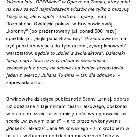
kilkoma laty „OPERAnka” w Operze na Zamku, który miał
na celu oswoić najmłodszych widzów nie tylko z muzyką
klasyczną, ale w ogóle z teatrem i operą.
Teatr
Rozmaitości Gwitajcie pokaże w Brwinowie swój
„koronny” (bo prezentowany już ponad 500! razy)
spektakl pt. „Bajki pana Brzechwy”. Przedstawienie ma
być punktem wyjścia do tym razem „żywoplanowych”
warsztatów:
będzie to „dzień z życia aktora”. Dzieciaki
będą mogły brać czynny udział w ćwiczeniach
związanych z pracą na scenie i na koniec przedstawią
jeden z wierszy Juliana Tuwima – tak dla odmiany
-
zapowiada aktor.
Brwinowska dziecięca publiczność Sceny Letniej, dobrze
już obeznana z tajemnicami teatru lalkowego, doskonali
w ostatnim czasie także umiejętność występowania na
scenie „w żywym planie” – a to przez wykonywanie
„Piosenki lalkarza” Jana Wilkowskiego - z mikrofonem w
ręku i z wybranym podkładem muzycznym (niby w