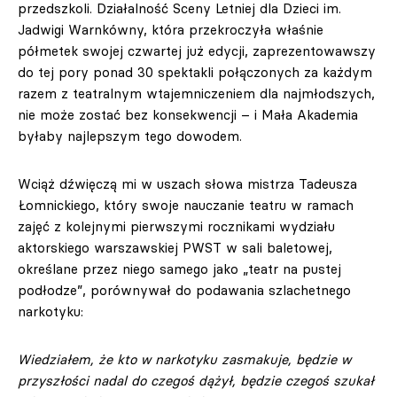
przedszkoli. Działalność Sceny Letniej dla Dzieci im.
Jadwigi Warnkówny, która przekroczyła właśnie
półmetek swojej czwartej już edycji, zaprezentowawszy
do tej pory ponad 30 spektakli połączonych za każdym
razem z teatralnym wtajemniczeniem dla najmłodszych,
nie może zostać bez konsekwencji – i Mała Akademia
byłaby najlepszym tego dowodem.
Wciąż dźwięczą mi w uszach słowa mistrza Tadeusza
Łomnickiego, który swoje nauczanie teatru w ramach
zajęć z kolejnymi pierwszymi rocznikami wydziału
aktorskiego warszawskiej PWST w sali baletowej,
określane przez niego samego jako „teatr na pustej
podłodze”, porównywał do podawania szlachetnego
narkotyku:
Wiedziałem, że kto w narkotyku zasmakuje, będzie w
przyszłości nadal do czegoś dążył, będzie czegoś szukał