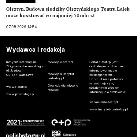
Olsztyn. Budowa siedziby Olsztyńskiego Teatru Lalek
może kosztować co najmniej 70 mln zł
07.08.2026 14:54
Wydawca i redakcja
Instytut Teatralny im.
redakcja e-teatr.pl
Portal e-teatr.pl jest
Zbigniewa Raszewskiego
centralnym punktem na
ul. Jazdów 1
internetowej mapie
redakcja@instytut-
00-467 Warszawa
polskiego teatru.
teatralny.pl
Od 2004 roku jesteśmy
najważniejszym,
Dowiedz się więcej o
www.e-teatr.pl
codziennym źródłem
redakcji
informacji dla środowiska.
www.polishstage.pl
wsparcie@e-teatr.pl
www.instytut-teatralny.pl